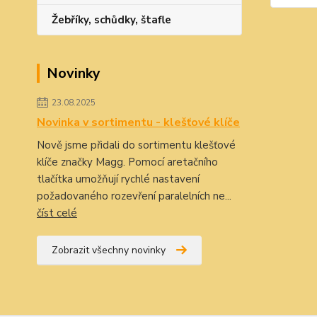
Žebříky, schůdky, štafle
Novinky
23.08.2025
Novinka v sortimentu - klešťové klíče
Nově jsme přidali do sortimentu klešťové
klíče značky Magg. Pomocí aretačního
tlačítka umožňují rychlé nastavení
požadovaného rozevření paralelních ne...
číst celé
Zobrazit všechny novinky