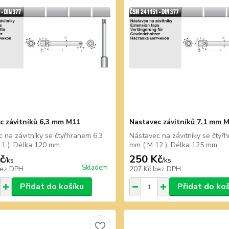
c závitníků 6,3 mm M11
Nastavec závitníků 7,1 mm 
 na závitníky se čtyřhranem 6,3
Nástavec na závitníky se čtyř
1 ). Délka 120 mm.
mm ( M 12 ). Délka 125 mm.
č
250 Kč
/
ks
/
ks
Skladem
ez DPH
207 Kč
bez DPH
Přidat do košíku
Přidat do ko