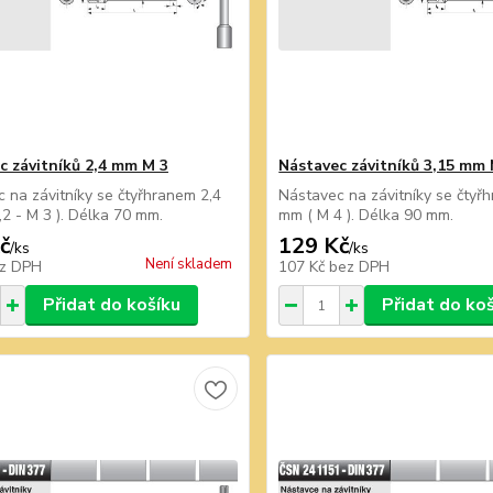
c závitníků 2,4 mm M 3
Nástavec závitníků 3,15 mm 
 na závitníky se čtyřhranem 2,4
Nástavec na závitníky se čtyř
2 - M 3 ). Délka 70 mm.
mm ( M 4 ). Délka 90 mm.
č
129 Kč
/
ks
/
ks
Není skladem
z DPH
107 Kč
bez DPH
Přidat do košíku
Přidat do ko