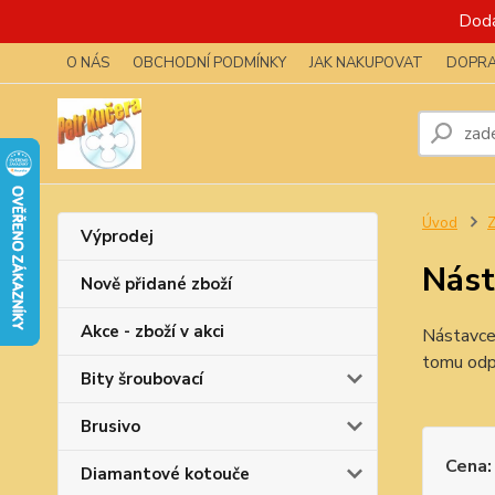
Dodá
O NÁS
OBCHODNÍ PODMÍNKY
JAK NAKUPOVAT
DOPRA
Úvod
Z
Výprodej
Nást
Nově přidané zboží
Akce - zboží v akci
Nástavce 
tomu odpo
Bity šroubovací
Brusivo
Cena:
Diamantové kotouče