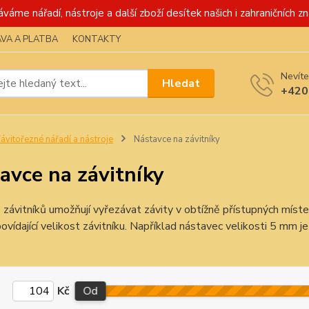
váme nářadí, nástroje a další zboží desítek našich i zahraničních zn
VA A PLATBA
KONTAKTY
Nevíte
Hledat
+420
ávitořezné nářadí a nástroje
Nástavce na závitníky
avce na závitníky
závitníků umožňují vyřezávat závity v obtížně přístupných míste
vídající velikost závitníku. Například nástavec velikosti 5 mm je
Kč
Od