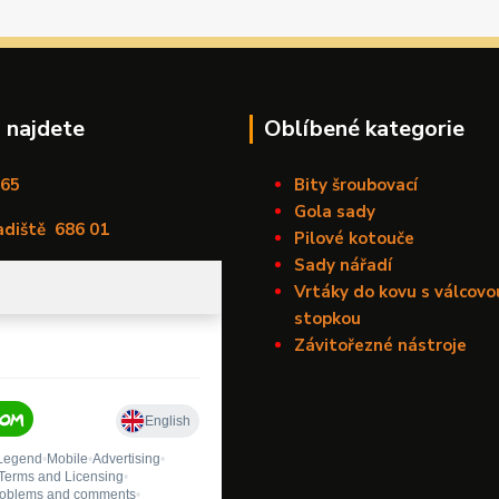
 najdete
Oblíbené kategorie
165
Bity šroubovací
Gola sady
adiště
686 01
Pilové kotouče
Sady nářadí
Vrtáky do kovu s válcovo
stopkou
Závitořezné nástroje