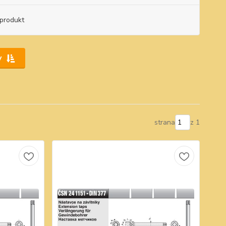
produkt
y
strana
z 1