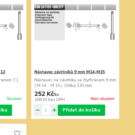
M12
Nástavec závitníků 9 mm M14-M15
hranem 7,1
Nástavec na závitníky se čtyřhranem 9 mm
( M 14 - M 15 ). Délka 130 mm.
252 Kč
/
ks
Skladem
Není skladem
208 Kč
bez DPH
šíku
Přidat do košíku