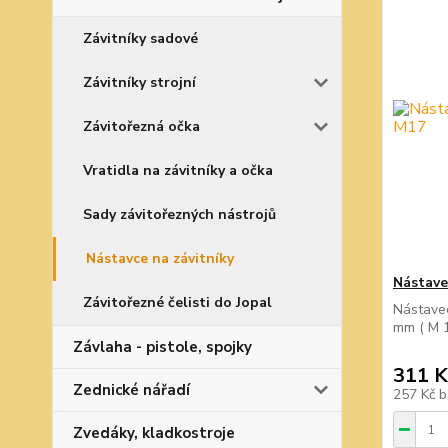
Závitníky sadové
Závitníky strojní
Závitořezná očka
Vratidla na závitníky a očka
Sady závitořezných nástrojů
Nástavce na závitníky
Nástave
Závitořezné čelisti do Jopal
Nástavec
mm ( M 1
Závlaha - pistole, spojky
311 K
Zednické nářadí
257 Kč
b
Zvedáky, kladkostroje