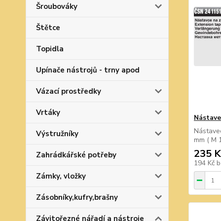
Šroubováky
Štětce
Topidla
Upínače nástrojů - trny apod
Vázací prostředky
Vrtáky
Nástave
Nástavec
Výstružníky
mm ( M 1
235 K
Zahrádkářské potřeby
194 Kč
b
Zámky, vložky
Zásobníky,kufry,brašny
Závitořezné nářadí a nástroje