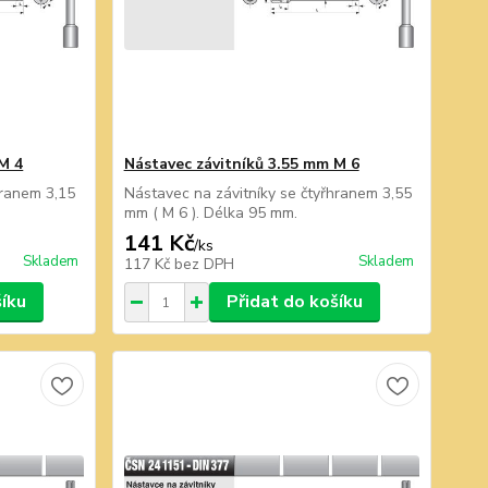
M 4
Nástavec závitníků 3.55 mm M 6
hranem 3,15
Nástavec na závitníky se čtyřhranem 3,55
mm ( M 6 ). Délka 95 mm.
141 Kč
/
ks
Skladem
Skladem
117 Kč
bez DPH
šíku
Přidat do košíku