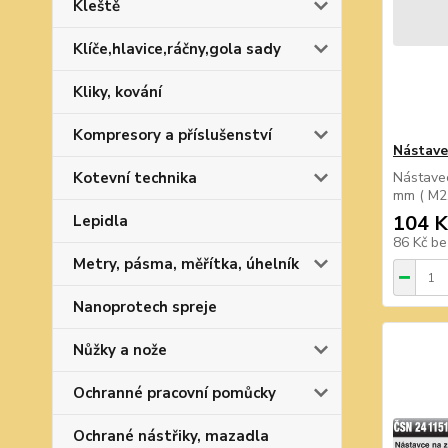
Kleště
Klíče,hlavice,ráčny,gola sady
Kliky, kování
Kompresory a příslušenství
Nástave
Kotevní technika
Nástavec
mm ( M2,
104 K
Lepidla
86 Kč
be
Metry, pásma, měřítka, úhelník
Nanoprotech spreje
Nůžky a nože
Ochranné pracovní pomůcky
Ochrané nástřiky, mazadla