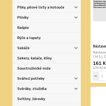
Pilky, pilové listy a kotouče
Pilníky
Rašple
Rýče a lopaty
Nástave
Sekáče
Nástavec
( M 5 ).
Sekery, kalače, klíny
161 K
133 Kč
b
Soustružnické nože
Svářecí potřeby
Svěráky, ztužidla
Svítilny, žárovky