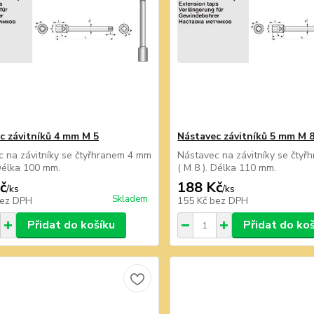
c závitníků 4 mm M 5
Nástavec závitníků 5 mm M 
 na závitníky se čtyřhranem 4 mm
Nástavec na závitníky se čty
 Délka 100 mm.
( M 8 ). Délka 110 mm.
č
188 Kč
/
ks
/
ks
Skladem
ez DPH
155 Kč
bez DPH
Přidat do košíku
Přidat do ko