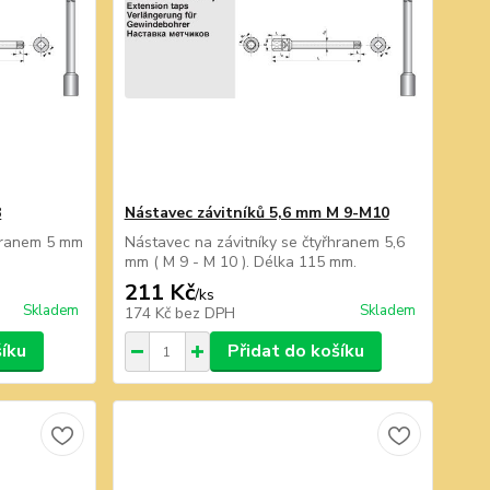
8
Nástavec závitníků 5,6 mm M 9-M10
řhranem 5 mm
Nástavec na závitníky se čtyřhranem 5,6
mm ( M 9 - M 10 ). Délka 115 mm.
211 Kč
/
ks
Skladem
Skladem
174 Kč
bez DPH
šíku
Přidat do košíku