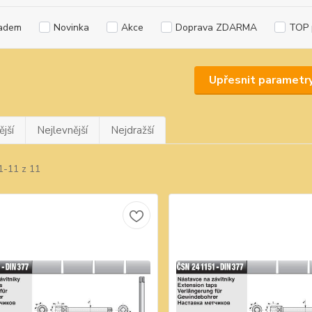
adem
Novinka
Akce
Doprava ZDARMA
TOP 
Upřesnit parametr
jší
Nejlevnější
Nejdražší
1-11 z 11