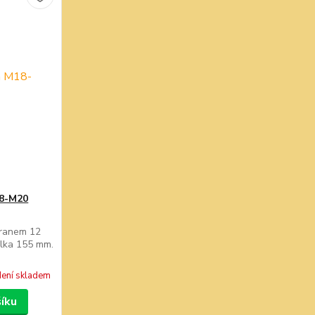
18-M20
hranem 12
élka 155 mm.
ení skladem
šíku