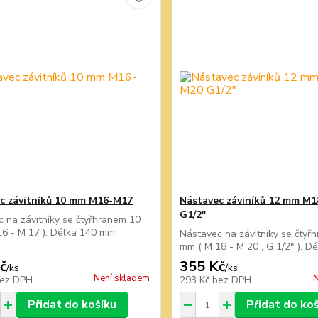
c závitníků 10 mm M16-M17
Nástavec záviníků 12 mm M
G1/2"
 na závitníky se čtyřhranem 10
6 - M 17 ). Délka 140 mm.
Nástavec na závitníky se čtyř
mm ( M 18 - M 20 , G 1/2" ). D
č
355 Kč
/
ks
/
ks
Není skladem
N
ez DPH
293 Kč
bez DPH
Přidat do košíku
Přidat do ko