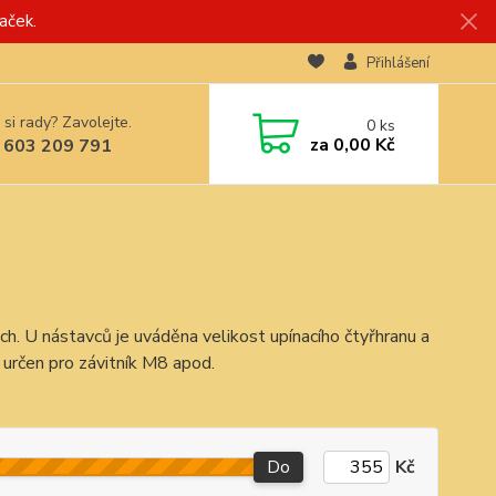
aček.
Přihlášení
 si rady? Zavolejte.
0
ks
za
0,00 Kč
 603 209 791
ch. U nástavců je uváděna velikost upínacího čtyřhranu a
 určen pro závitník M8 apod.
Do
Kč