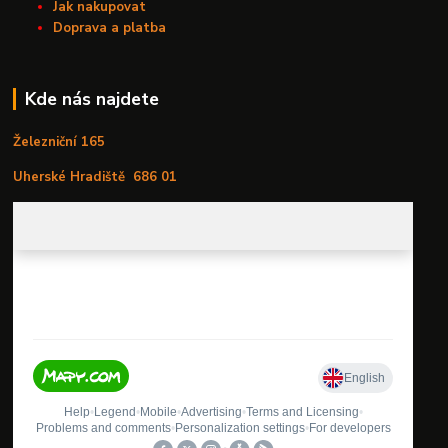
Jak nakupovat
Doprava a platba
Kde nás najdete
Železniční 165
Uherské Hradiště
686 01