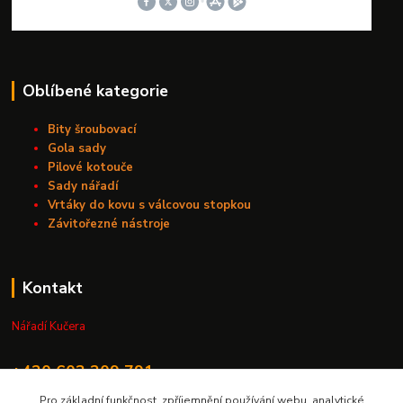
Oblíbené kategorie
Bity šroubovací
Gola sady
Pilové kotouče
Sady nářadí
Vrtáky do kovu s válcovou stopkou
Závitořezné nástroje
Kontakt
Nářadí Kučera
+420 603 209 791
Pro základní funkčnost, zpříjemnění používání webu, analytické