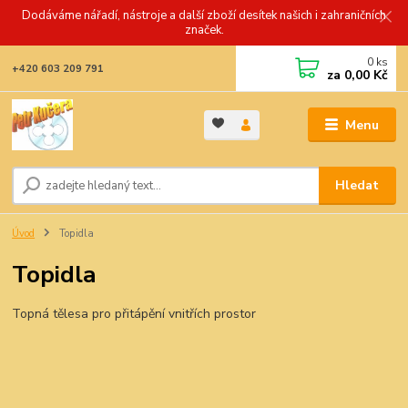
Dodáváme nářadí, nástroje a další zboží desítek našich i zahraničních
značek.
0
ks
+420 603 209 791
za
0,00 Kč
Menu
Hledat
Úvod
Topidla
Topidla
Topná tělesa pro přitápění vnitřích prostor