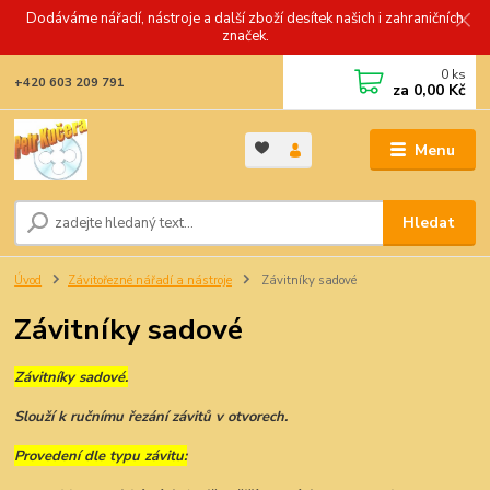
Dodáváme nářadí, nástroje a další zboží desítek našich i zahraničních
značek.
0
ks
+420 603 209 791
za
0,00 Kč
Menu
Hledat
Úvod
Závitořezné nářadí a nástroje
Závitníky sadové
Závitníky sadové
Závitníky sadové.
Slouží k ručnímu řezání závitů v otvorech.
Provedení dle typu závitu: