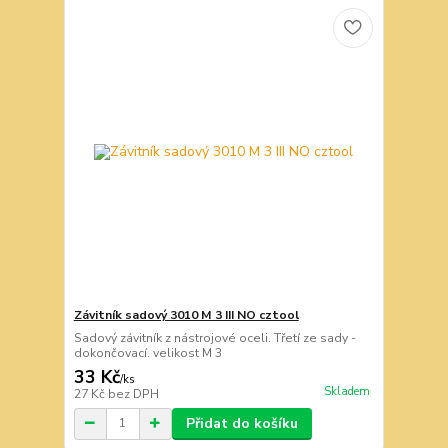
Závitník sadový 3010 M 3 III NO cztool
Sadový závitník z nástrojové oceli. Třetí ze sady -
dokončovací. velikost M 3
33 Kč
/
ks
Skladem
27 Kč
bez DPH
Přidat do košíku