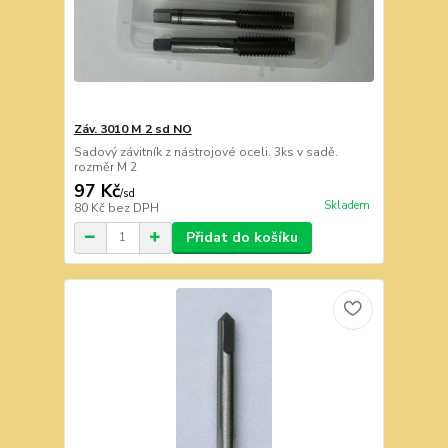
Záv. 3010 M 2 sd NO
Sadový závitník z nástrojové oceli. 3ks v sadě.
rozměr M 2
97 Kč
/
sd
Skladem
80 Kč
bez DPH
Přidat do košíku