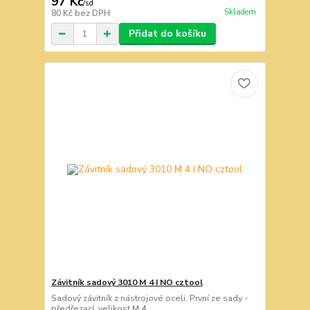
97 Kč
/
sd
Skladem
80 Kč
bez DPH
Přidat do košíku
Závitník sadový 3010 M 4 I NO cztool
Sadový závitník z nástrojové oceli. První ze sady -
předřezací. velikost M 4