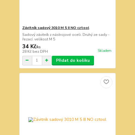
Závitník sadový 3010 M 5 II NO cztool
Sadový závitník z nástrojové oceli. Druhý ze sady -
řezací. velikost M 5
34 Kč
/
ks
Skladem
28 Kč
bez DPH
Přidat do košíku