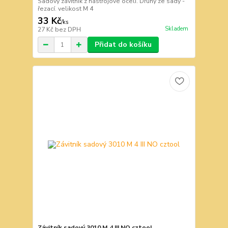
Sadový závitník z nástrojové oceli. Druhý ze sady -
řezací. velikost M 4
33 Kč
/
ks
Skladem
27 Kč
bez DPH
Přidat do košíku
Závitník sadový 3010 M 4 III NO cztool