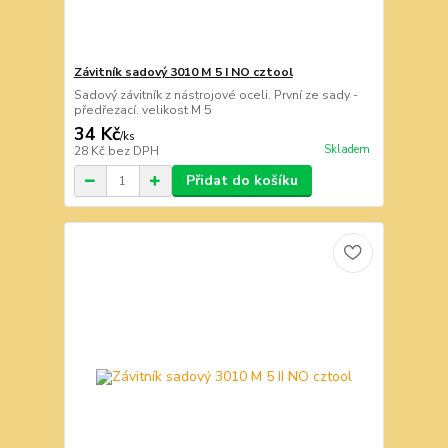
Závitník sadový 3010 M 5 I NO cztool
Sadový závitník z nástrojové oceli. První ze sady -
předřezací. velikost M 5
34 Kč
/
ks
Skladem
28 Kč
bez DPH
Přidat do košíku