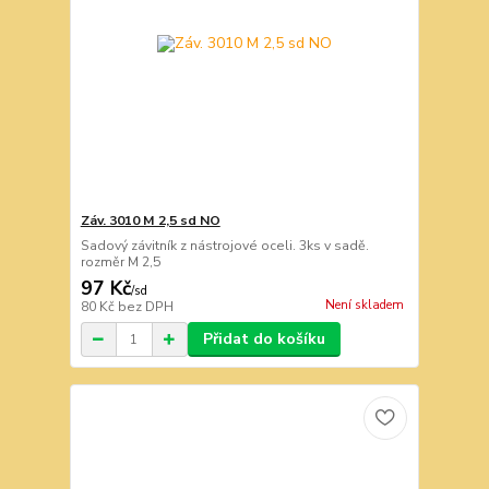
Záv. 3010 M 2,5 sd NO
Sadový závitník z nástrojové oceli. 3ks v sadě.
rozměr M 2,5
97 Kč
/
sd
Není skladem
80 Kč
bez DPH
Přidat do košíku