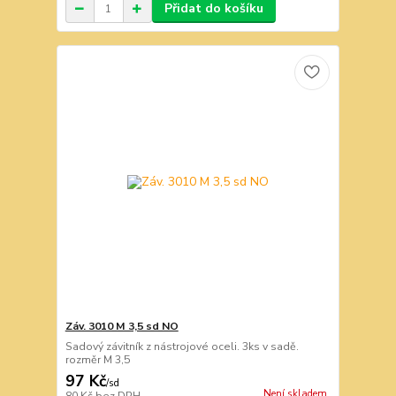
Přidat do košíku
Záv. 3010 M 3,5 sd NO
Sadový závitník z nástrojové oceli. 3ks v sadě.
rozměr M 3,5
97 Kč
/
sd
Není skladem
80 Kč
bez DPH