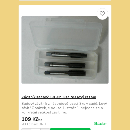
Závitník sadový 3010 M 3 sd NO levý cztool
Sadový závitník z nástrojové oceli. 3ks v sadě. Levý
závit ! Obrázek je pouze ilustrační - nejedná se o
konkrétní velikost závitníku.
109 Kč
/
sd
Skladem
90 Kč
bez DPH