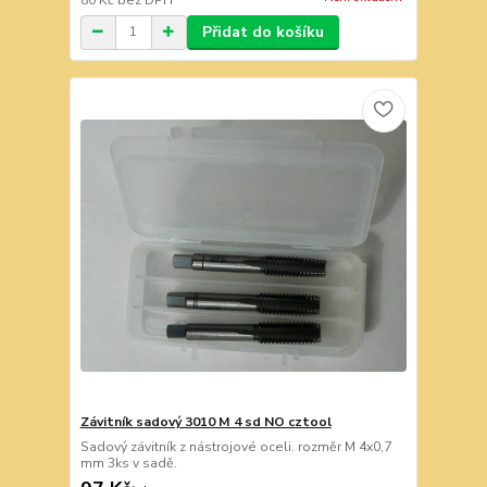
Přidat do košíku
Závitník sadový 3010 M 4 sd NO cztool
Sadový závitník z nástrojové oceli. rozměr M 4x0,7
mm 3ks v sadě.