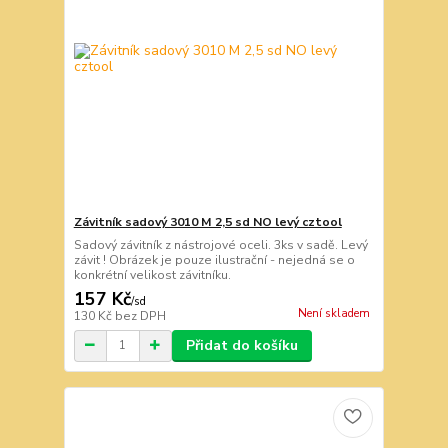
Závitník sadový 3010 M 2,5 sd NO levý cztool
Sadový závitník z nástrojové oceli. 3ks v sadě. Levý
závit ! Obrázek je pouze ilustrační - nejedná se o
konkrétní velikost závitníku.
157 Kč
/
sd
Není skladem
130 Kč
bez DPH
Přidat do košíku