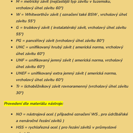
M = metrický závit (nejčastější typ závitu v tuzemsku,
vrcholový úhel závitu 60°)
W = Whitworthův závit ( označení také BSW , vrcholový úhel
závitu 55°)
G = trubkový závit ( instalatérský závit, vrcholový úhel závitu
55°)
PG = pancéřový závit (vrcholový úhel závitu 80°)
UNC = unifikovaný hrubý závit ( americká norma, vrcholový
úhel závitu 60°)
UNF = unifikovaný jemný závit ( americká norma, vrcholový
úhel závitu 60°)
UNEF = unifikovaný extra jemný závit ( americká norma,
vrcholový úhel závitu 60°)
Tr = lichoběžníkový závit rovnoramenný (vrcholový úhel závitu
30°)
Provedení dle materiálu nástroje:
NO = nástrojová ocel ( případné označení WS , pro údržbářské
a nenáročné řezání závitů )
HSS = rychlořezná ocel ( pro řezání závitů v průmyslové