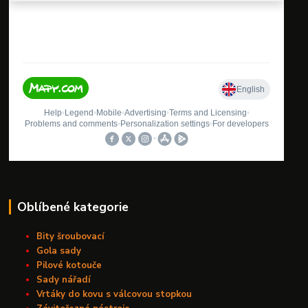
Oblíbené kategorie
Bity šroubovací
Gola sady
Pilové kotouče
Sady nářadí
Vrtáky do kovu s válcovou stopkou