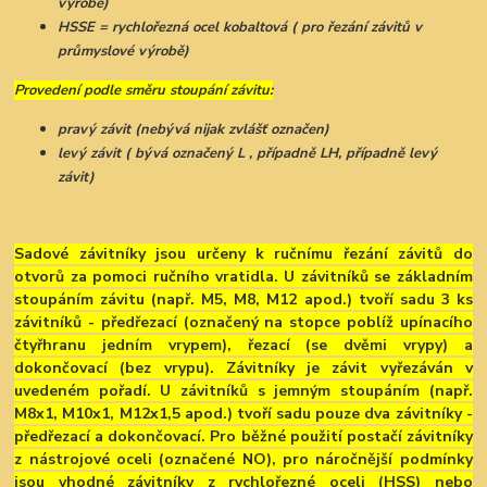
výrobě)
HSSE = rychlořezná ocel kobaltová ( pro řezání závitů v
průmyslové výrobě)
Provedení podle směru stoupání závitu:
pravý závit (nebývá nijak zvlášť označen)
levý závit ( bývá označený L , případně LH, případně levý
závit)
Sadové závitníky jsou určeny k ručnímu řezání závitů do
otvorů za pomoci ručního vratidla. U závitníků se základním
stoupáním závitu (např. M5, M8, M12 apod.) tvoří sadu 3 ks
závitníků - předřezací (označený na stopce poblíž upínacího
čtyřhranu jedním vrypem), řezací (se dvěmi vrypy) a
dokončovací (bez vrypu). Závitníky je závit vyřezáván v
uvedeném pořadí. U závitníků s jemným stoupáním (např.
M8x1, M10x1, M12x1,5 apod.) tvoří sadu pouze dva závitníky -
předřezací a dokončovací. Pro běžné použití postačí závitníky
z nástrojové oceli (označené NO), pro náročnější podmínky
jsou vhodné závitníky z rychlořezné oceli (HSS) nebo