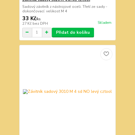
Sadový závitník z nástrojové oceli. Třetí ze sady -
dokončovací. velikost M 4
33 Kč
/
ks
Skladem
27 Kč
bez DPH
Přidat do košíku