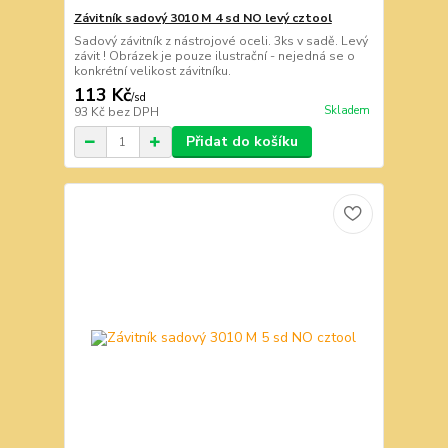
Závitník sadový 3010 M 4 sd NO levý cztool
Sadový závitník z nástrojové oceli. 3ks v sadě. Levý
závit ! Obrázek je pouze ilustrační - nejedná se o
konkrétní velikost závitníku.
113 Kč
/
sd
Skladem
93 Kč
bez DPH
Přidat do košíku