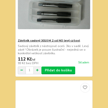
Závitník sadový 3010 M 2 sd NO levý cztool
Sadový závitník z nástrojové oceli. 3ks v sadě. Levý
závit ! Obrázek je pouze ilustrační - nejedná se o
konkrétní velikost závitníku.
112 Kč
/
sd
Skladem
93 Kč
bez DPH
Přidat do košíku