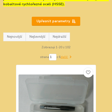
kobaltové rychlořezné oceli (HSSE).
Upřesnit parametry
Nejnovější
Nejlevnější
Nejdražší
Zobrazuji 1-20 z 102
strana
z 6
další