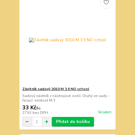
Závitník sadový 3010 M 3 II NO cztool
Sadový závitník z nástrojové oceli. Druhý ze sady -
řezací. velikost M 3
33 Kč
/
ks
Skladem
27 Kč
bez DPH
Přidat do košíku