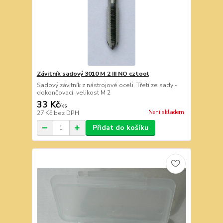
Závitník sadový 3010 M 2 III NO cztool
Sadový závitník z nástrojové oceli. Třetí ze sady -
dokončovací. velikost M 2
33 Kč
/
ks
Není skladem
27 Kč
bez DPH
Přidat do košíku