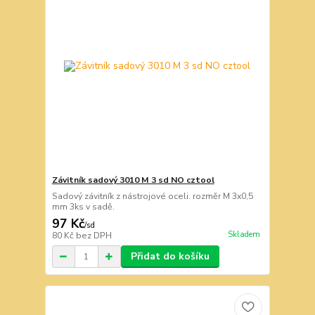
Závitník sadový 3010 M 3 sd NO cztool
Sadový závitník z nástrojové oceli. rozměr M 3x0,5
mm 3ks v sadě.
97 Kč
/
sd
Skladem
80 Kč
bez DPH
Přidat do košíku