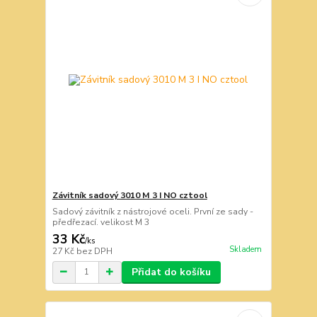
Závitník sadový 3010 M 3 I NO cztool
Sadový závitník z nástrojové oceli. První ze sady -
předřezací. velikost M 3
33 Kč
/
ks
Skladem
27 Kč
bez DPH
Přidat do košíku