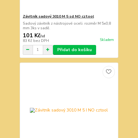
Závitník sadový 3010 M 5 sd NO cztool
Sadový závitník z nástrojové oceli. rozměr M 5x0,8
mm 3ks v sadě.
101 Kč
/
sd
Skladem
83 Kč
bez DPH
Přidat do košíku