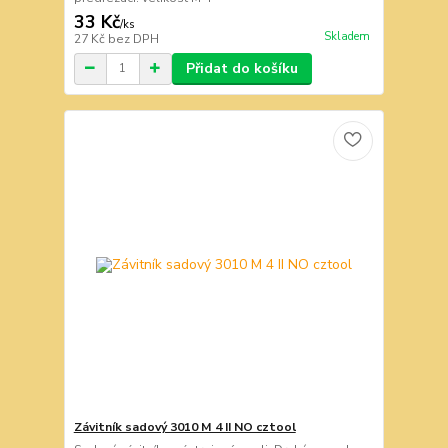
33 Kč
/
ks
Skladem
27 Kč
bez DPH
Přidat do košíku
Závitník sadový 3010 M 4 II NO cztool