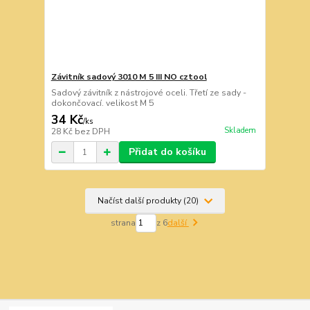
Závitník sadový 3010 M 5 III NO cztool
Sadový závitník z nástrojové oceli. Třetí ze sady -
dokončovací. velikost M 5
34 Kč
/
ks
Skladem
28 Kč
bez DPH
Přidat do košíku
Načíst další produkty (20)
strana
z 6
další