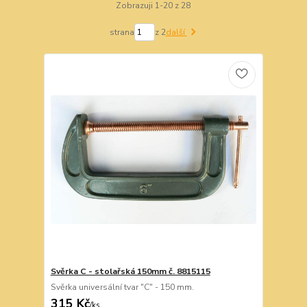
Zobrazuji 1-20 z 28
strana
z 2
další
Svěrka C - stolařská 150mm č. 8815115
Svěrka universální tvar "C" - 150 mm.
315 Kč
/
ks