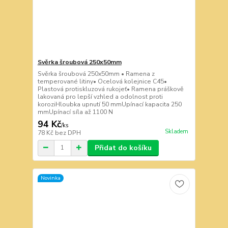
Svěrka šroubová 250x50mm
Svěrka šroubová 250x50mm • Ramena z
temperované litiny• Ocelová kolejnice C45•
Plastová protiskluzová rukojeť• Ramena práškově
lakovaná pro lepší vzhled a odolnost proti
koroziHloubka upnutí 50 mmUpínací kapacita 250
mmUpínací síla až 1100 N
94 Kč
/
ks
Skladem
78 Kč
bez DPH
Přidat do košíku
Novinka