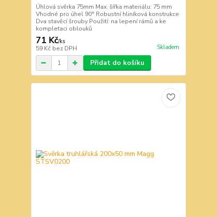
Úhlová svěrka 75mm Max. šířka materiálu: 75 mm
Vhodné pro úhel 90° Robustní hliníková konstrukce
Dva stavěcí šrouby Použití: na lepení rámů a ke
kompletaci oblouků
71 Kč
/
ks
Skladem
59 Kč
bez DPH
Přidat do košíku