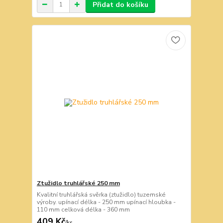
Přidat do košíku
Ztužidlo truhlářské 250 mm
Kvalitní truhlářská svěrka (ztužidlo) tuzemské
výroby. upínací délka - 250 mm upínací hloubka -
110 mm celková délka - 360 mm
409 Kč
/
ks