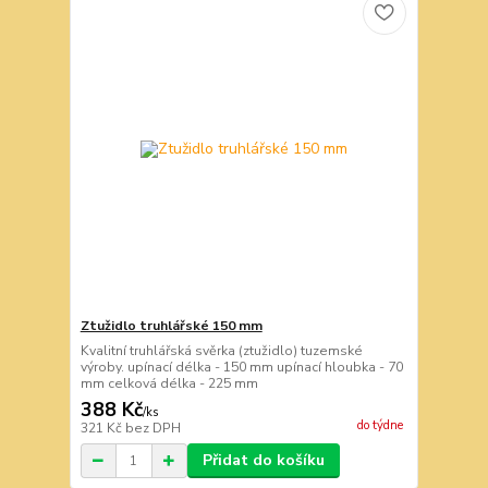
Ztužidlo truhlářské 150 mm
Kvalitní truhlářská svěrka (ztužidlo) tuzemské
výroby. upínací délka - 150 mm upínací hloubka - 70
mm celková délka - 225 mm
388 Kč
/
ks
do týdne
321 Kč
bez DPH
Přidat do košíku