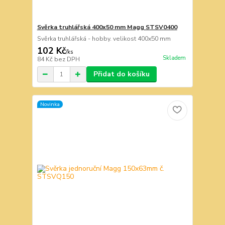
Svěrka truhlářská 400x50 mm Magg STSV0400
Svěrka truhlářská - hobby. velikost 400x50 mm
102 Kč
/
ks
Skladem
84 Kč
bez DPH
Přidat do košíku
Novinka