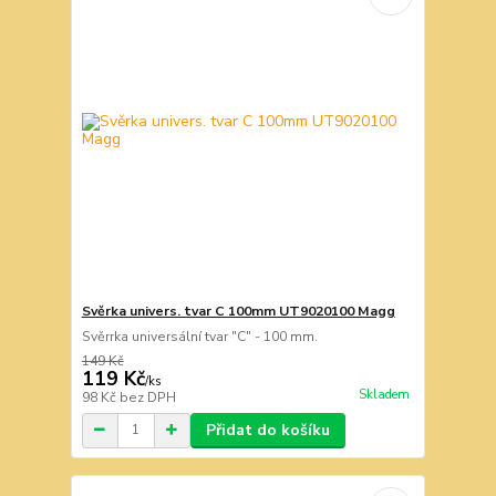
Svěrka univers. tvar C 100mm UT9020100 Magg
Svěrrka universální tvar "C" - 100 mm.
149 Kč
119 Kč
/
ks
Skladem
98 Kč
bez DPH
Přidat do košíku