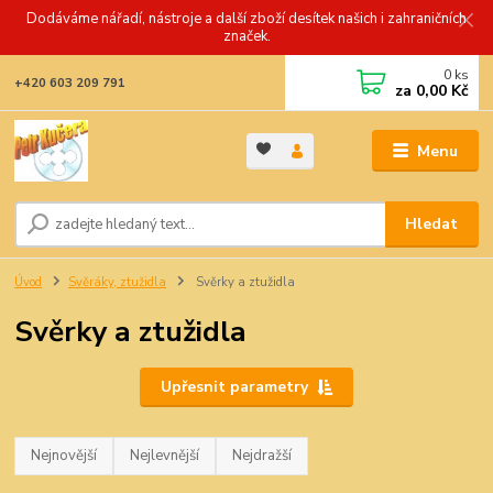
Dodáváme nářadí, nástroje a další zboží desítek našich i zahraničních
značek.
0
ks
+420 603 209 791
za
0,00 Kč
Menu
Hledat
Úvod
Svěráky, ztužidla
Svěrky a ztužidla
Svěrky a ztužidla
Upřesnit parametry
Nejnovější
Nejlevnější
Nejdražší