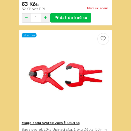
63 Kč
/
ks
Není skladem
52 Kč
bez DPH
Přidat do košíku
Novinka
Magg sada svorek 20ks č. 080136
Sada svorek 20ks Upínací síla: 1,5kg Délka: 50 mm