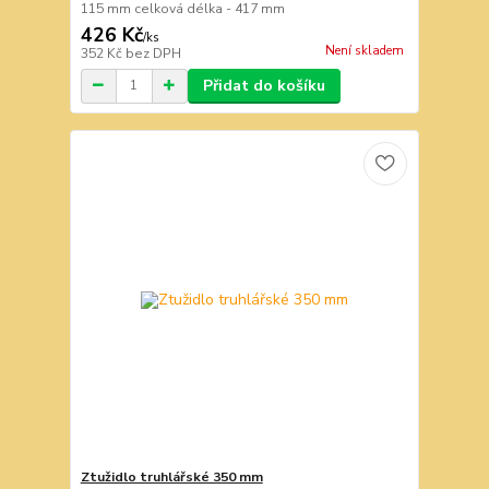
115 mm celková délka - 417 mm
426 Kč
/
ks
Není skladem
352 Kč
bez DPH
Přidat do košíku
Ztužidlo truhlářské 350 mm