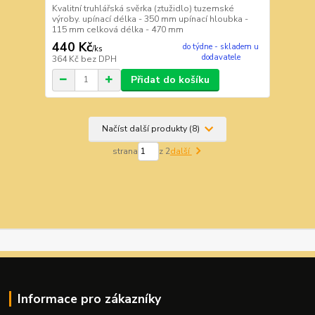
Kvalitní truhlářská svěrka (ztužidlo) tuzemské
výroby. upínací délka - 350 mm upínací hloubka -
115 mm celková délka - 470 mm
440 Kč
do týdne - skladem u
/
ks
dodavatele
364 Kč
bez DPH
Přidat do košíku
Načíst další produkty (8)
strana
z 2
další
Informace pro zákazníky