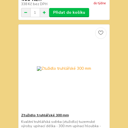
do týdne
338 Kč
bez DPH
Přidat do košíku
Ztužidlo truhlářské 300 mm
Kvalitní truhlářská svěrka (ztužidlo) tuzemské
výroby. upínací délka - 300 mm upínací hloubka -