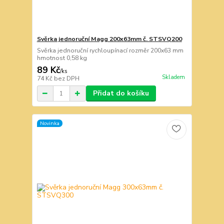
Svěrka jednoruční Magg 200x63mm č. STSVQ200
Svěrka jednoruční rychloupínací rozměr 200x63 mm
hmotnost 0,58 kg
89 Kč
/
ks
Skladem
74 Kč
bez DPH
Přidat do košíku
Novinka