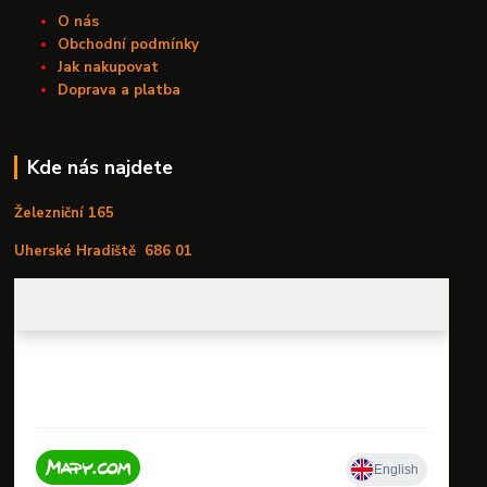
O nás
Obchodní podmínky
Jak nakupovat
Doprava a platba
Kde nás najdete
Železniční 165
Uherské Hradiště
686 01