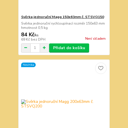
Svěrka jednoruční Magg 150x63mm č. STSVQ150
Svěrka jednoruční rychloupínací rozměr 150x63 mm
hmotnost 0,5 kg
84 Kč
/
ks
Není skladem
69 Kč
bez DPH
Přidat do košíku
Novinka