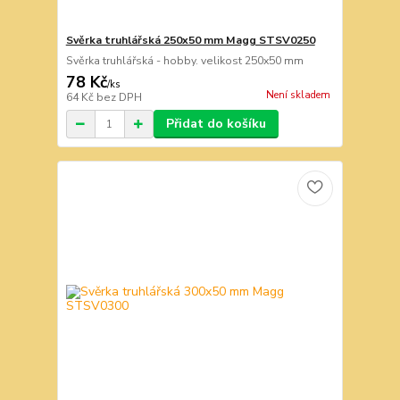
Svěrka truhlářská 250x50 mm Magg STSV0250
Svěrka truhlářská - hobby. velikost 250x50 mm
78 Kč
/
ks
Není skladem
64 Kč
bez DPH
Přidat do košíku