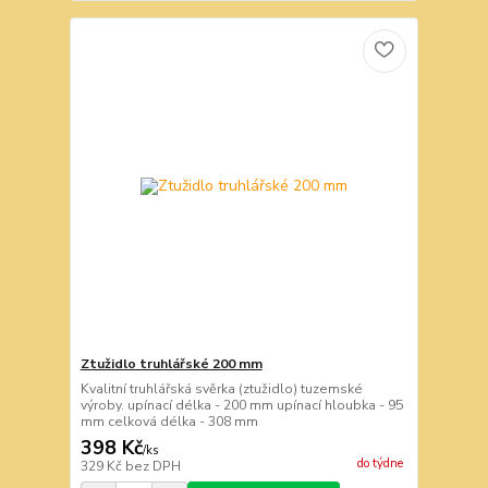
Ztužidlo truhlářské 200 mm
Kvalitní truhlářská svěrka (ztužidlo) tuzemské
výroby. upínací délka - 200 mm upínací hloubka - 95
mm celková délka - 308 mm
398 Kč
/
ks
do týdne
329 Kč
bez DPH