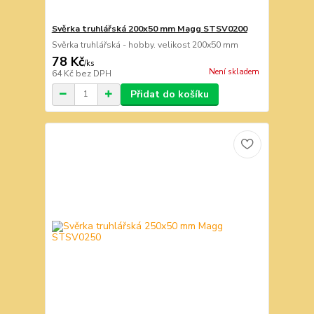
Svěrka truhlářská 200x50 mm Magg STSV0200
Svěrka truhlářská - hobby. velikost 200x50 mm
78 Kč
/
ks
Není skladem
64 Kč
bez DPH
Přidat do košíku