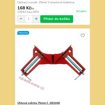
Upínací rozsah: 25mm V plastové krabičce
168 Kč
/
ks
Skladem
139 Kč
bez DPH
Přidat do košíku
Novinka
Úhlová svěrka 75mm č. SB2040