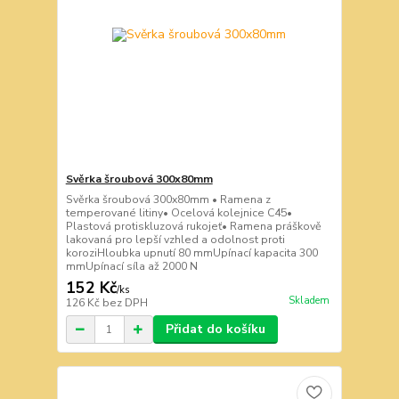
Svěrka šroubová 300x80mm
Svěrka šroubová 300x80mm • Ramena z
temperované litiny• Ocelová kolejnice C45•
Plastová protiskluzová rukojeť• Ramena práškově
lakovaná pro lepší vzhled a odolnost proti
koroziHloubka upnutí 80 mmUpínací kapacita 300
mmUpínací síla až 2000 N
152 Kč
/
ks
Skladem
126 Kč
bez DPH
Přidat do košíku