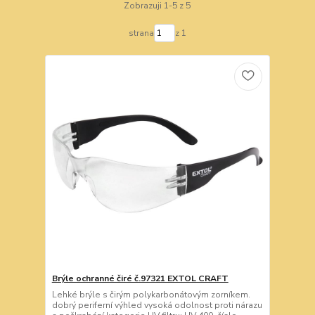
Zobrazuji 1-5 z 5
strana
z 1
Brýle ochranné čiré č.97321 EXTOL CRAFT
Lehké brýle s čirým polykarbonátovým zorníkem.
dobrý periferní výhled vysoká odolnost proti nárazu