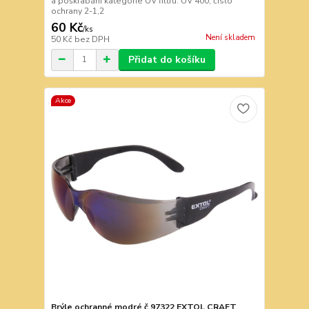
a poškrabání kategorie UV filtru: UV 400, číslo
ochrany 2-1,2
60 Kč
/
ks
Není skladem
50 Kč
bez DPH
Přidat do košíku
Akce
Brýle ochranné modré č.97322 EXTOL CRAFT