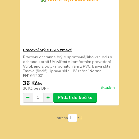
Pracovní brýle B515 tmavé
Pracovní ochranné brýle sportovnějšího vzhledu s
ochranou proti UV záření v komfortním provedení.
Vyrobeno z polykarbonátu, rám z PVC. Barva skla:
Tmavé (šedé) Úprava skla: UV záření Norma:
EN166:2001
36 Kč
/
ks
Skladem
30 Kč
bez DPH
Přidat do košíku
strana
z 1