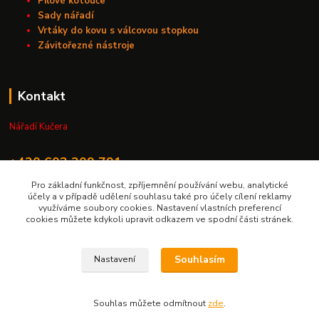
Pilové kotouče
Sady nářadí
Vrtáky do kovu s válcovou stopkou
Závitořezné nástroje
Kontakt
Nářadí Kučera
+420 603 209 791
Pro základní funkčnost, zpříjemnění používání webu, analytické
info@naradikucera.cz
účely a v případě udělení souhlasu také pro účely cílení reklamy
využíváme soubory cookies. Nastavení vlastních preferencí
cookies můžete kdykoli upravit odkazem ve spodní části stránek.
Souhlasím
Nastavení
Upravit sběr cookies.
Souhlas můžete odmítnout
zde
.
Vytvořeno na
Eshop-rychle.cz