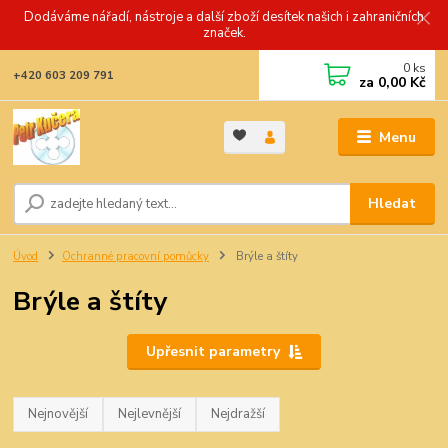
Dodáváme nářadí, nástroje a další zboží desítek našich i zahraničních
značek.
0
ks
+420 603 209 791
za
0,00 Kč
Menu
Hledat
Úvod
Ochranné pracovní pomůcky
Brýle a štíty
Brýle a štíty
Upřesnit parametry
Nejnovější
Nejlevnější
Nejdražší