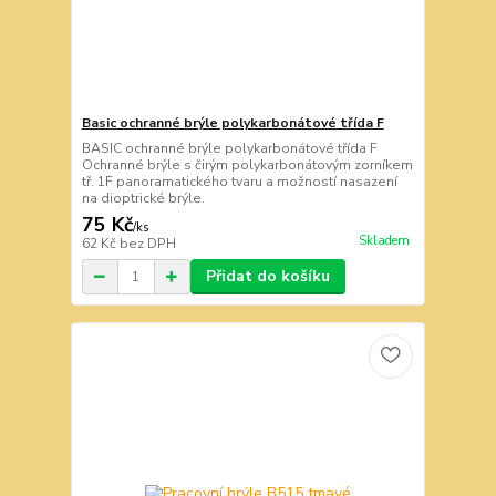
Basic ochranné brýle polykarbonátové třída F
BASIC ochranné brýle polykarbonátové třída F
Ochranné brýle s čirým polykarbonátovým zorníkem
tř. 1F panoramatického tvaru a možností nasazení
na dioptrické brýle.
75 Kč
/
ks
Skladem
62 Kč
bez DPH
Přidat do košíku