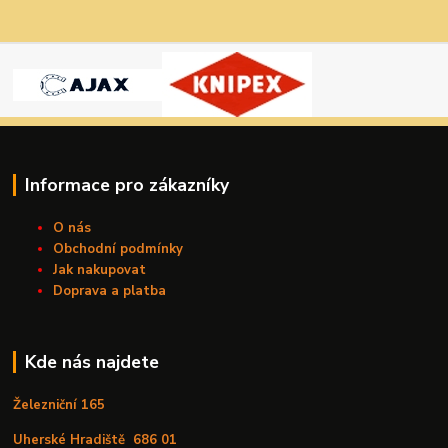
Informace pro zákazníky
O nás
Obchodní podmínky
Jak nakupovat
Doprava a platba
Kde nás najdete
Železniční 165
Uherské Hradiště
686 01