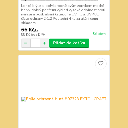
Lehké brýle s polykarbonátovým zorníkem modré
barvy. dobrý periferní výhled vysoká odolnost proti
nárazu a poškrabání kategorie UV filtru: UV 400,
číslo ochrany 2-1,2 Poslední 4 ks za akční cenu
skladem!
66 Kč
/
ks
Skladem
55 Kč
bez DPH
Přidat do košíku