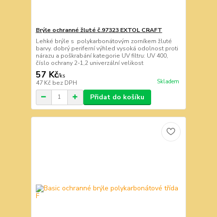
Brýle ochranné žluté č.97323 EXTOL CRAFT
Lehké brýle s polykarbonátovým zorníkem žluté
barvy. dobrý periferní výhled vysoká odolnost proti
nárazu a poškrabání kategorie UV filtru: UV 400,
číslo ochrany 2-1,2 univerzální velikost
57 Kč
/
ks
Skladem
47 Kč
bez DPH
Přidat do košíku