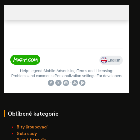
Oblíbené kategorie
Bity šroubovací
Gola sady