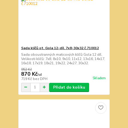
Sada klíčů ot. Gola 12-díl. 7x8-30x32 č.710012
Sada oboustranných maticových klíčů Gola 12 díl.
Velikosti klíčů: 7x8, 8x10, 9x10, 11x12, 13x16, 14x17,
16x18, 17x19, 18x21, 19x22, 24x27, 30x32.
952 Kč
870 Kč
/
sd
Skladem
719 Kč
bez DPH
Přidat do košíku