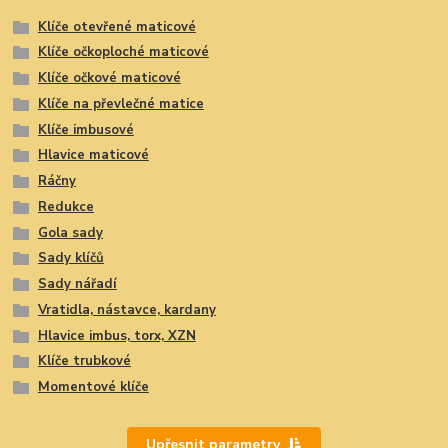
Klíče otevřené maticové
Klíče očkoploché maticové
Klíče očkové maticové
Klíče na převlečné matice
Klíče imbusové
Hlavice maticové
Ráčny
Redukce
Gola sady
Sady klíčů
Sady nářadí
Vratidla, nástavce, kardany
Hlavice imbus, torx, XZN
Klíče trubkové
Momentové klíče
Upřesnit parametry