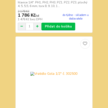
hlavice 1/4": PH1, PH2, PH3, PZ1, PZ2, PZ3, plochý
4, 5, 5,5, 6 mm, torx 8, 9, 10, 1...
2 178 Kč
1 786 Kč
do týdne - skladem u
/
sd
dodavatele
1 476 Kč
bez DPH
Přidat do košíku