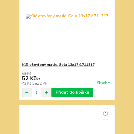
Klíč otevřený matic. Gola 13x17 č.711317
63 Kč
52 Kč
/
ks
Skladem
43 Kč
bez DPH
Přidat do košíku