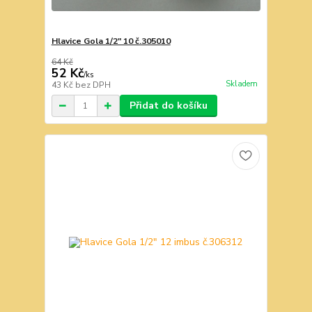
Hlavice Gola 1/2" 10 č.305010
64 Kč
52 Kč
/
ks
Skladem
43 Kč
bez DPH
Přidat do košíku