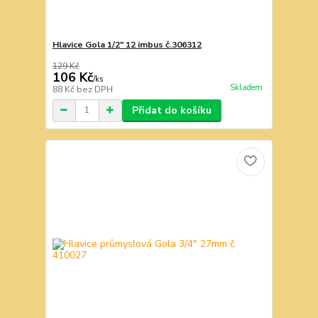
Hlavice Gola 1/2" 12 imbus č.306312
129 Kč
106 Kč
/
ks
Skladem
88 Kč
bez DPH
Přidat do košíku