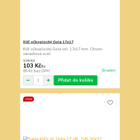
Klíč očkoplochý Gola 17x17
Klíč očkoplochý Gola vel. 17x17 mm. Chrom-
vanadiová ocel.
126 Kč
103 Kč
/
ks
Skladem
85 Kč
bez DPH
Přidat do košíku
Akce