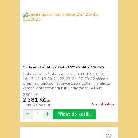
Sada nástrč. hlavic Gola 1/2" 25-díl. č.120025
Gola sada 1/2". hlavice : 8, 9, 10, 11, 12, 13, 14, 15,
16, 17, 18, 19, 20, 21, 22, 23, 24, 27, 30, 32 ráčna s
přepínací páčkou nástavce 125 a 250 mm vratidlo
kardan v plastovném kufru hmotnost - 4160g
2 904 Kč
2 381 Kč
/
ks
Není skladem
1 968 Kč
bez DPH
Přidat do košíku