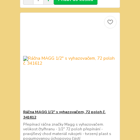
Ráčna MAGG 1/2" s vyhazovačem, 72 poloh č.
341612
Přepínací ráčna značky Magg s vyhazovačem.
velikost čtyřhranu - 1/2" 72 poloh přepínání -
pravý/levý chod materiál rukojeti - tvrzený plast s
pogumovanou úchopovou částí