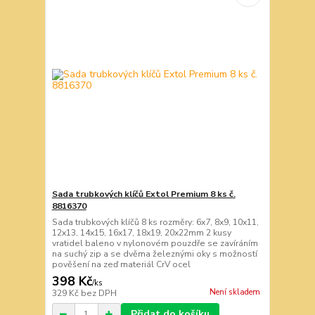
Sada trubkových klíčů Extol Premium 8 ks č.
8816370
Sada trubkových klíčů 8 ks rozměry: 6x7, 8x9, 10x11,
12x13, 14x15, 16x17, 18x19, 20x22mm 2 kusy
vratidel baleno v nylonovém pouzdře se zavíráním
na suchý zip a se dvěma železnými oky s možností
pověšení na zeď materiál CrV ocel
398 Kč
/
ks
Není skladem
329 Kč
bez DPH
Přidat do košíku