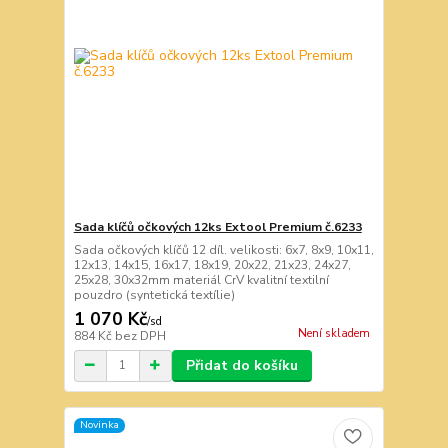
Sada klíčů očkových 12ks Extool Premium č.6233
Sada očkových klíčů 12 díl. velikosti: 6x7, 8x9, 10x11,
12x13, 14x15, 16x17, 18x19, 20x22, 21x23, 24x27,
25x28, 30x32mm materiál CrV kvalitní textilní
pouzdro (syntetická textílie)
1 070 Kč
/
sd
Není skladem
884 Kč
bez DPH
Přidat do košíku
Novinka