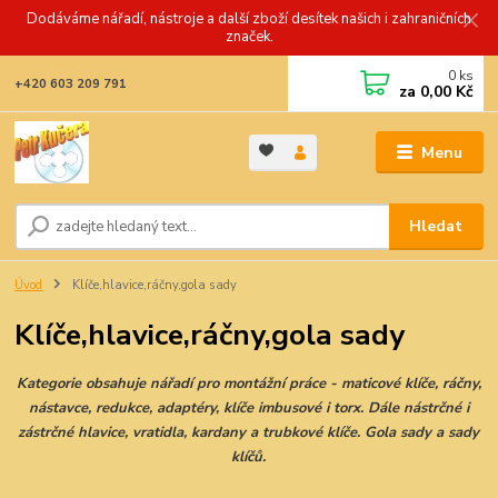
Dodáváme nářadí, nástroje a další zboží desítek našich i zahraničních
značek.
0
ks
+420 603 209 791
za
0,00 Kč
Menu
Hledat
Úvod
Klíče,hlavice,ráčny,gola sady
Klíče,hlavice,ráčny,gola sady
Kategorie obsahuje nářadí pro montážní práce - maticové klíče, ráčny,
nástavce, redukce, adaptéry, klíče imbusové i torx. Dále nástrčné i
zástrčné hlavice, vratidla, kardany a trubkové klíče. Gola sady a sady
klíčů.