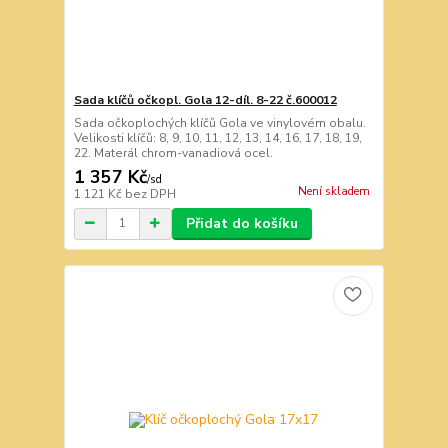
Sada klíčů očkopl. Gola 12-díl. 8-22 č.600012
Sada očkoplochých klíčů Gola ve vinylovém obalu.
Velikosti klíčů: 8, 9, 10, 11, 12, 13, 14, 16, 17, 18, 19,
22. Materál chrom-vanadiová ocel.
1 357 Kč
/
sd
Není skladem
1 121 Kč
bez DPH
Přidat do košíku