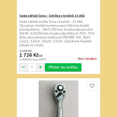
Sada nářadí Gola - Údržba v brašně 13 dílů
Sada nářadí značky Gola v brašně - 13 dílů.
Obsahuje: kleště kombinované 160 mm kleště
přestavitelné - SIKO 250 mm šroubováky ploché:
4x100 ; 6,5x150 mm šroubováky křížové: PH1 ; PH2
klíče oboustranné maticové DIN 895: 7x8 ; 9x10 ;
11x12 ; 13x14 ; 16x18 ; 17x19 ; 22x24 mm Kvalitní
nářadí za solidn...
2 105 Kč
1 726 Kč
/
sd
Není skladem
1 426 Kč
bez DPH
Přidat do košíku