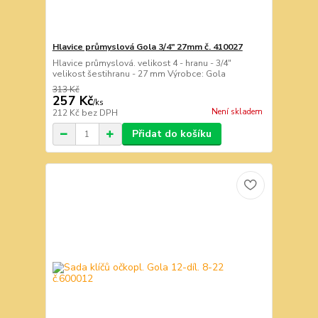
Hlavice průmyslová Gola 3/4" 27mm č. 410027
Hlavice průmyslová. velikost 4 - hranu - 3/4"
velikost šestihranu - 27 mm Výrobce: Gola
313 Kč
257 Kč
/
ks
Není skladem
212 Kč
bez DPH
Přidat do košíku