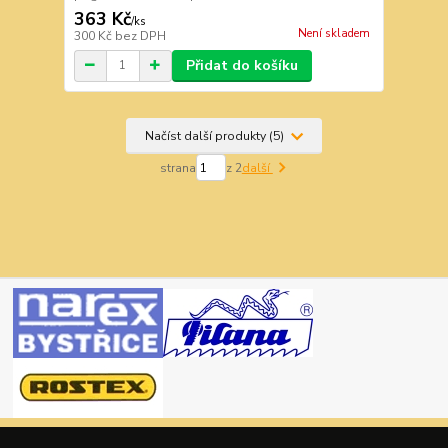
363 Kč
/
ks
Není skladem
300 Kč
bez DPH
Přidat do košíku
Načíst další produkty (5)
strana
z 2
další