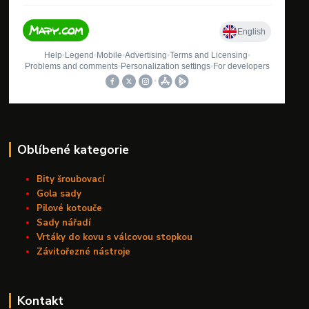
Oblíbené kategorie
Bity šroubovací
Gola sady
Pilové kotouče
Sady nářadí
Vrtáky do kovu s válcovou stopkou
Závitořezné nástroje
Kontakt