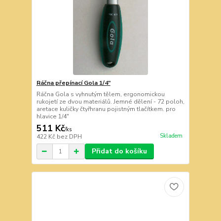
Ráčna přepínací Gola 1/4"
Ráčna Gola s vyhnutým tělem, ergonomickou
rukojetí ze dvou materiálů. Jemné dělení - 72 poloh,
aretace kuličky čtyřhranu pojistným tlačítkem. pro
hlavice 1/4"
511 Kč
/
ks
Skladem
422 Kč
bez DPH
Přidat do košíku