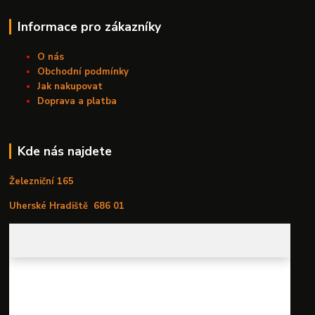
Informace pro zákazníky
O nás
Obchodní podmínky
Jak nakupovat
Doprava a platba
Kde nás najdete
Železniční 165
Uherské Hradiště
686 01