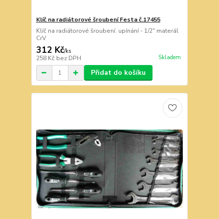
Klíč na radiátorové šroubení Festa č.17455
Klíč na radiátorové šroubení. upínání - 1/2" materál
CrV
312 Kč
/
ks
Skladem
258 Kč
bez DPH
Přidat do košíku