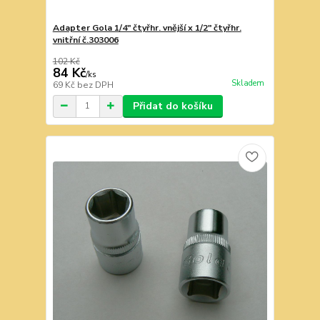
Adapter Gola 1/4" čtyřhr. vnější x 1/2" čtyřhr.
vnitřní č.303006
102 Kč
84 Kč
/
ks
Skladem
69 Kč
bez DPH
Přidat do košíku