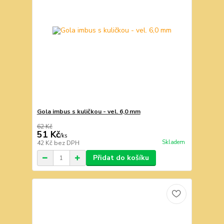
Gola imbus s kuličkou - vel. 6,0 mm
62 Kč
51 Kč
/
ks
Skladem
42 Kč
bez DPH
Přidat do košíku