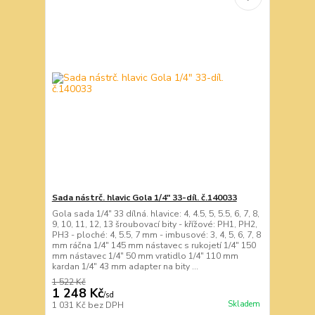
Sada nástrč. hlavic Gola 1/4" 33-díl. č.140033
Gola sada 1/4" 33 dílná. hlavice: 4, 4.5, 5, 5.5, 6, 7, 8,
9, 10, 11, 12, 13 šroubovací bity - křížové: PH1, PH2,
PH3 - ploché: 4, 5.5, 7 mm - imbusové: 3, 4, 5, 6, 7, 8
mm ráčna 1/4" 145 mm nástavec s rukojetí 1/4" 150
mm nástavec 1/4" 50 mm vratidlo 1/4" 110 mm
kardan 1/4" 43 mm adapter na bity ...
1 522 Kč
1 248 Kč
/
sd
Skladem
1 031 Kč
bez DPH