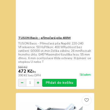
TUSON Basic - přímočará pila 400W
TUSON Basic - Přímočará pila Napětí: 220-240
VFrekvence: 50 HzPříkon: 400 WRychlost bez
zatížení: 0/3000 ot./min.Délka záběru: 26 mmRozsah
řezného úhlu: 0/45°Maximální tloušťka řezu: 55 mm
dřevo, 6 mm ocelIzolace třída ochrany: IIUpínání: se
stopkou U nebo T
560 Kč
472 Kč
/
ks
Skladem
390 Kč
bez DPH
Přidat do košíku