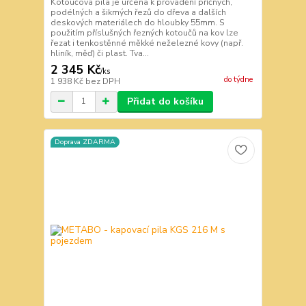
Kotoučová pila je určena k provádění příčných,
podélných a šikmých řezů do dřeva a dalších
deskových materiálech do hloubky 55mm. S
použitím příslušných řezných kotoučů na kov lze
řezat i tenkostěnné měkké neželezné kovy (např.
hliník, měď) či plast. Tva...
2 345 Kč
/
ks
do týdne
1 938 Kč
bez DPH
Přidat do košíku
Doprava ZDARMA