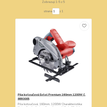
Zobrazuji 1-5 z 5
strana
z 1
Pila kotoučová Extol Premium 160mm 1200W č.
8893005
Pila kotoučová, 160mm, 1200W Charakteristika: