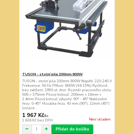
TUSON - stolní pila 200mm 800W
TUSON - stolní pila 200mm 800W Napětí: 220-240 V
Frekvence: 50 Hz Příkon: 800W (S6 15%) Rychlost
bez zatížení: 2950 ot. /min. Rozměr pracovního stolu:
505 × 375mm Pilový kotouč: 200mm × 16mm ×
2,4mm Pilový kotouč výkyvný: 90° - 45° Naklonění
řezu: 0-45° Hloubka řezu: 43 mm (90°), 22mm (45°)
Izolace...
1 967 Kč
/
ks
Není skladem
1 626 Kč
bez DPH
Přidat do košíku