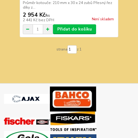
Průměr kotouče: 210 mm x 30 x 24 zubů Přesný řez
díky z...
2 954 Kč
/
ks
Není skladem
2 441 Kč
bez DPH
Přidat do košíku
strana
z 1