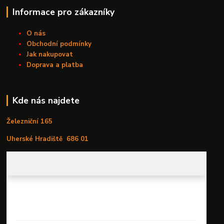
Informace pro zákazníky
O nás
Obchodní podmínky
Jak nakupovat
Doprava a platba
Kde nás najdete
Železniční 165
Uherské Hradiště
686 01