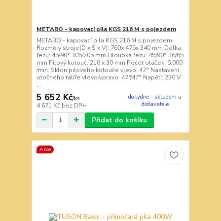
METABO - kapovací pila KGS 216 M s pojezdem
METABO - kapovací pila KGS 216 M s pojezdem
Rozměry stroje(D x Š x V): 760x 475x 340 mm Délka
řezu: 45/90° 305/205 mm Hloubka řezu: 45/90° 36/65
mm Pilový kotouč: 216 x 30 mm Počet otáček: 5.000
/min. Sklon pilového kotouče vlevo: 47° Nastavení
otočného talíře vlevo/vpravo: 47°/47° Napětí: 230 V
...
5 652 Kč
do týdne - skladem u
/
ks
dodavatele
4 671 Kč
bez DPH
Přidat do košíku
Akce