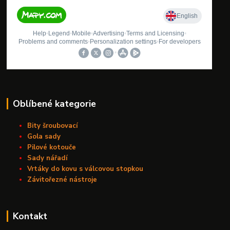
Oblíbené kategorie
Bity šroubovací
Gola sady
Pilové kotouče
Sady nářadí
Vrtáky do kovu s válcovou stopkou
Závitořezné nástroje
Kontakt