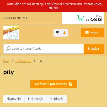
Dodáváme nářadí, nástroje a další zboží desítek našich i zahraničních
značek.
0
ks
+420 603 209 791
za
0,00 Kč
Menu
Hledat
Úvod
Elektronářadí
pily
pily
Upřesnit parametry
Nejnovější
Nejlevnější
Nejdražší