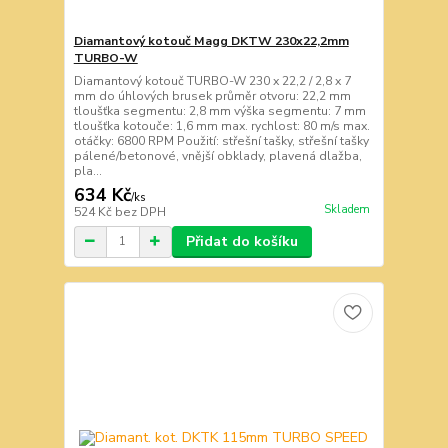
Diamantový kotouč Magg DKTW 230x22,2mm
TURBO-W
Diamantový kotouč TURBO-W 230 x 22,2 / 2,8 x 7
mm do úhlových brusek průměr otvoru: 22,2 mm
tloušťka segmentu: 2,8 mm výška segmentu: 7 mm
tloušťka kotouče: 1,6 mm max. rychlost: 80 m/s max.
otáčky: 6800 RPM Použití: střešní tašky, střešní tašky
pálené/betonové, vnější obklady, plavená dlažba,
pla...
634 Kč
/
ks
Skladem
524 Kč
bez DPH
Přidat do košíku