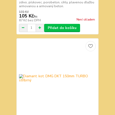
zdivo, pískovec, porobeton, cihly, plavenou dlažbu
armovanou a armovaný beton.
131 Kč
105 Kč
/
ks
Není skladem
87 Kč
bez DPH
Přidat do košíku