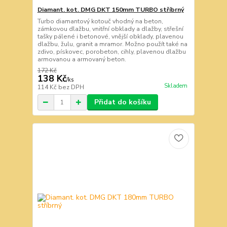
Diamant. kot. DMG DKT 150mm TURBO stříbrný
Turbo diamantový kotouč vhodný na beton,
zámkovou dlažbu, vnitřní obklady a dlažby, střešní
tašky pálené i betonové, vnější obklady, plavenou
dlažbu, žulu, granit a mramor. Možno použít také na
zdivo, pískovec, porobeton, cihly, plavenou dlažbu
armovanou a armovaný beton.
172 Kč
138 Kč
/
ks
Skladem
114 Kč
bez DPH
Přidat do košíku