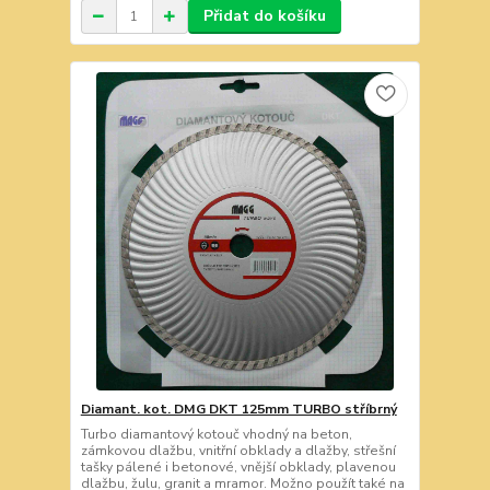
Přidat do košíku
Diamant. kot. DMG DKT 125mm TURBO stříbrný
Turbo diamantový kotouč vhodný na beton,
zámkovou dlažbu, vnitřní obklady a dlažby, střešní
tašky pálené i betonové, vnější obklady, plavenou
dlažbu, žulu, granit a mramor. Možno použít také na