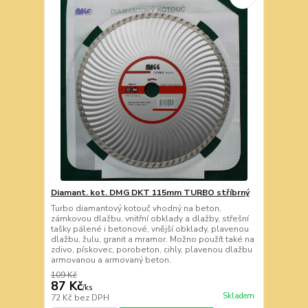
Diamant. kot. DMG DKT 115mm TURBO stříbrný
Turbo diamantový kotouč vhodný na beton,
zámkovou dlažbu, vnitřní obklady a dlažby, střešní
tašky pálené i betonové, vnější obklady, plavenou
dlažbu, žulu, granit a mramor. Možno použít také na
zdivo, pískovec, porobeton, cihly, plavenou dlažbu
armovanou a armovaný beton.
109 Kč
87 Kč
/
ks
Skladem
72 Kč
bez DPH