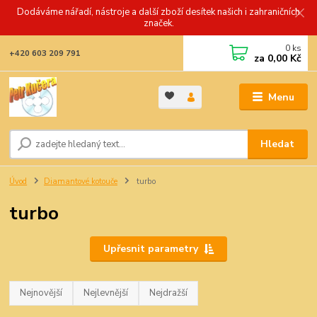
Dodáváme nářadí, nástroje a další zboží desítek našich i zahraničních
značek.
0
ks
+420 603 209 791
za
0,00 Kč
Menu
Hledat
Úvod
Diamantové kotouče
turbo
turbo
Upřesnit parametry
Nejnovější
Nejlevnější
Nejdražší