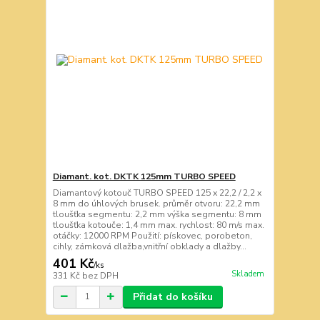
Diamant. kot. DKTK 125mm TURBO SPEED
Diamantový kotouč TURBO SPEED 125 x 22,2 / 2,2 x
8 mm do úhlových brusek. průměr otvoru: 22,2 mm
tloušťka segmentu: 2,2 mm výška segmentu: 8 mm
tloušťka kotouče: 1,4 mm max. rychlost: 80 m/s max.
otáčky: 12000 RPM Použití: pískovec, porobeton,
cihly, zámková dlažba,vnitřní obklady a dlažby...
401 Kč
/
ks
Skladem
331 Kč
bez DPH
Přidat do košíku