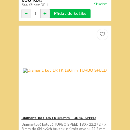
658 Kč
/
ks
Skladem
544 Kč
bez DPH
Přidat do košíku
Diamant. kot. DKTK 180mm TURBO SPEED
Diamantový kotouč TURBO SPEED 180 x 22,2 / 2,4 x
8 mm do úhlových brusek. průměr otvoru: 22,2 mm