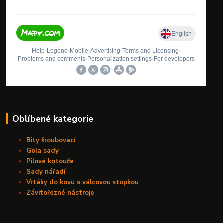
Oblíbené kategorie
Bity šroubovací
Gola sady
Pilové kotouče
Sady nářadí
Vrtáky do kovu s válcovou stopkou
Závitořezné nástroje