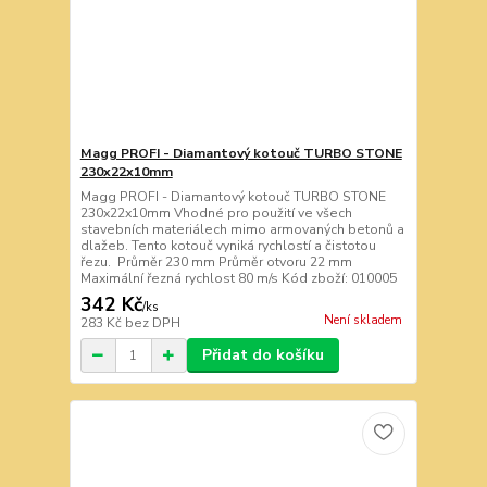
Magg PROFI - Diamantový kotouč TURBO STONE
230x22x10mm
Magg PROFI - Diamantový kotouč TURBO STONE
230x22x10mm Vhodné pro použití ve všech
stavebních materiálech mimo armovaných betonů a
dlažeb. Tento kotouč vyniká rychlostí a čistotou
řezu. Průměr 230 mm Průměr otvoru 22 mm
Maximální řezná rychlost 80 m/s Kód zboží: 010005
342 Kč
/
ks
Není skladem
283 Kč
bez DPH
Přidat do košíku