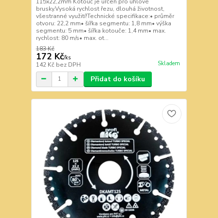
115x22,2mm Kotouč je určen pro úhlové
brusky.Vysoká rychlost řezu, dlouhá životnost,
všestranné využití!Technické specifikace:• průměr
otvoru: 22,2 mm• šířka segmentu: 1,8 mm• výška
segmentu: 5 mm• šířka kotouče: 1,4 mm• max.
rychlost: 80 m/s• max. ot...
183 Kč
172 Kč
/
ks
Skladem
142 Kč
bez DPH
Přidat do košíku