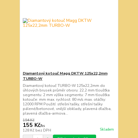
Diamantový kotouč Magg DKTW 125x22,2mm
TURBO-W
Diamantový kotouč TURBO-W 125x22,2mm do
úhlových brusek průměr otvoru: 22,2 mm tloušťka
segmentu: 2 mm výška segmentu: 7 mm tloušťka
kotouče: mm max. rychlost: 80 m/s max. otáčky:
12000 RPM Použití: střešní tašky, střešní tašky
pálené/betonové, vnější obklady, plavená dlažba,
plavená dlažba-armova...
194 Kč
155 Kč
/
ks
Skladem
128 Kč
bez DPH