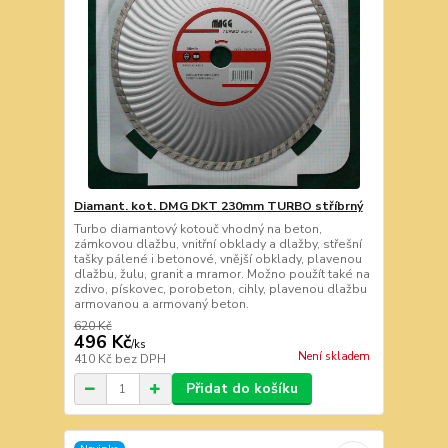
Diamant. kot. DMG DKT 230mm TURBO stříbrný
Turbo diamantový kotouč vhodný na beton,
zámkovou dlažbu, vnitřní obklady a dlažby, střešní
tašky pálené i betonové, vnější obklady, plavenou
dlažbu, žulu, granit a mramor. Možno použít také na
zdivo, pískovec, porobeton, cihly, plavenou dlažbu
armovanou a armovaný beton.
620 Kč
496 Kč
/
ks
Není skladem
410 Kč
bez DPH
Přidat do košíku