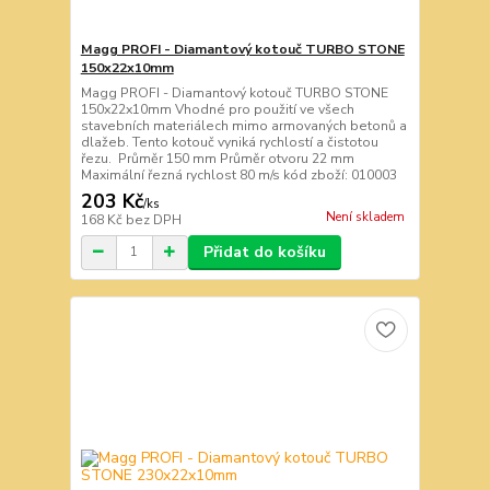
Magg PROFI - Diamantový kotouč TURBO STONE
150x22x10mm
Magg PROFI - Diamantový kotouč TURBO STONE
150x22x10mm Vhodné pro použití ve všech
stavebních materiálech mimo armovaných betonů a
dlažeb. Tento kotouč vyniká rychlostí a čistotou
řezu. Průměr 150 mm Průměr otvoru 22 mm
Maximální řezná rychlost 80 m/s kód zboží: 010003
203 Kč
/
ks
Není skladem
168 Kč
bez DPH
Přidat do košíku