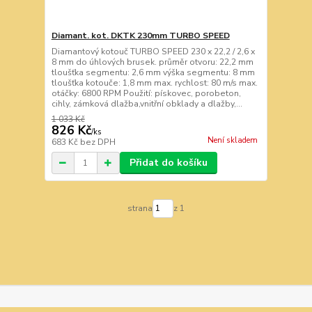
Diamant. kot. DKTK 230mm TURBO SPEED
Diamantový kotouč TURBO SPEED 230 x 22,2 / 2,6 x
8 mm do úhlových brusek. průměr otvoru: 22,2 mm
tloušťka segmentu: 2,6 mm výška segmentu: 8 mm
tloušťka kotouče: 1,8 mm max. rychlost: 80 m/s max.
otáčky: 6800 RPM Použití: pískovec, porobeton,
cihly, zámková dlažba,vnitřní obklady a dlažby,...
1 033 Kč
826 Kč
/
ks
Není skladem
683 Kč
bez DPH
Přidat do košíku
strana
z 1