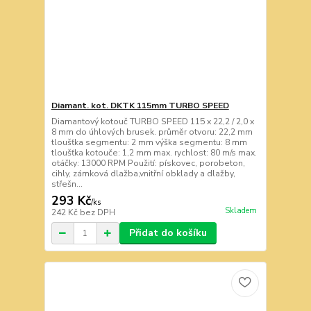
Diamant. kot. DKTK 115mm TURBO SPEED
Diamantový kotouč TURBO SPEED 115 x 22,2 / 2,0 x
8 mm do úhlových brusek. průměr otvoru: 22,2 mm
tloušťka segmentu: 2 mm výška segmentu: 8 mm
tloušťka kotouče: 1,2 mm max. rychlost: 80 m/s max.
otáčky: 13000 RPM Použití: pískovec, porobeton,
cihly, zámková dlažba,vnitřní obklady a dlažby,
střešn...
293 Kč
/
ks
Skladem
242 Kč
bez DPH
Přidat do košíku