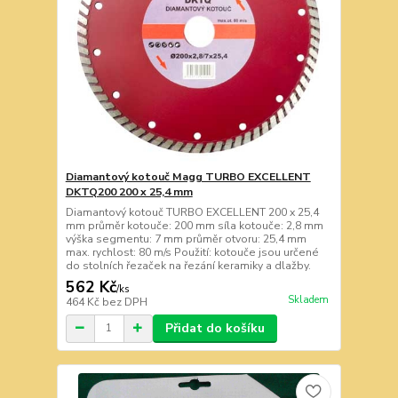
Diamantový kotouč Magg TURBO EXCELLENT
DKTQ200 200 x 25,4 mm
Diamantový kotouč TURBO EXCELLENT 200 x 25,4
mm průměr kotouče: 200 mm síla kotouče: 2,8 mm
výška segmentu: 7 mm průměr otvoru: 25,4 mm
max. rychlost: 80 m/s Použití: kotouče jsou určené
do stolních řezaček na řezání keramiky a dlažby.
562 Kč
/
ks
Skladem
464 Kč
bez DPH
Přidat do košíku