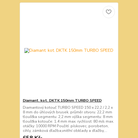
Diamant. kot. DKTK 150mm TURBO SPEED
Diamantový kotouč TURBO SPEED 150 x 22,2 / 2,2 x
8 mm do úhlových brusek. průměr otvoru: 22,2 mm
tloušťka segmentu: 2,2 mm výška segmentu: 8 mm
tloušťka kotouče: 1,4 mm max. rychlost: 80 m/s max.
otáčky: 10000 RPM Použití: pískovec, porobeton,
cihly, zámková dlažba,vnitřní obklady a dlažby,...