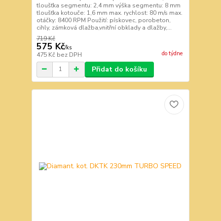
tloušťka segmentu: 2,4 mm výška segmentu: 8 mm
tloušťka kotouče: 1,6 mm max. rychlost: 80 m/s max.
otáčky: 8400 RPM Použití: pískovec, porobeton,
cihly, zámková dlažba,vnitřní obklady a dlažby,...
719 Kč
575 Kč
/
ks
do týdne
475 Kč
bez DPH
Přidat do košíku