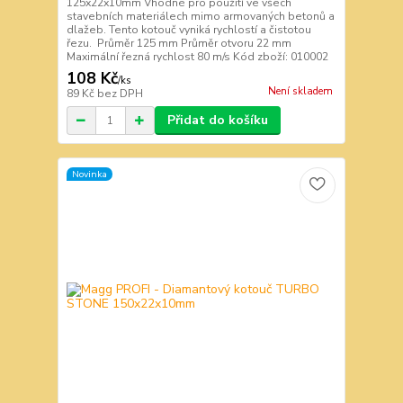
125x22x10mm Vhodné pro použití ve všech
stavebních materiálech mimo armovaných betonů a
dlažeb. Tento kotouč vyniká rychlostí a čistotou
řezu. Průměr 125 mm Průměr otvoru 22 mm
Maximální řezná rychlost 80 m/s Kód zboží: 010002
108 Kč
/
ks
Není skladem
89 Kč
bez DPH
Přidat do košíku
Novinka