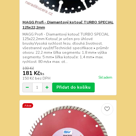
MAGG Profi - Diamantový kotouč TURBO SPECIAL
125x22,2mm
MAGG Profi - Diamantový kotouč TURBO SPECIAL
125x22,2mm Kotouč je určen pro úhlové
brusky.Vysoká rychlost řezu, dlouhá životnost,
všestranné využití!Technické specifikace:• průměr
otvoru: 22,2 mm• šířka segmentu: 1,8 mm• výška
segmentu: 5 mm• šířka kotouče: 1,4 mm• max.
rychlost: 80 m/s• max. ot...
193 Kč
181 Kč
/
ks
Skladem
150 Kč
bez DPH
Přidat do košíku
Akce