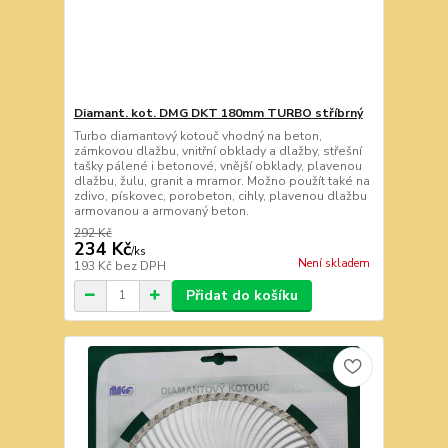
Diamant. kot. DMG DKT 180mm TURBO stříbrný
Turbo diamantový kotouč vhodný na beton,
zámkovou dlažbu, vnitřní obklady a dlažby, střešní
tašky pálené i betonové, vnější obklady, plavenou
dlažbu, žulu, granit a mramor. Možno použít také na
zdivo, pískovec, porobeton, cihly, plavenou dlažbu
armovanou a armovaný beton.
292 Kč
234 Kč
/
ks
Není skladem
193 Kč
bez DPH
Přidat do košíku