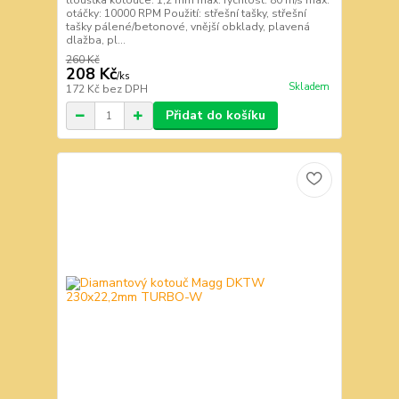
tloušťka kotouče: 1,2 mm max. rychlost: 80 m/s max.
otáčky: 10000 RPM Použití: střešní tašky, střešní
tašky pálené/betonové, vnější obklady, plavená
dlažba, pl...
260 Kč
208 Kč
/
ks
Skladem
172 Kč
bez DPH
Přidat do košíku