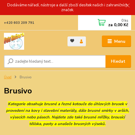
Dodáváme nářadí, nástroje a další zboží desítek našich i zahraničních
značek.
0
ks
+420 603 209 791
za
0,00 Kč
Menu
Hledat
Úvod
Brusivo
Brusivo
Kategorie obsahuje brusné a řezné kotouče do úhlových brusek v
provedení na kovy i stavební materiály, dále brusné smirky v arších,
výsecích nebo pásech. Najdete zde také brusné mřížky, brousící
tělíska, pasty a unašeče brusných výseků.