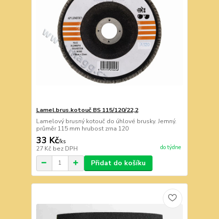
Lamel.brus.kotouč BS 115/120/22,2
Lamelový brusný kotouč do úhlové brusky. Jemný.
průměr 115 mm hrubost zrna 120
33 Kč
/
ks
do týdne
27 Kč
bez DPH
Přidat do košíku