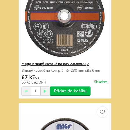
Magg brusný kotouč na kov 230x6x22,2
Brusný kotouč na kov. průměr 230 mm síla 6 mm
67 Kč
/
ks
Skladem
55 Kč
bez DPH
Přidat do košíku