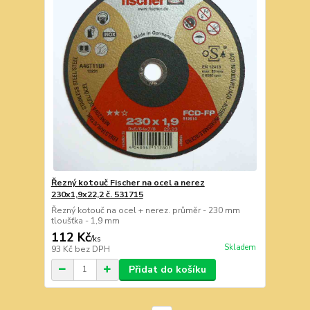
Řezný kotouč Fischer na ocel a nerez
230x1,9x22,2 č. 531715
Řezný kotouč na ocel + nerez. průměr - 230 mm
tloušťka - 1,9 mm
112 Kč
/
ks
Skladem
93 Kč
bez DPH
Přidat do košíku