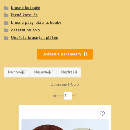
brusné kotouče
řezné kotouče
brusné pásy, plátna, houby
ostatní brusivo
Unašeče brusných pláten
Upřesnit parametry
Nejnovější
Nejlevnější
Nejdražší
Zobrazuji 1-5 z 5
strana
z 1