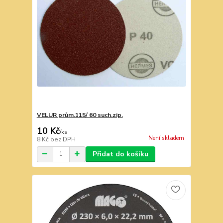
VELUR prům.115/ 60 such.zip.
10 Kč
/
ks
Není skladem
8 Kč
bez DPH
Přidat do košíku