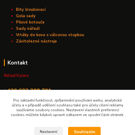
Bity šroubovací
Gola sady
Pilové kotouče
Sady nářadí
Vrtáky do kovu s válcovou stopkou
Závitořezné nástroje
Kontakt
Nářadí Kučera
+420 603 209 791
Pro základní funkčnost, zpříjemnění používání webu, analytické
info@naradikucera.cz
účely a v případě udělení souhlasu také pro účely cílení reklamy
využíváme soubory cookies. Nastavení vlastních preferencí
cookies můžete kdykoli upravit odkazem ve spodní části stránek.
Souhlasím
Nastavení