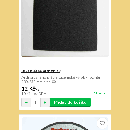
Brus.plátno arch zr. 60
Arch brusného plátna tuzemské výroby. rozměr
280x230 mm zrno 60
12 Kč
/
ks
Skladem
10 Kč
bez DPH
Přidat do košíku