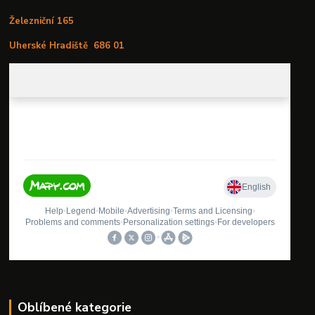
Železniční 165
Uherské Hradiště
686 01
Oblíbené kategorie