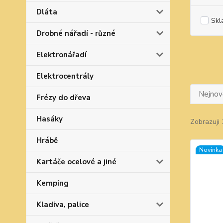
Dláta
Skl
Drobné nářadí - různé
Elektronářadí
Elektrocentrály
Nejnově
Frézy do dřeva
Hasáky
Zobrazuji 
Hrábě
Novinka
Kartáče ocelové a jiné
Kemping
Kladiva, palice