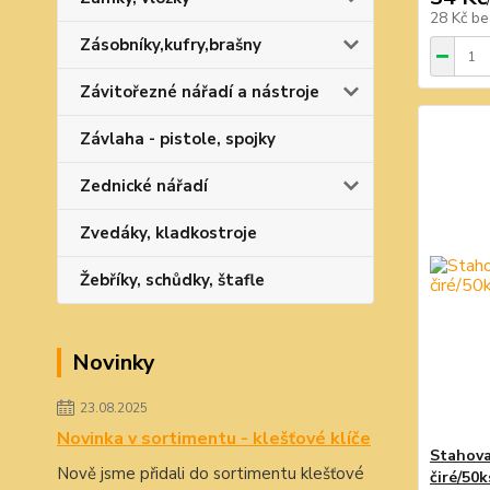
28 Kč
be
Zásobníky,kufry,brašny
Závitořezné nářadí a nástroje
Závlaha - pistole, spojky
Zednické nářadí
Zvedáky, kladkostroje
Žebříky, schůdky, štafle
Novinky
23.08.2025
Novinka v sortimentu - klešťové klíče
Stahova
Nově jsme přidali do sortimentu klešťové
čiré/50