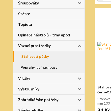
Šroubováky
Štětce
Topidla
Upínače nástrojů - trny apod
Vázací prostředky
Stahovací pásky
Popruhy, upínací pásy
Vrtáky
Stahova
Výstružníky
černé/1
Stahovac
Zahrádkářské potřeby
mm 100 
34 Kč
Zámky, vložky