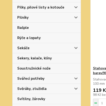
Pilky, pilové listy a kotouče
Pilníky
Rašple
Rýče a lopaty
Sekáče
Sekery, kalače, klíny
Soustružnické nože
Stahova
barev/9
Svářecí potřeby
Stahovac
100 mm 
Svěráky, ztužidla
119 K
98 Kč
be
Svítilny, žárovky