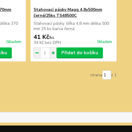
370mm
Stahovací pásky Magg 4,8x500mm
černé/25ks TS48500C
 délka 370
Stahovací pásky. šířka 4,8 mm délka 500
mm 25 ks barva černá
41 Kč
/
ks
Skladem
Skladem
34 Kč
bez DPH
šíku
Přidat do košíku
strana
z 1