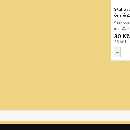
Stahova
černé/2
Stahovac
mm 25 k
30 Kč
25 Kč
be