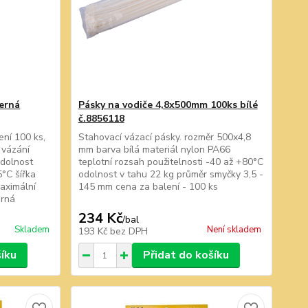
černá
Pásky na vodiče 4,8x500mm 100ks bílé
č.8856118
ení 100 ks,
Stahovací vázací pásky. rozměr 500x4,8
 vázání
mm barva bílá materiál nylon PA66
odolnost
teplotní rozsah použitelnosti -40 až +80°C
°C šířka
odolnost v tahu 22 kg průměr smyčky 3,5 -
aximální
145 mm cena za balení - 100 ks
erná
234 Kč
/
bal
Skladem
Není skladem
193 Kč
bez DPH
šíku
Přidat do košíku