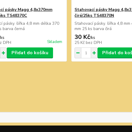
cí pásky Magg 4,8x370mm
Stahovací pásky Magg 4,8x
5ks TS48370C
čiré/25ks TS48370N
í pásky. šířka 4,8 mm délka 370
Stahovací pásky. šířka 4,8 mm
s barva černá
mm 25 ks barva čirá
30 Kč
/
ks
/
ks
Skladem
z DPH
25 Kč
bez DPH
Přidat do košíku
Přidat do ko