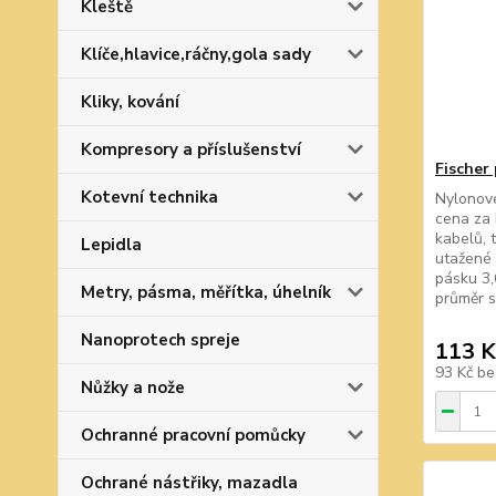
Kleště
Klíče,hlavice,ráčny,gola sady
Kliky, kování
Kompresory a příslušenství
Fischer
Kotevní technika
Nylonové
cena za 
kabelů, 
Lepidla
utažené 
pásku 3
Metry, pásma, měřítka, úhelník
průměr s
Nanoprotech spreje
113 K
93 Kč
be
Nůžky a nože
Ochranné pracovní pomůcky
Ochrané nástřiky, mazadla