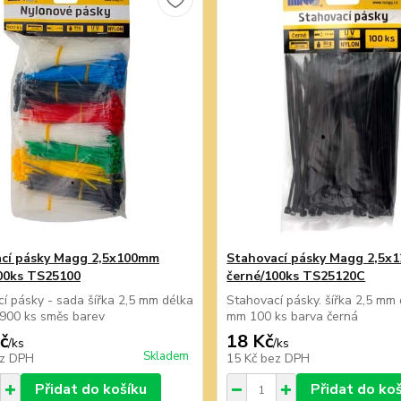
cí pásky Magg 2,5x100mm
Stahovací pásky Magg 2,5x
00ks TS25100
černé/100ks TS25120C
í pásky - sada šířka 2,5 mm délka
Stahovací pásky. šířka 2,5 mm
900 ks směs barev
mm 100 ks barva černá
č
18 Kč
/
ks
/
ks
Skladem
z DPH
15 Kč
bez DPH
Přidat do košíku
Přidat do ko