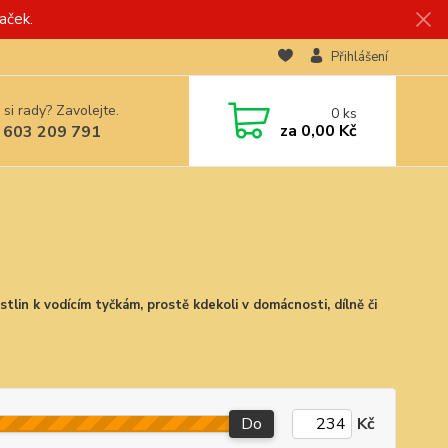
aček.
Přihlášení
 si rady? Zavolejte.
0
ks
za
0,00 Kč
 603 209 791
stlin k vodícím tyčkám, prostě kdekoli v domácnosti, dílně či
Do
Kč