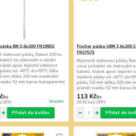
 páska BN 3,6x200 FR19802
Fischer páska UBN 3,6x200 
FR37573
 stahovací pásky. Balení 100 ks,
balení. ke stahování a vázání
Nylonové stahovací pásky. Bal
trubek apod. teplotní odolnost
cena za balení. ke stahování a
pásky od -40°C do+85°C šířka
kabelů, trubek apod. teplotní 
,6 mm délka 200 mm maximální
utažené pásky od -40°C do+85
vazku 52 mm barva transparentní
pásku 3,6 mm délka 200 mm m
průměr svazku 52 mm barva č
č
113 Kč
/
ks
/
ks
Skladem
z DPH
93 Kč
bez DPH
Přidat do košíku
Přidat do ko