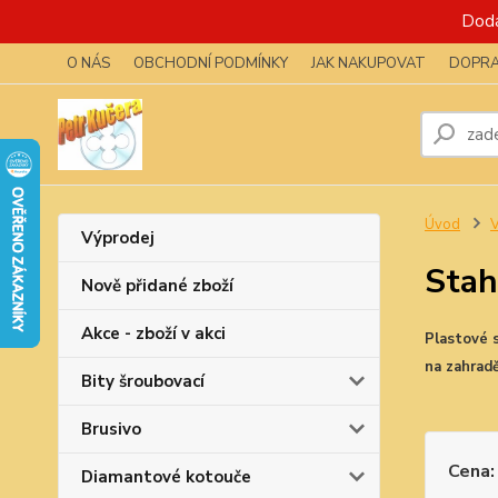
Dodá
O NÁS
OBCHODNÍ PODMÍNKY
JAK NAKUPOVAT
DOPRA
Úvod
V
Výprodej
Stah
Nově přidané zboží
Akce - zboží v akci
Plastové s
na zahradě
Bity šroubovací
Brusivo
Cena:
Diamantové kotouče