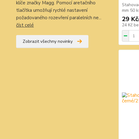
klíče značky Magg. Pomocí aretačního
Stahovac
tlačítka umožňují rychlé nastavení
mm 50 ks
požadovaného rozevření paralelních ne...
29 Kč
číst celé
24 Kč
be
Zobrazit všechny novinky