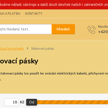
váme nářadí, nástroje a další zboží desítek našich i zahraničních zn
VA A PLATBA
KONTAKTY
Nevíte
Hledat
+420
ázací prostředky
Stahovací pásky
ovací pásky
tahovací pásky lze použít ke svázání elektrických kabelů, přichycení ro
.
Kč
Od