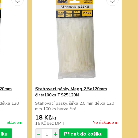
120mm
Stahovací pásky Magg 2,5x120mm
čiré/100ks TS25120N
 délka 120
Stahovací pásky. šířka 2,5 mm délka 120
mm 100 ks barva čirá
18 Kč
/
ks
Skladem
Není skladem
15 Kč
bez DPH
šíku
Přidat do košíku