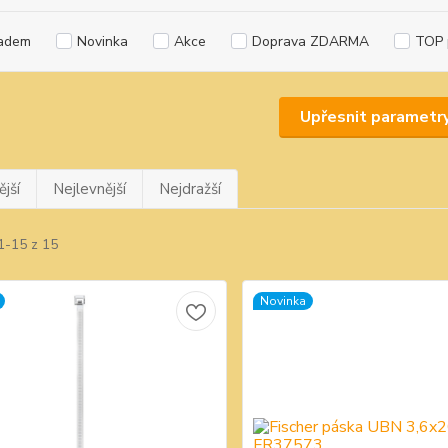
adem
Novinka
Akce
Doprava ZDARMA
TOP 
Upřesnit parametr
jší
Nejlevnější
Nejdražší
1-15 z 15
Novinka