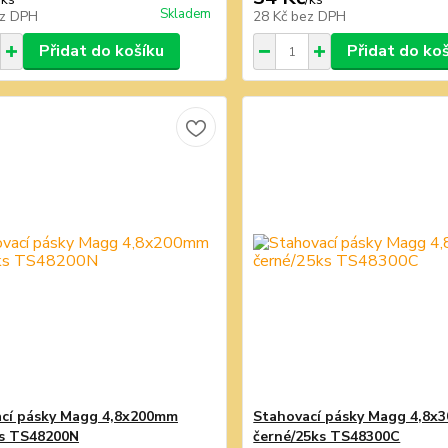
Skladem
z DPH
28 Kč
bez DPH
Přidat do košíku
Přidat do ko
cí pásky Magg 4,8x200mm
Stahovací pásky Magg 4,8x
ks TS48200N
černé/25ks TS48300C