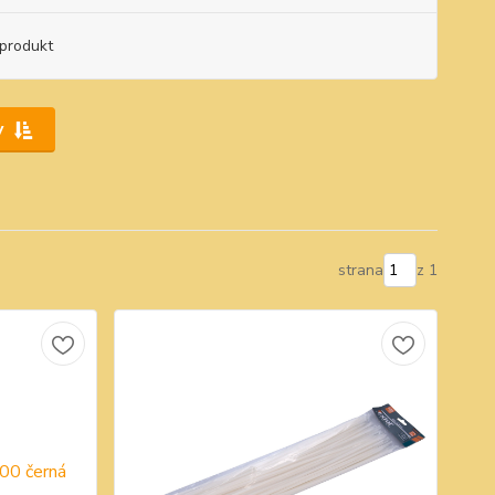
produkt
y
strana
z 1