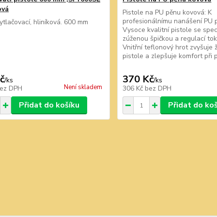
ová
Pistole na PU pěnu kovová: K
profesionálnímu nanášení PU 
vytlačovací, hliníková. 600 mm
Vysoce kvalitní pistole se spec
zúženou špičkou a regulací tok
Vnitřní teflonový hrot zvyšuje 
pistole a zlepšuje komfort při p
č
370 Kč
/
ks
/
ks
Není skladem
ez DPH
306 Kč
bez DPH
Přidat do košíku
Přidat do ko