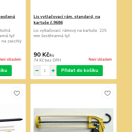
zesílená
Lis vytlačovací rám. standard, na
kartuše č.9686
otočná
Lis vytlačovací, rámový na kartuše. 225
nná tyč
mm šestihranná tyč
n na zaschlý
90 Kč
/
ks
ení skladem
Není skladem
74 Kč
bez DPH
šíku
Přidat do košíku