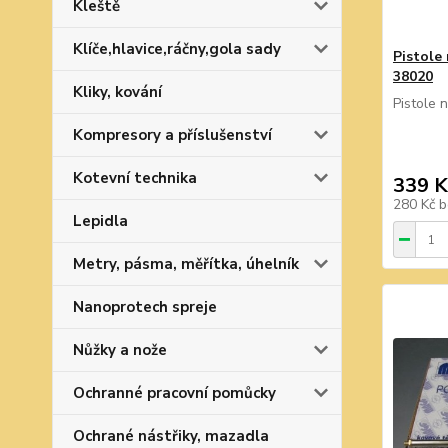
Kleště
Klíče,hlavice,ráčny,gola sady
Pistole
38020
Kliky, kování
Pistole 
Kompresory a příslušenství
Kotevní technika
339 K
280 Kč
b
Lepidla
Metry, pásma, měřítka, úhelník
Nanoprotech spreje
Nůžky a nože
Ochranné pracovní pomůcky
Ochrané nástřiky, mazadla