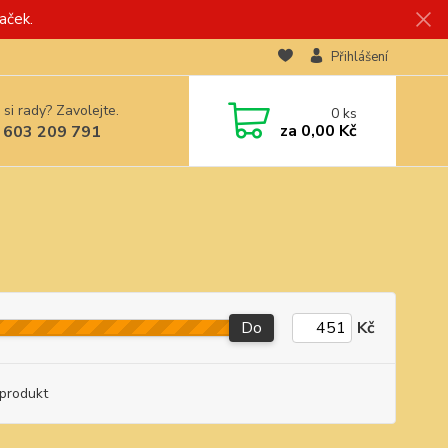
aček.
Přihlášení
 si rady? Zavolejte.
0
ks
za
0,00 Kč
 603 209 791
Do
Kč
produkt