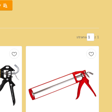
y
strana
z 1