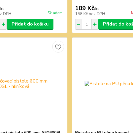
189 Kč
/
ks
/
ks
Skladem
N
z DPH
156 Kč
bez DPH
Přidat do košíku
Přidat do ko
vací pistole 600 mm ,SFY600SL
Pistole na PU pěnu kovová