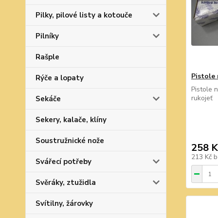
Pilky, pilové listy a kotouče
Pilníky
Rašple
Pistole
Rýče a lopaty
Pistole 
rukojeť
Sekáče
Sekery, kalače, klíny
Soustružnické nože
258 K
213 Kč
b
Svářecí potřeby
Svěráky, ztužidla
Svítilny, žárovky