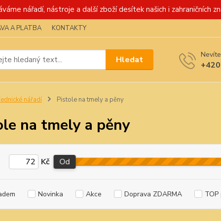
váme nářadí, nástroje a další zboží desítek našich i zahraničních zn
VA A PLATBA
KONTAKTY
Nevíte
Hledat
+420
ednické nářadí
Pistole na tmely a pěny
ole na tmely a pěny
Kč
Od
adem
Novinka
Akce
Doprava ZDARMA
TOP 