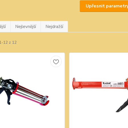
Upřesnit parametr
jší
Nejlevnější
Nejdražší
1-12 z 12