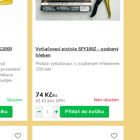
PG2000
Vytlačovací pistole SFY100Z - ozubený
hřeben
ová
Pistole vytlačovací, s ozubeným hřebenem.
í provedení
230 mm
plikace
ovitým
74 Kč
/
ks
Skladem
Není skladem
61 Kč
bez DPH
šíku
Přidat do košíku