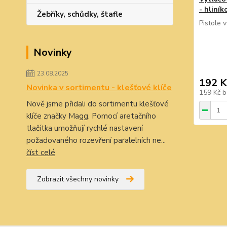
- hliník
Žebříky, schůdky, štafle
Pistole 
Novinky
23.08.2025
192 K
Novinka v sortimentu - klešťové klíče
159 Kč
b
Nově jsme přidali do sortimentu klešťové
klíče značky Magg. Pomocí aretačního
tlačítka umožňují rychlé nastavení
požadovaného rozevření paralelních ne...
číst celé
Zobrazit všechny novinky