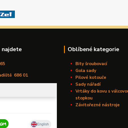
 najdete
Oblíbené kategorie
165
Bity šroubovací
Gola sady
adiště
686 01
Pilové kotouče
Sady nářadí
Vrtáky do kovu s válcovo
stopkou
Závitořezné nástroje