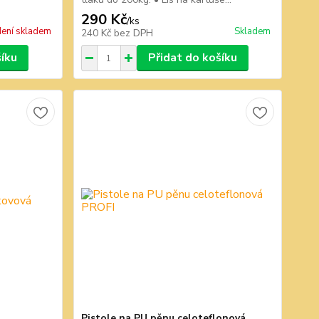
290 Kč
/
ks
ení skladem
Skladem
240 Kč
bez DPH
šíku
Přidat do košíku
Pistole na PU pěnu celoteflonová