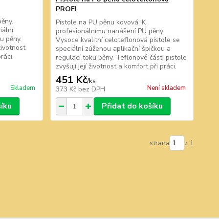
PROFI
pěny.
Pistole na PU pěnu kovová: K
iální
profesionálnímu nanášení PU pěny.
u pěny.
Vysoce kvalitní celoteflonová pistole se
životnost
speciální zúženou aplikační špičkou a
ráci.
regulací toku pěny. Teflonové části pistole
zvyšují její životnost a komfort při práci.
451 Kč
/
ks
Skladem
Není skladem
373 Kč
bez DPH
šíku
Přidat do košíku
strana
z 1