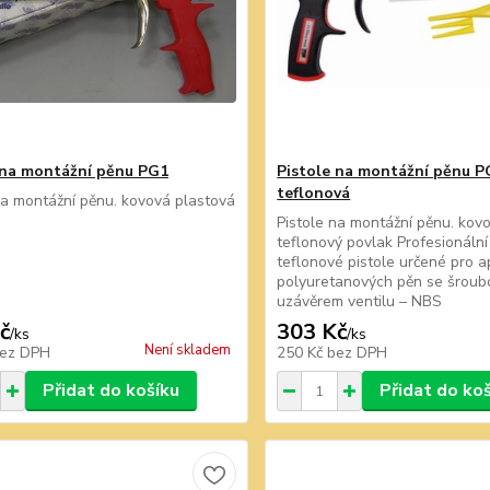
 na montážní pěnu PG1
Pistole na montážní pěnu 
teflonová
na montážní pěnu. kovová plastová
Pistole na montážní pěnu. kov
teflonový povlak Profesionáln
teflonové pistole určené pro a
polyuretanových pěn se šroub
uzávěrem ventilu – NBS
č
303 Kč
/
ks
/
ks
Není skladem
ez DPH
250 Kč
bez DPH
Přidat do košíku
Přidat do ko