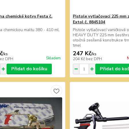
 na chemické kotvy Festa č.
Pistole vytlačovací 225 mm 
Extol č. 8845104
na chemickou maltu 380 - 410 ml.
Pistole vytlačovací vaničková 
HEAVY DUTY 225 mm šestihra
otočná zesílená konstrukce tr
tmel
č
247 Kč
/
ks
/
ks
Skladem
N
ez DPH
204 Kč
bez DPH
Přidat do košíku
Přidat do ko