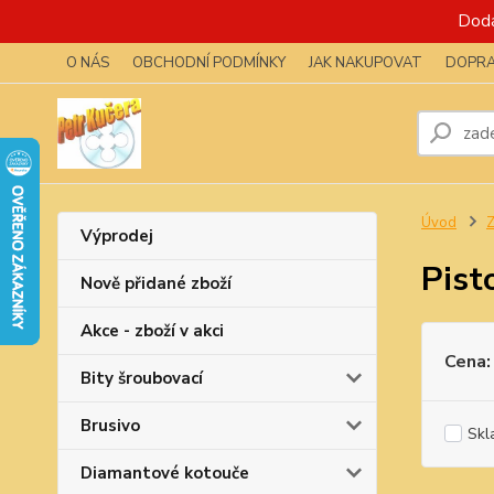
Dodá
O NÁS
OBCHODNÍ PODMÍNKY
JAK NAKUPOVAT
DOPRA
Úvod
Z
Výprodej
Pist
Nově přidané zboží
Akce - zboží v akci
Cena:
Bity šroubovací
Brusivo
Skl
Diamantové kotouče