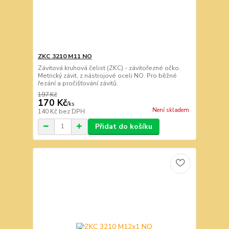
ZKC 3210 M11 NO
Závitová kruhová čelist (ZKC) - závitořezné očko.
Metrický závit, z nástrojové oceli NO. Pro běžné
řezání a pročišťování závitů.
197 Kč
170 Kč
/
ks
Není skladem
140 Kč
bez DPH
Přidat do košíku