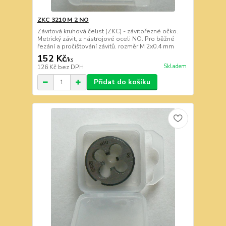
ZKC 3210 M 2 NO
Závitová kruhová čelist (ZKC) - závitořezné očko.
Metrický závit, z nástrojové oceli NO. Pro běžné
řezání a pročišťování závitů. rozměr M 2x0,4 mm
152 Kč
/
ks
Skladem
126 Kč
bez DPH
Přidat do košíku