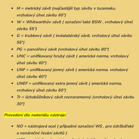
M = metrický závit (nejčastější typ závitu v tuzemsku,
vrcholový úhel závitu 60°)
W = Whitworthův závit ( označení také BSW , vrcholový úhel
závitu 55°)
G = trubkový závit ( instalatérský závit, vrcholový úhel závitu
55°)
PG = pancéřový závit (vrcholový úhel závitu 80°)
UNC = unifikovaný hrubý závit ( americká norma, vrcholový
úhel závitu 60°)
UNF = unifikovaný jemný závit ( americká norma, vrcholový
úhel závitu 60°)
UNEF = unifikovaný extra jemný závit ( americká norma,
vrcholový úhel závitu 60°)
Tr = lichoběžníkový závit rovnoramenný (vrcholový úhel závitu
30°)
Provedení dle materiálu nástroje:
NO = nástrojová ocel ( případné označení WS , pro údržbářské
a nenáročné řezání závitů )