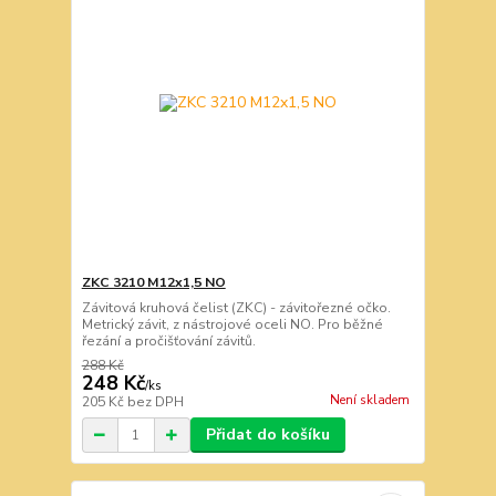
ZKC 3210 M12x1,5 NO
Závitová kruhová čelist (ZKC) - závitořezné očko.
Metrický závit, z nástrojové oceli NO. Pro běžné
řezání a pročišťování závitů.
288 Kč
248 Kč
/
ks
Není skladem
205 Kč
bez DPH
Přidat do košíku