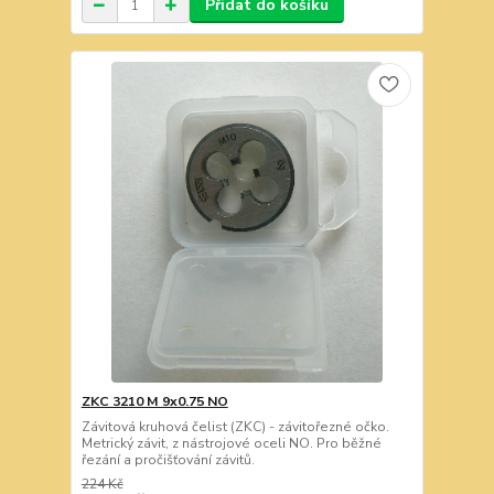
Přidat do košíku
ZKC 3210 M 9x0.75 NO
Závitová kruhová čelist (ZKC) - závitořezné očko.
Metrický závit, z nástrojové oceli NO. Pro běžné
řezání a pročišťování závitů.
224 Kč