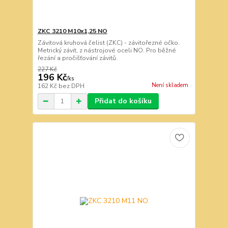
ZKC 3210 M10x1,25 NO
Závitová kruhová čelist (ZKC) - závitořezné očko.
Metrický závit, z nástrojové oceli NO. Pro běžné
řezání a pročišťování závitů.
227 Kč
196 Kč
/
ks
Není skladem
162 Kč
bez DPH
Přidat do košíku