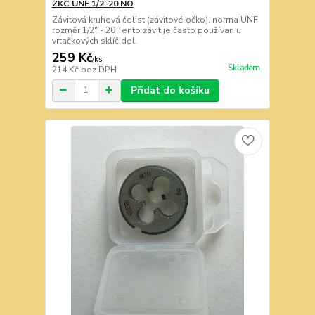
ZKC UNF 1/2-20 NO
Závitová kruhová čelist (závitové očko). norma UNF
rozměr 1/2" - 20 Tento závit je často používan u
vrtačkových sklíčidel.
259 Kč
/
ks
Skladem
214 Kč
bez DPH
Přidat do košíku