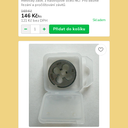
Metrický závit, z nástrojové oceli NO. Pro běžné
řezání a pročišťování závitů.
169 Kč
146 Kč
/
ks
Skladem
121 Kč
bez DPH
Přidat do košíku