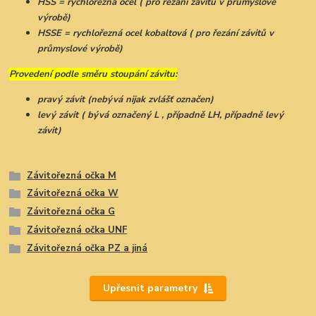
HSS = rychlořezná ocel ( pro řezání závitů v průmyslové
výrobě)
HSSE = rychlořezná ocel kobaltová ( pro řezání závitů v
průmyslové výrobě)
Provedení podle směru stoupání závitu:
pravý závit (nebývá nijak zvlášť označen)
levý závit ( bývá označený L , případně LH, případně levý
závit)
Závitořezná očka M
Závitořezná očka W
Závitořezná očka G
Závitořezná očka UNF
Závitořezná očka PZ a jiná
Upřesnit parametry