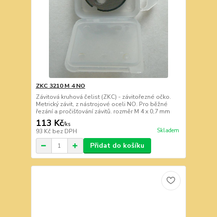
ZKC 3210 M 4 NO
Závitová kruhová čelist (ZKC) - závitořezné očko.
Metrický závit, z nástrojové oceli NO. Pro běžné
řezání a pročišťování závitů. rozměr M 4 x 0,7 mm
113 Kč
/
ks
Skladem
93 Kč
bez DPH
Přidat do košíku