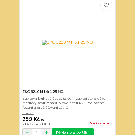
ZKC 3210 M14x1,25 NO
Závitová kruhová čelist (ZKC) - závitořezné očko.
Metrický závit, z nástrojové oceli NO. Pro běžné
řezání a pročišťování závitů.
301 Kč
259 Kč
/
ks
Není skladem
214 Kč
bez DPH
Přidat do košíku