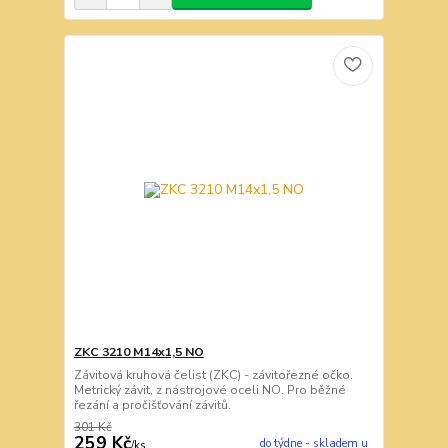
ZKC 3210 M14x1,5 NO
Závitová kruhová čelist (ZKC) - závitořezné očko.
Metrický závit, z nástrojové oceli NO. Pro běžné
řezání a pročišťování závitů.
301 Kč
259 Kč
do týdne - skladem u
/
ks