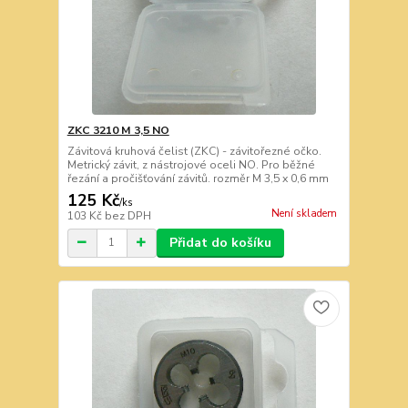
ZKC 3210 M 3,5 NO
Závitová kruhová čelist (ZKC) - závitořezné očko.
Metrický závit, z nástrojové oceli NO. Pro běžné
řezání a pročišťování závitů. rozměr M 3,5 x 0,6 mm
125 Kč
/
ks
Není skladem
103 Kč
bez DPH
Přidat do košíku