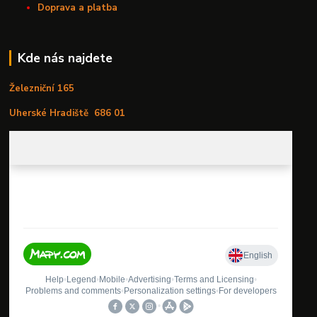
Doprava a platba
Kde nás najdete
Železniční 165
Uherské Hradiště
686 01