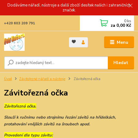
Dodáváme nářadí, nástroje a další zboží desítek našich i zahraničních
značek.
0
ks
+420 603 209 791
za
0,00 Kč
Menu
Hledat
Úvod
Závitořezné nářadí a nástroje
Závitořezná očka
Závitořezná očka
Závitořezná očka.
Slouží k ručnímu nebo strojnímu řezání závitů na hřídelkách,
protahování vnějších závitů na šroubech apod.
Provedení dle typu závitu: