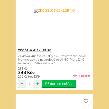
ZKC 3210 M12x1,25 NO
Závitová kruhová čelist (ZKC) - závitořezné očko.
Metrický závit, z nástrojové oceli NO. Pro běžné
řezání a pročišťování závitů.
288 Kč
248 Kč
/
ks
Není skladem
205 Kč
bez DPH
Přidat do košíku