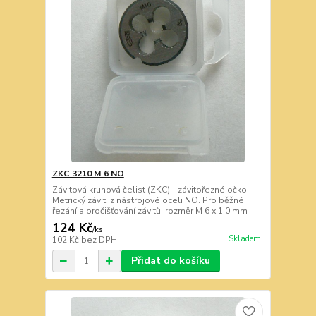
ZKC 3210 M 6 NO
Závitová kruhová čelist (ZKC) - závitořezné očko.
Metrický závit, z nástrojové oceli NO. Pro běžné
řezání a pročišťování závitů. rozměr M 6 x 1,0 mm
124 Kč
/
ks
Skladem
102 Kč
bez DPH
Přidat do košíku