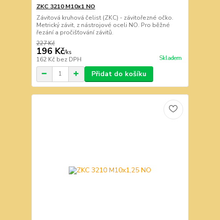
ZKC 3210 M10x1 NO
Závitová kruhová čelist (ZKC) - závitořezné očko.
Metrický závit, z nástrojové oceli NO. Pro běžné
řezání a pročišťování závitů.
227 Kč
196 Kč
/
ks
Skladem
162 Kč
bez DPH
Přidat do košíku