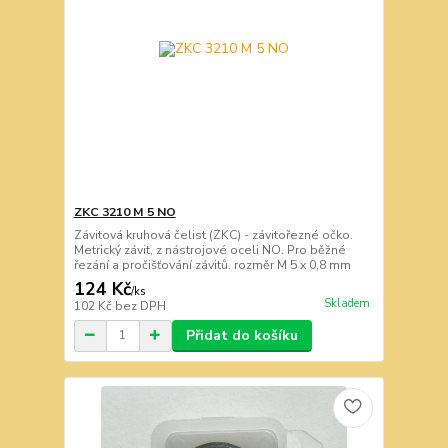
ZKC 3210 M 5 NO
Závitová kruhová čelist (ZKC) - závitořezné očko.
Metrický závit, z nástrojové oceli NO. Pro běžné
řezání a pročišťování závitů. rozměr M 5 x 0,8 mm
124 Kč
/
ks
Skladem
102 Kč
bez DPH
Přidat do košíku