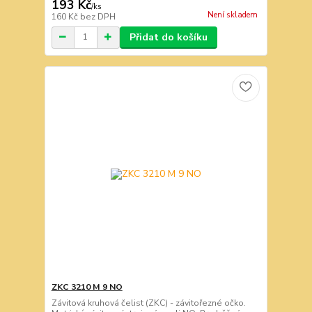
193 Kč
/
ks
Není skladem
160 Kč
bez DPH
Přidat do košíku
ZKC 3210 M 9 NO
Závitová kruhová čelist (ZKC) - závitořezné očko.