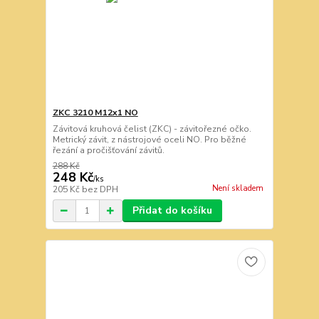
ZKC 3210 M12x1 NO
Závitová kruhová čelist (ZKC) - závitořezné očko.
Metrický závit, z nástrojové oceli NO. Pro běžné
řezání a pročišťování závitů.
288 Kč
248 Kč
/
ks
Není skladem
205 Kč
bez DPH
Přidat do košíku