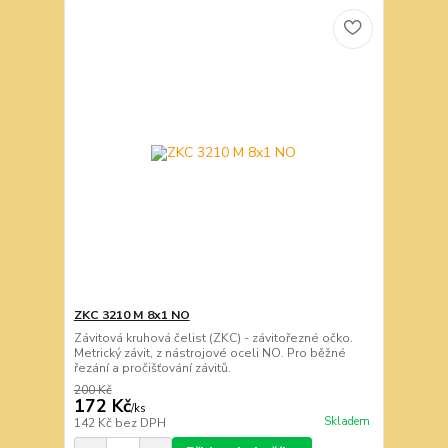
ZKC 3210 M 8x1 NO
Závitová kruhová čelist (ZKC) - závitořezné očko.
Metrický závit, z nástrojové oceli NO. Pro běžné
řezání a pročišťování závitů.
200 Kč
172 Kč
/
ks
Skladem
142 Kč
bez DPH