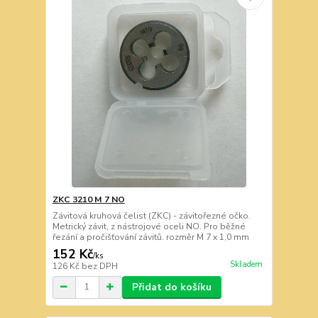
ZKC 3210 M 7 NO
Závitová kruhová čelist (ZKC) - závitořezné očko.
Metrický závit, z nástrojové oceli NO. Pro běžné
řezání a pročišťování závitů. rozměr M 7 x 1,0 mm
152 Kč
/
ks
Skladem
126 Kč
bez DPH
Přidat do košíku