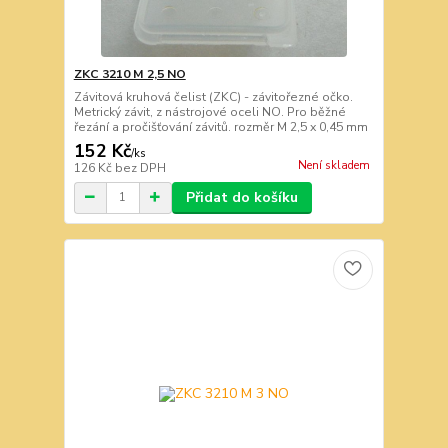
ZKC 3210 M 2,5 NO
Závitová kruhová čelist (ZKC) - závitořezné očko.
Metrický závit, z nástrojové oceli NO. Pro běžné
řezání a pročišťování závitů. rozměr M 2,5 x 0,45 mm
152 Kč
/
ks
Není skladem
126 Kč
bez DPH
Přidat do košíku