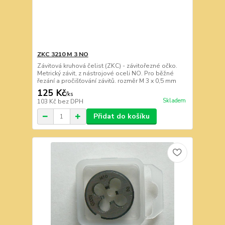
ZKC 3210 M 3 NO
Závitová kruhová čelist (ZKC) - závitořezné očko.
Metrický závit, z nástrojové oceli NO. Pro běžné
řezání a pročišťování závitů. rozměr M 3 x 0,5 mm
125 Kč
/
ks
Skladem
103 Kč
bez DPH
Přidat do košíku