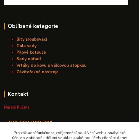
Oblíbené kategorie
Bity šroubovací
Gola sady
Pilové kotouče
Sady nářadí
Vrtáky do kovu s válcovou stopkou
Závitořezné nástroje
Kontakt
Nářadí Kučera
+420 603 209 791
Pro základní funkčnost, zpříjemnění používání webu, analytické
info@naradikucera.cz
účely a v případě udělení souhlasu také pro účely cílení reklamy