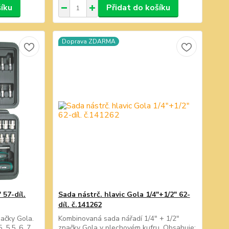
šíku
Přidat do košíku
Doprava ZDARMA
 57-díl.
Sada nástrč. hlavic Gola 1/4"+1/2" 62-
díl. č.141262
načky Gola.
Kombinovaná sada nářadí 1/4" + 1/2"
, 5,5, 6, 7,
značky Gola v plechovém kufru. Obsahuje: