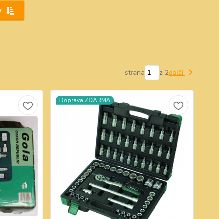
y
strana
z 2
další
Doprava ZDARMA