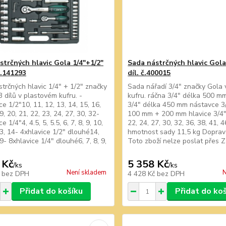
strčných hlavic Gola 1/4"+1/2"
Sada nástrčných hlavic Gola
č.141293
díl. č.400015
trčných hlavic 1/4" + 1/2" značky
Sada nářadí 3/4" značky Gola
3 dílů v plastovém kufru. -
kufru. ráčna 3/4" délka 500 mm
e 1/2"10, 11, 12, 13, 14, 15, 16,
3/4" délka 450 mm nástavce 3
9, 20, 21, 22, 23, 24, 27, 30, 32-
100 mm + 200 mm hlavice 3/4" 
e 1/4"4, 4.5, 5, 5.5, 6, 7, 8, 9, 10,
22, 24, 27, 30, 32, 36, 38, 41, 
13, 14- 4xhlavice 1/2" dlouhé14,
hmotnost sady 11,5 kg Doprav
9- 8xhlavice 1/4" dlouhé6, 7, 8, 9,
Toto zboží nelze poslat přes 
 Kč
5 358 Kč
/
ks
/
ks
Není skladem
N
č
bez DPH
4 428 Kč
bez DPH
Přidat do košíku
Přidat do ko