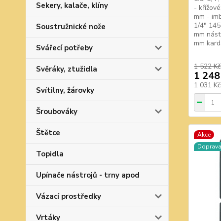
Sekery, kalače, klíny
- křížové
mm - imb
1/4" 145
Soustružnické nože
mm násta
mm karda
Svářecí potřeby
1 522 Kč
Svěráky, ztužidla
1 248
1 031 K
Svítilny, žárovky
Šroubováky
Štětce
Akce
Doprav
Topidla
Upínače nástrojů - trny apod
Vázací prostředky
Vrtáky