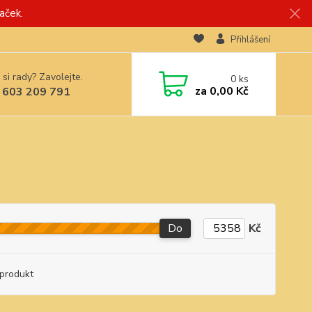
aček.
Přihlášení
 si rady? Zavolejte.
0
ks
za
0,00 Kč
 603 209 791
Do
Kč
produkt