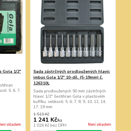
s Gola 1/2"
Sada zástrčných prodloužených hlavic
imbus Gola 1/2" 10-díl. (5-19mm) č.
126310L
stihran
ti: 5, 6, 7,
Sada prodloužených 90 mm zástrčných
hlavic 1/2" šestihran Gola v plastovém
kufříku. velikosti: 5, 6, 7, 8, 9, 10, 12, 14,
17, 19 mm
1 513 Kč
1 241 Kč
/
ks
ení skladem
Není skladem
1 026 Kč
bez DPH