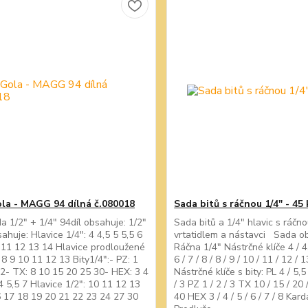
la - MAGG 94 dílná č.080018
Sada bitů s ráčnou 1/4" - 45 
a 1/2" + 1/4" 94díl obsahuje: 1/2"
Sada bitů a 1/4" hlavic s ráčno
ahuje: Hlavice 1/4": 4 4,5 5 5,5 6
vrtatidlem a nástavci Sada o
 11 12 13 14 Hlavice prodloužené
Ráčna 1/4" Nástrčné klíče 4 / 4,5
 8 9 10 11 12 13 Bity1/4":- PZ: 1
6 / 7 / 8 / 8 / 9 / 10 / 11 / 12 / 
 2- TX: 8 10 15 20 25 30- HEX: 3 4
Nástrčné klíče s bity: PL 4 / 5,5
 4 5,5 7 Hlavice 1/2": 10 11 12 13
/ 3 PZ 1 / 2 / 3 TX 10 / 15 / 20 
 17 18 19 20 21 22 23 24 27 30
40 HEX 3 / 4 / 5 / 6 / 7 / 8 Kar