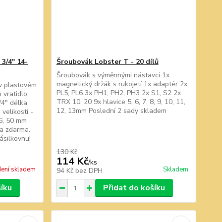
 3/4" 14-
Šroubovák Lobster T - 20 dílů
Šroubovák s výměnnými nástavci 1x
magnetický držák s rukojetí 1x adaptér 2x
 v plastovém
PL5, PL6 3x PH1, PH2, PH3 2x S1, S2 2x
 vratidlo
TRX 10, 20 9x hlavice 5, 6, 7, 8, 9, 10, 11,
/4" délka
12, 13mm Poslední 2 sady skladem
velikosti -
46, 50 mm
a zdarma.
Zásilkovnu!
130 Kč
114 Kč
/
ks
ení skladem
Skladem
94 Kč
bez DPH
šíku
Přidat do košíku