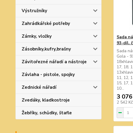
Výstružníky
Zahrádkářské potřeby
Zámky, vložky
Sada ná
93-díl. 
Zásobníky,kufry,brašny
Sada nás
Gola - 9
Závitořezné nářadí a nástroje
18xhlavic
17, 18, 1
13xhlavic
Závlaha - pistole, spojky
11, 12, 
15, 17, 1
Zednické nářadí
10...
3 076
Zvedáky, kladkostroje
2 542 K
Žebříky, schůdky, štafle