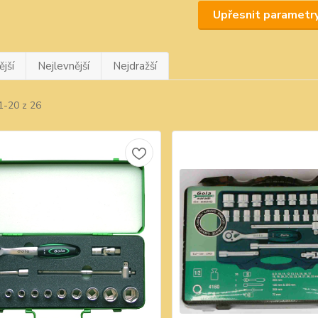
Upřesnit parametr
jší
Nejlevnější
Nejdražší
1-20 z 26