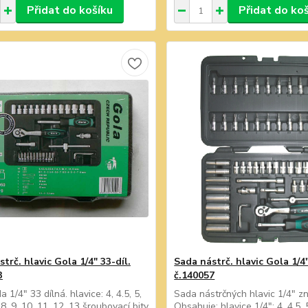
Přidat do košíku
Přidat do ko
trč. hlavic Gola 1/4" 33-díl.
Sada nástrč. hlavic Gola 1/4"
3
č.140057
 1/4" 33 dílná. hlavice: 4, 4.5, 5,
Sada nástrčných hlavic 1/4" z
, 8, 9, 10, 11, 12, 13 šroubovací bity
Obsahuje: hlavice 1/4": 4, 4,5, 5