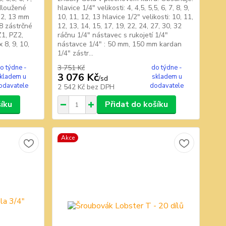
odloužené
hlavice 1/4" velikosti: 4, 4,5, 5,5, 6, 7, 8, 9,
 12, 13 mm
10, 11, 12, 13 hlavice 1/2" velikosti: 10, 11,
E8 zástrčné
12, 13, 14, 15, 17, 19, 22, 24, 27, 30, 32
Z1, PZ2,
ráčnu 1/4" nástavec s rukojetí 1/4"
 8, 9, 10,
nástavce 1/4" : 50 mm, 150 mm kardan
1/4" zástr...
o týdne -
3 751 Kč
do týdne -
3 076 Kč
kladem u
skladem u
/
sd
odavatele
dodavatele
2 542 Kč
bez DPH
šíku
Přidat do košíku
Akce