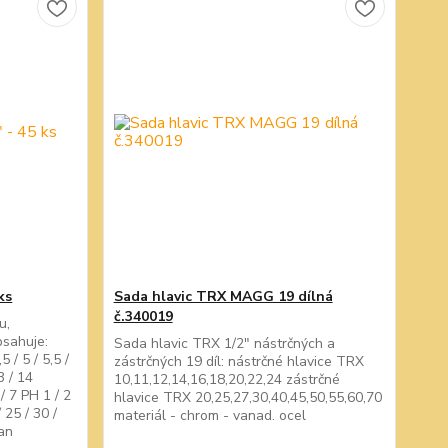
ks
Sada hlavic TRX MAGG 19 dílná
č.340019
u,
bsahuje:
Sada hlavic TRX 1/2" nástrčných a
 / 5 / 5,5 /
zástrčných 19 díl: nástrčné hlavice TRX
13 / 14
10,11,12,14,16,18,20,22,24 zástrčné
 / 7 PH 1 / 2
hlavice TRX 20,25,27,30,40,45,50,55,60,70
/ 25 / 30 /
materiál - chrom - vanad. ocel
dan