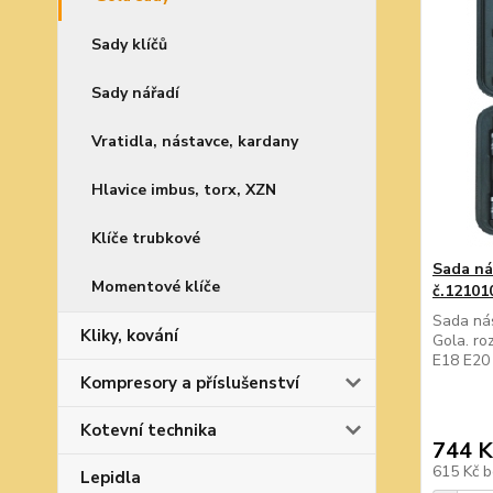
Sady klíčů
Sady nářadí
Vratidla, nástavce, kardany
Hlavice imbus, torx, XZN
Klíče trubkové
Sada ná
Momentové klíče
č.12101
Sada nás
Kliky, kování
Gola. ro
E18 E20 
Kompresory a příslušenství
Kotevní technika
744 K
615 Kč
b
Lepidla