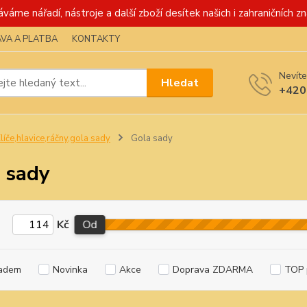
váme nářadí, nástroje a další zboží desítek našich i zahraničních zn
VA A PLATBA
KONTAKTY
Nevíte
Hledat
+420
líče,hlavice,ráčny,gola sady
Gola sady
 sady
Kč
Od
adem
Novinka
Akce
Doprava ZDARMA
TOP 