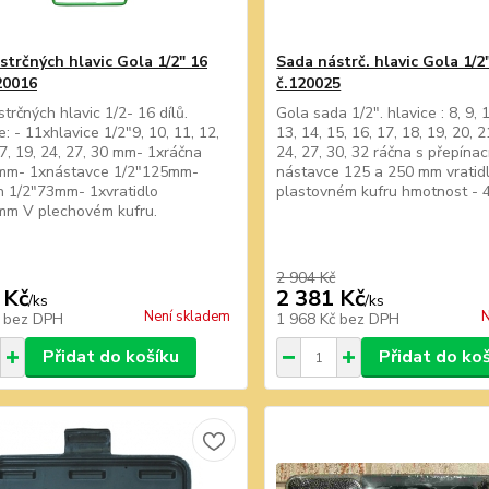
strčných hlavic Gola 1/2" 16
Sada nástrč. hlavic Gola 1/2"
20016
č.120025
trčných hlavic 1/2- 16 dílů.
Gola sada 1/2". hlavice : 8, 9, 1
: - 11xhlavice 1/2"9, 10, 11, 12,
13, 14, 15, 16, 17, 18, 19, 20, 2
17, 19, 24, 27, 30 mm- 1xráčna
24, 27, 30, 32 ráčna s přepína
mm- 1xnástavce 1/2"125mm-
nástavce 125 a 250 mm vratid
n 1/2"73mm- 1xvratidlo
plastovném kufru hmotnost - 
mm V plechovém kufru.
2 904 Kč
 Kč
2 381 Kč
/
ks
/
ks
Není skladem
N
č
bez DPH
1 968 Kč
bez DPH
Přidat do košíku
Přidat do ko