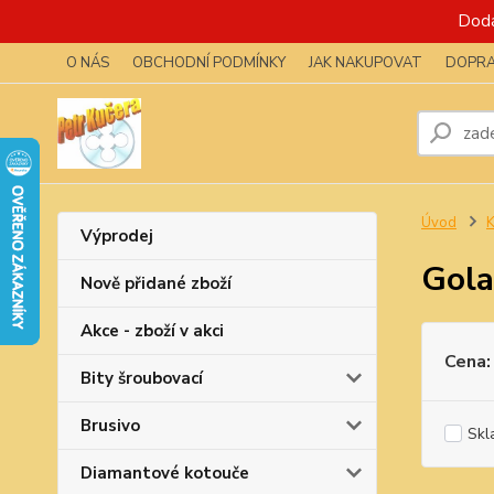
Dodá
O NÁS
OBCHODNÍ PODMÍNKY
JAK NAKUPOVAT
DOPRA
Úvod
K
Výprodej
Gola
Nově přidané zboží
Akce - zboží v akci
Cena:
Bity šroubovací
Brusivo
Skl
Diamantové kotouče