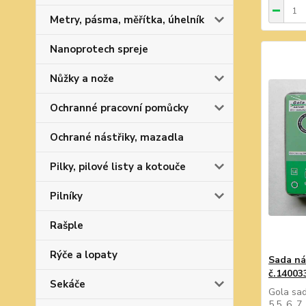
Metry, pásma, měřítka, úhelník
Nanoprotech spreje
Nůžky a nože
Ochranné pracovní pomůcky
Ochrané nástřiky, mazadla
Pilky, pilové listy a kotouče
Pilníky
Rašple
Rýče a lopaty
Sada nás
č.14003
Sekáče
Gola sada
5.5, 6, 7