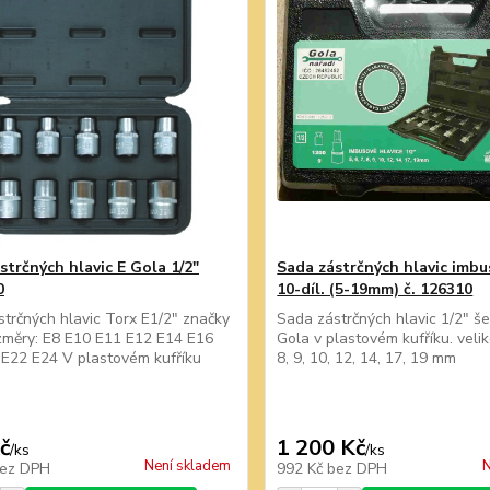
strčných hlavic E Gola 1/2"
Sada zástrčných hlavic imbu
0
10-díl. (5-19mm) č. 126310
trčných hlavic Torx E1/2" značky
Sada zástrčných hlavic 1/2" še
změry: E8 E10 E11 E12 E14 E16
Gola v plastovém kufříku. velikos
E22 E24 V plastovém kufříku
8, 9, 10, 12, 14, 17, 19 mm
č
1 200 Kč
/
ks
/
ks
Není skladem
N
ez DPH
992 Kč
bez DPH