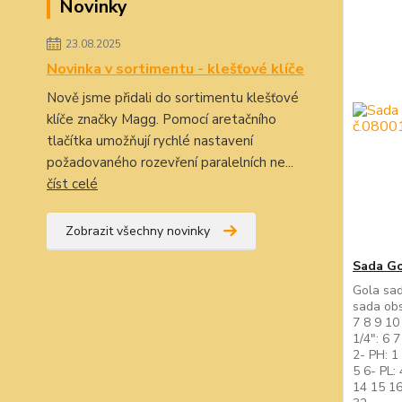
Novinky
23.08.2025
Novinka v sortimentu - klešťové klíče
Nově jsme přidali do sortimentu klešťové
klíče značky Magg. Pomocí aretačního
tlačítka umožňují rychlé nastavení
požadovaného rozevření paralelních ne...
číst celé
Zobrazit všechny novinky
Sada Go
Gola sad
sada obs
7 8 9 10
1/4": 6 7
2- PH: 1
5 6- PL:
14 15 16