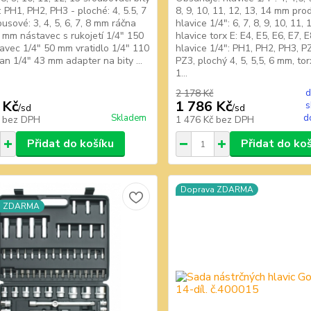
: PH1, PH2, PH3 - ploché: 4, 5.5, 7
8, 9, 10, 11, 12, 13, 14 mm pr
usové: 3, 4, 5, 6, 7, 8 mm ráčna
hlavice 1/4": 6, 7, 8, 9, 10, 11,
 mm nástavec s rukojetí 1/4" 150
hlavice torx E: E4, E5, E6, E7, 
vec 1/4" 50 mm vratidlo 1/4" 110
hlavice 1/4": PH1, PH2, PH3, P
n 1/4" 43 mm adapter na bity ...
PZ3, plochý 4, 5, 5,5, 6 mm, torx
1...
2 178 Kč
d
 Kč
1 786 Kč
s
/
sd
/
sd
Skladem
d
č
bez DPH
1 476 Kč
bez DPH
Přidat do košíku
Přidat do ko
Doprava ZDARMA
a ZDARMA