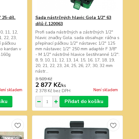
 25-díl.
Sada nástrčných hlavic Gola 1/2" 63
dílů č.120063
0, 11, 12,
Profi sada nástrčných a zástrčných 1/2"
1, 22, 23,
hlavic značky Gola. sada obsahuje: ráčna s
cí páčkou
přepínací páčkou 1/2" nástavec 1/2" 125
lo kardan v
mm nástavec 1/2" 250 mm adaptér F 3/8"
4160g
- M 1/2" nástrčné hlavice šestihranné 1/2":
8, 9, 10, 11, 12, 13, 14, 15, 16, 17, 18, 19,
20, 21, 22, 23, 24, 25, 26, 27, 30, 32 mm
nástr...
3 509 Kč
2 877 Kč
/
ks
ení skladem
Není skladem
2 378 Kč
bez DPH
šíku
Přidat do košíku