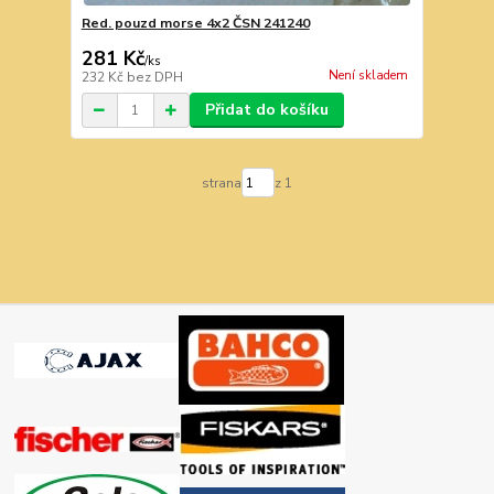
Red. pouzd morse 4x2 ČSN 241240
281 Kč
/
ks
Není skladem
232 Kč
bez DPH
Přidat do košíku
strana
z 1