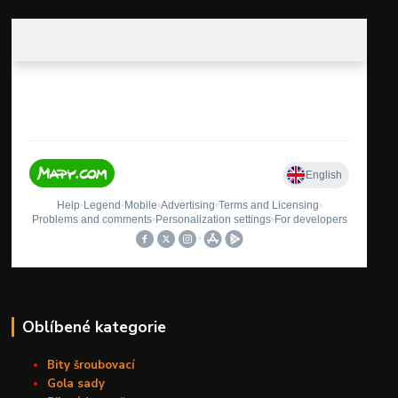
Oblíbené kategorie
Bity šroubovací
Gola sady