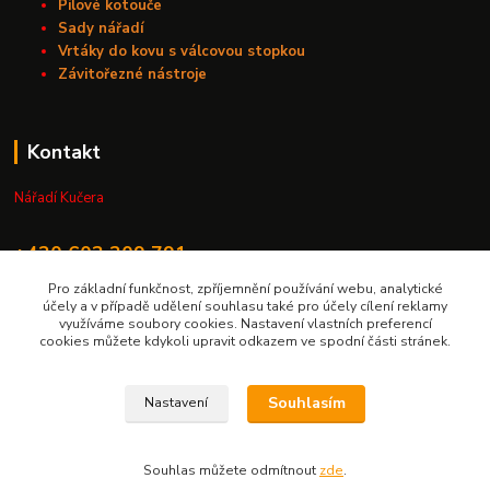
Pilové kotouče
Sady nářadí
Vrtáky do kovu s válcovou stopkou
Závitořezné nástroje
Kontakt
Nářadí Kučera
+420 603 209 791
Pro základní funkčnost, zpříjemnění používání webu, analytické
info@naradikucera.cz
účely a v případě udělení souhlasu také pro účely cílení reklamy
využíváme soubory cookies. Nastavení vlastních preferencí
cookies můžete kdykoli upravit odkazem ve spodní části stránek.
Souhlasím
Nastavení
Upravit sběr cookies.
Souhlas můžete odmítnout
zde
.
Vytvořeno na
Eshop-rychle.cz