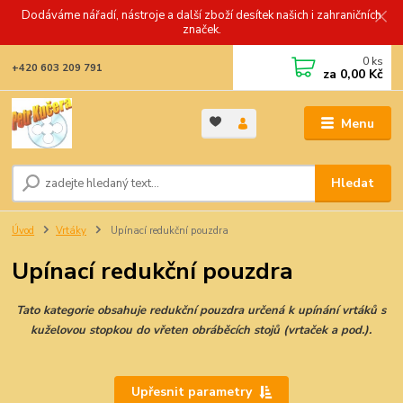
Dodáváme nářadí, nástroje a další zboží desítek našich i zahraničních
značek.
0
ks
+420 603 209 791
za
0,00 Kč
Menu
Hledat
Úvod
Vrtáky
Upínací redukční pouzdra
Upínací redukční pouzdra
Tato kategorie obsahuje redukční pouzdra určená k upínání vrtáků s
kuželovou stopkou do vřeten obráběcích stojů (vrtaček a pod.).
Upřesnit parametry