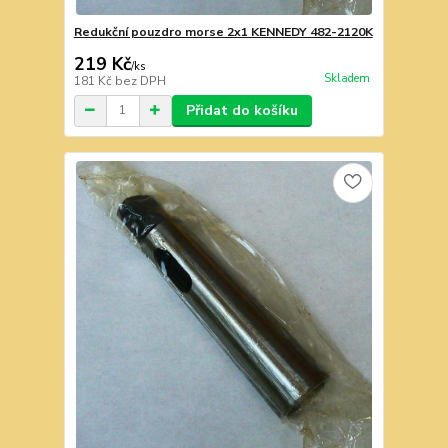
Redukční pouzdro morse 2x1 KENNEDY 482-2120K
219 Kč
/
ks
Skladem
181 Kč
bez DPH
Přidat do košíku