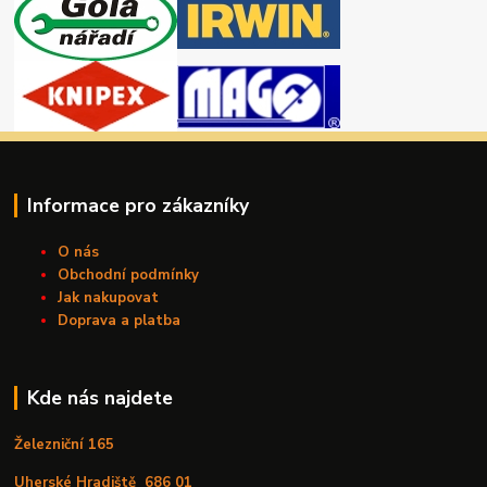
Informace pro zákazníky
O nás
Obchodní podmínky
Jak nakupovat
Doprava a platba
Kde nás najdete
Železniční 165
Uherské Hradiště
686 01