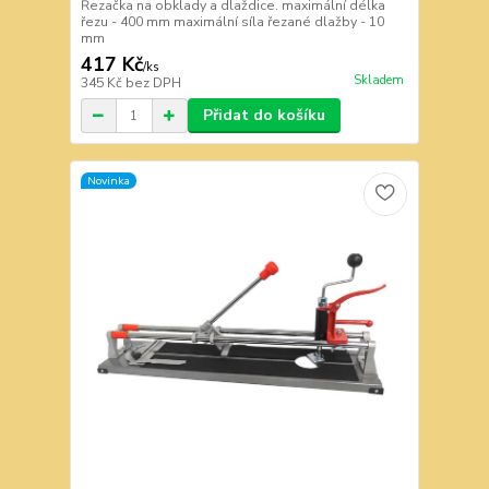
Řezačka na obklady a dlaždice. maximální délka
řezu - 400 mm maximální síla řezané dlažby - 10
mm
417 Kč
/
ks
Skladem
345 Kč
bez DPH
Přidat do košíku
Novinka