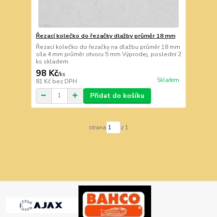
Řezací kolečko do řezačky dlažby průměr 18 mm
Řezací kolečko do řezačky na dlažbu průměr 18 mm
síla 4 mm průměr otvoru 5 mm Výprodej, poslední 2
ks skladem.
98 Kč
/
ks
Skladem
81 Kč
bez DPH
Přidat do košíku
strana
z 1