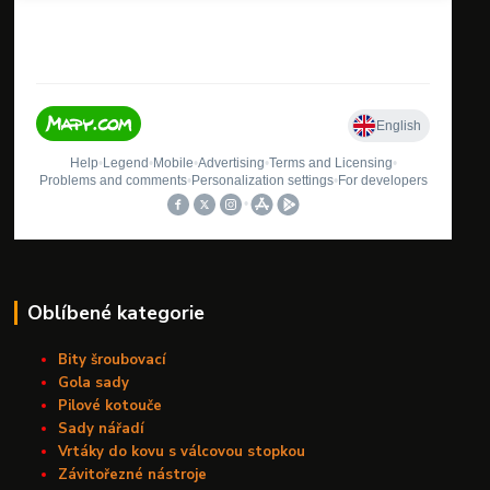
Oblíbené kategorie
Bity šroubovací
Gola sady
Pilové kotouče
Sady nářadí
Vrtáky do kovu s válcovou stopkou
Závitořezné nástroje