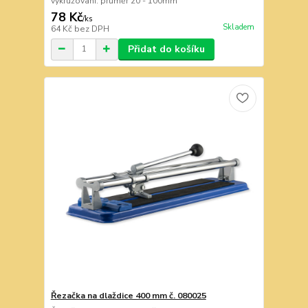
vykružovaní: průměr 20 - 100mm
78 Kč
/
ks
Skladem
64 Kč
bez DPH
Přidat do košíku
Řezačka na dlaždice 400 mm č. 080025