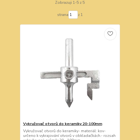
Zobrazuji 1-5 z 5
strana
z 1
Vykružovač otvorů do keramiky 20-100mm
Vykružovač otvorů do keramiky- materiál: kov-
určeno k vykrajování otvorů v obkladačkách.- rozsah