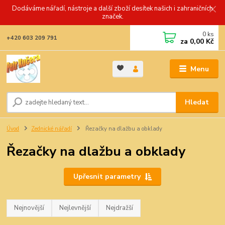
Dodáváme nářadí, nástroje a další zboží desítek našich i zahraničních
značek.
0
ks
+420 603 209 791
za
0,00 Kč
Menu
Hledat
Úvod
Zednické nářadí
Řezačky na dlažbu a obklady
Řezačky na dlažbu a obklady
Upřesnit parametry
Nejnovější
Nejlevnější
Nejdražší