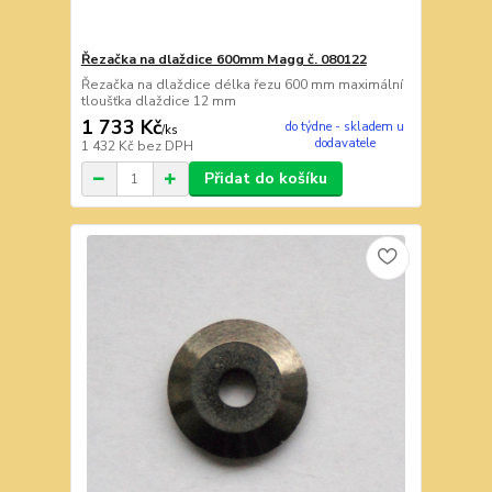
Řezačka na dlaždice 600mm Magg č. 080122
Řezačka na dlaždice délka řezu 600 mm maximální
tloušťka dlaždice 12 mm
1 733 Kč
do týdne - skladem u
/
ks
dodavatele
1 432 Kč
bez DPH
Přidat do košíku