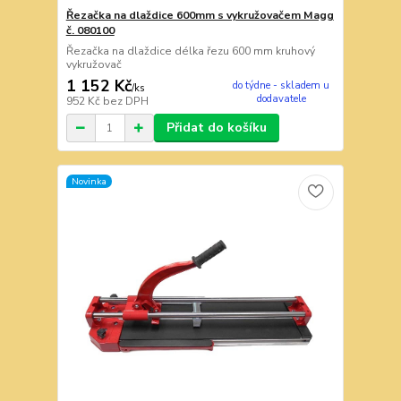
Řezačka na dlaždice 600mm s vykružovačem Magg
č. 080100
Řezačka na dlaždice délka řezu 600 mm kruhový
vykružovač
1 152 Kč
do týdne - skladem u
/
ks
dodavatele
952 Kč
bez DPH
Přidat do košíku
Novinka