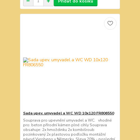
Přidat do košíku
Sada upev. umyvadel a WC WD 10x120 FR806550
Souprava pro upevnění umyvadel a WC. vhodné
pro: beton přírodní kámen plné cihly Souprava
obsahuje: 2x hmoždinku 2x kombišroub
pozinkovaný 2x plastovou podložku montážní
návod Vyrobeno v Německu. Sleva 20% - poslední