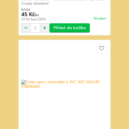
3 sady skladem!
57 Kč
45 Kč
/
ks
Skladem
37 Kč
bez DPH
Přidat do košíku