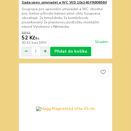
Sada upev. umyvadel a WC WD 10x140 FR806560
Souprava pro upevnění umyvadel a WC. vhodné
pro: beton přírodní kámen plné cihly Souprava
obsahuje: 2x hmoždinku 2x kombišroub
pozinkovaný 2x plastovou podložku montážní
návod Vyrobeno v Německu.
58 Kč
52 Kč
/
ks
Skladem
43 Kč
bez DPH
Přidat do košíku