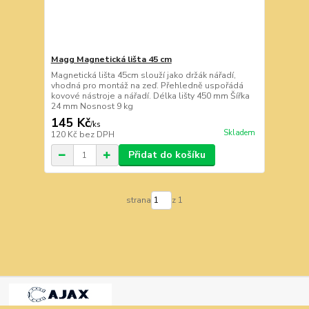
Magg Magnetická lišta 45 cm
Magnetická lišta 45cm slouží jako držák nářadí,
vhodná pro montáž na zeď. Přehledně uspořádá
kovové nástroje a nářadí. Délka lišty 450 mm Šířka
24 mm Nosnost 9 kg
145 Kč
/
ks
Skladem
120 Kč
bez DPH
Přidat do košíku
strana
z 1