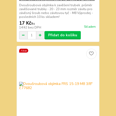
Dvoušroubová objímka k zavěšení trubek. průměr
zavěšované trubky - 20 - 23 mm rozměr závitu pro
závěsný šroub nebo závitovou tyč - M8 Výprodej -
posledních 10 ks skladem!
17 Kč
/
ks
Skladem
14 Kč
bez DPH
Přidat do košíku
Akce