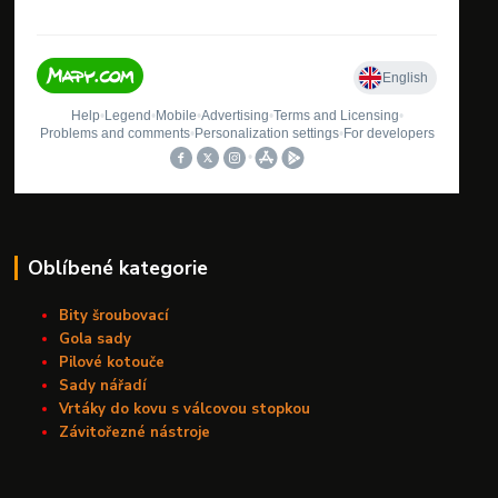
Oblíbené kategorie
Bity šroubovací
Gola sady
Pilové kotouče
Sady nářadí
Vrtáky do kovu s válcovou stopkou
Závitořezné nástroje