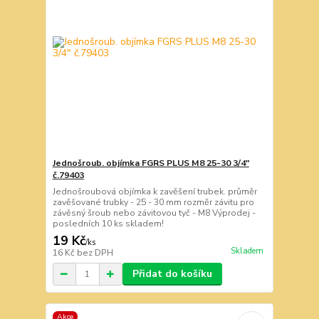
Jednošroub. objímka FGRS PLUS M8 25-30 3/4"
č.79403
Jednošroubová objímka k zavěšení trubek. průměr
zavěšované trubky - 25 - 30 mm rozměr závitu pro
závěsný šroub nebo závitovou tyč - M8 Výprodej -
posledních 10 ks skladem!
19 Kč
/
ks
Skladem
16 Kč
bez DPH
Přidat do košíku
Akce