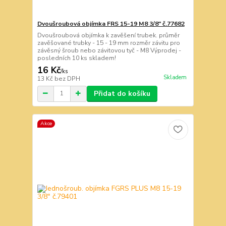
Dvoušroubová objímka FRS 15-19 M8 3/8" č.77682
Dvoušroubová objímka k zavěšení trubek. průměr
zavěšované trubky - 15 - 19 mm rozměr závitu pro
závěsný šroub nebo závitovou tyč - M8 Výprodej -
posledních 10 ks skladem!
16 Kč
/
ks
Skladem
13 Kč
bez DPH
Přidat do košíku
Akce