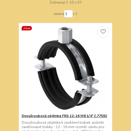
Zobrazuji 1-10 z 10
strana
z 1
Akce
Dvoušroubová objímka FRS 12-16 M8 1/4" č.77592
Dvoušroubová objímka k zavěšení trubek. průměr
zavěšované trubky - 12 - 16 mm rozměr závitu pro