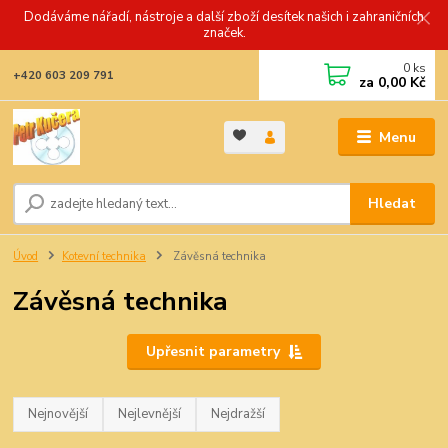
Dodáváme nářadí, nástroje a další zboží desítek našich i zahraničních
značek.
0
ks
+420 603 209 791
za
0,00 Kč
Menu
Hledat
Úvod
Kotevní technika
Závěsná technika
Závěsná technika
Upřesnit parametry
Nejnovější
Nejlevnější
Nejdražší