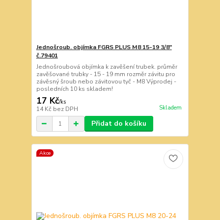
Jednošroub. objímka FGRS PLUS M8 15-19 3/8"
č.79401
Jednošroubová objímka k zavěšení trubek. průměr
zavěšované trubky - 15 - 19 mm rozměr závitu pro
závěsný šroub nebo závitovou tyč - M8 Výprodej -
posledních 10 ks skladem!
17 Kč
/
ks
Skladem
14 Kč
bez DPH
Přidat do košíku
Akce