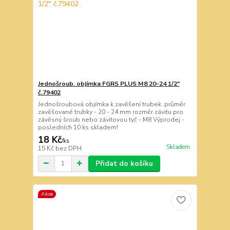
Jednošroub. objímka FGRS PLUS M8 20-24 1/2"
č.79402
Jednošroubová objímka k zavěšení trubek. průměr
zavěšované trubky - 20 - 24 mm rozměr závitu pro
závěsný šroub nebo závitovou tyč - M8 Výprodej -
posledních 10 ks skladem!
18 Kč
/
ks
Skladem
15 Kč
bez DPH
Přidat do košíku
Akce