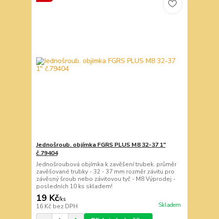
Jednošroub. objímka FGRS PLUS M8 32-37 1"
č.79404
Jednošroubová objímka k zavěšení trubek. průměr
zavěšované trubky - 32 - 37 mm rozměr závitu pro
závěsný šroub nebo závitovou tyč - M8 Výprodej -
posledních 10 ks skladem!
19 Kč
/
ks
Skladem
16 Kč
bez DPH