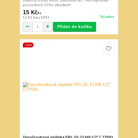
závěsný šroub nebo závitovou tyč - M8 Výprodej -
posledních 10 ks skladem!
15 Kč
/
ks
Skladem
12 Kč
bez DPH
Přidat do košíku
Akce
Dvoušroubová objímka FRS 20-23 M8 1/2" č.77593