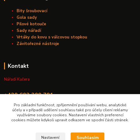
Bity šroubovací
Gola sady
Pilové kotouče
Sady nářadí
Vrtáky do kovu s válcovou stopkou
Závitořezné nástroje
Kontakt
Nářadí Kučera
+420 603 209 791
Pro základní funkčnost, zpříjemnění používání webu, analytické
info@naradikucera.cz
účely a v případě udělení souhlasu také pro účely cílení reklamy
využíváme soubory cookies. Nastavení vlastních preferencí
cookies můžete kdykoli upravit odkazem ve spodní části stránek.
Souhlasím
Nastavení