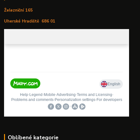
Železniční 165
Uherské Hradiště
686 01
Oblíbené kategorie