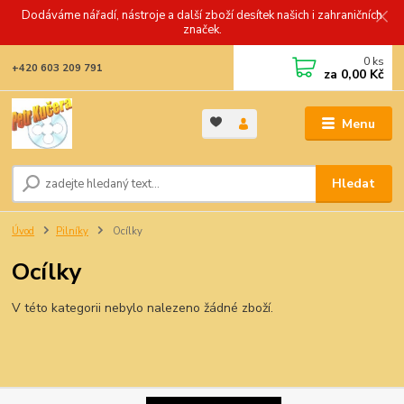
Dodáváme nářadí, nástroje a další zboží desítek našich i zahraničních
značek.
0
ks
+420 603 209 791
za
0,00 Kč
Menu
Hledat
Úvod
Pilníky
Ocílky
Ocílky
V této kategorii nebylo nalezeno žádné zboží.