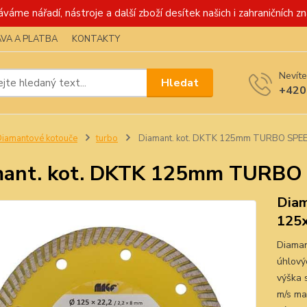
váme nářadí, nástroje a další zboží desítek našich i zahraničních zn
VA A PLATBA
KONTAKTY
Nevíte
Hledat
+420
iamantové kotouče
turbo
Diamant. kot. DKTK 125mm TURBO SPE
mant. kot. DKTK 125mm TURBO
Dia
125
Diaman
úhlový
výška 
m/s max