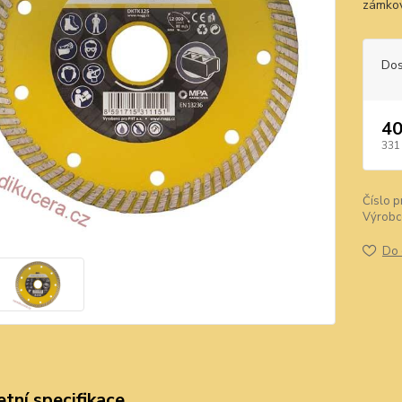
zámkov
Dos
40
331
Číslo p
Výrobc
Do 
tní specifikace