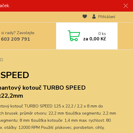
aček.
Přihlášení
 si rady? Zavolejte.
0
ks
za
0,00 Kč
 603 209 791
ED
 SPEED
mantový kotouč TURBO SPEED
x22,2mm
tový kotouč TURBO SPEED 125 x 22,2 / 2,2 x 8 mm do
ch brusek. průměr otvoru: 22,2 mm tloušťka segmentu: 2,2 mm
segmentu: 8 mm tloušťka kotouče: 1,4 mm max. rychlost: 80
. otáčky: 12000 RPM Použití: pískovec, porobeton, cihly,