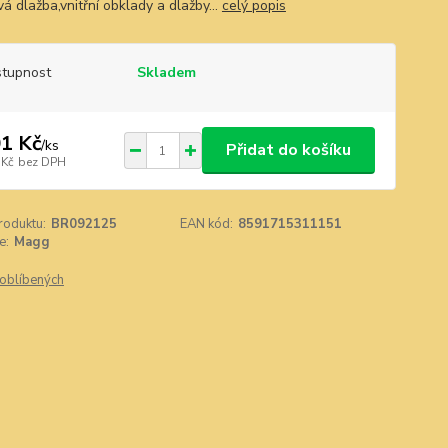
á dlažba,vnitřní obklady a dlažby...
celý popis
tupnost
Skladem
1 Kč
/
ks
Přidat do košíku
 Kč
bez DPH
roduktu:
BR092125
EAN kód:
8591715311151
e:
Magg
oblíbených