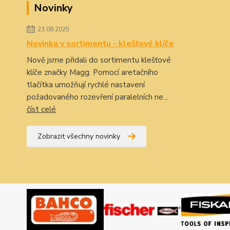
Novinky
23.08.2025
Novinka v sortimentu - klešťové klíče
Nově jsme přidali do sortimentu klešťové
klíče značky Magg. Pomocí aretačního
tlačítka umožňují rychlé nastavení
požadovaného rozevření paralelních ne...
číst celé
Zobrazit všechny novinky