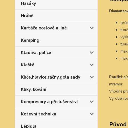
Hasáky
Diamantov
Hrábě
prům
Kartáče ocelové a jiné
tlou
výš
Kemping
tlou
max.
Kladiva, palice
max
Kleště
Klíče,hlavice,ráčny,gola sady
Použití:
pís
mramor.
Kliky, kování
Vhodné pro
Vyroben p
Kompresory a příslušenství
Kotevní technika
Původ 
Lepidla