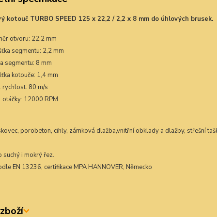
ý kotouč TURBO SPEED 125 x 22,2 / 2,2 x 8 mm
do úhlových brusek.
ěr otvoru: 22,2 mm
šťka segmentu: 2,2 mm
ka segmentu: 8 mm
šťka kotouče: 1,4 mm
 rychlost: 80 m/s
. otáčky: 12000 RPM
kovec, porobeton, cihly, zámková dlažba,vnitřní obklady a dlažby, střešní tašk
 suchý i mokrý řez.
odle EN 13236, certifikace MPA HANNOVER, Německo
zboží