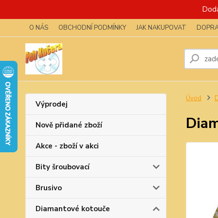
Dodá
O NÁS
OBCHODNÍ PODMÍNKY
JAK NAKUPOVAT
DOPRA
Úvod
D
Výprodej
Dia
Nově přidané zboží
Akce - zboží v akci
Bity šroubovací
Brusivo
Diamantové kotouče