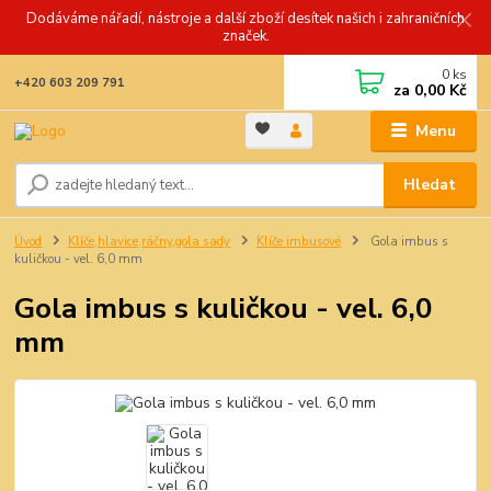
Dodáváme nářadí, nástroje a další zboží desítek našich i zahraničních
značek.
0
ks
+420 603 209 791
za
0,00 Kč
Menu
Hledat
Úvod
Klíče,hlavice,ráčny,gola sady
Klíče imbusové
Gola imbus s
kuličkou - vel. 6,0 mm
Gola imbus s kuličkou - vel. 6,0
mm