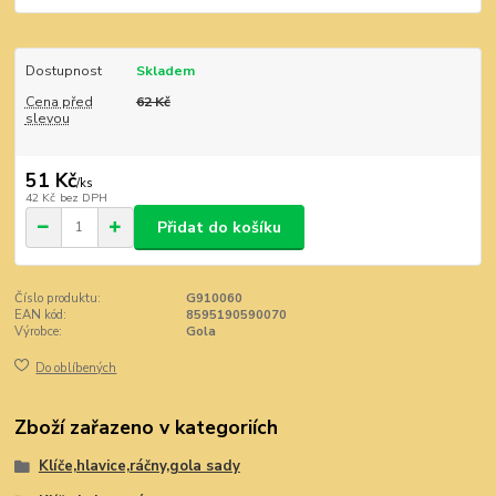
Dostupnost
Skladem
Cena před
62 Kč
slevou
51 Kč
/
ks
42 Kč
bez DPH
Přidat do košíku
Číslo produktu:
G910060
EAN kód:
8595190590070
Výrobce:
Gola
Do oblíbených
Zboží zařazeno v kategoriích
Klíče,hlavice,ráčny,gola sady