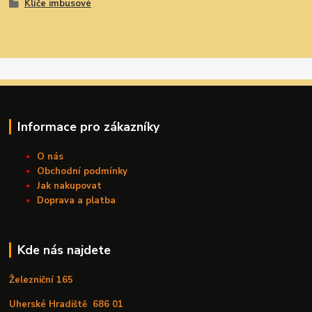
Klíče imbusové
Informace pro zákazníky
O nás
Obchodní podmínky
Jak nakupovat
Doprava a platba
Kde nás najdete
Železniční 165
Uherské Hradiště
686 01