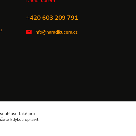
Nářadí Kučera
+420 603 209 791
u
info@naradikucera.cz
 souhlasu také pro
žete kdykoli upravit