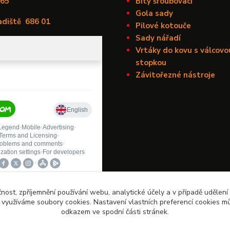
165
Bity šroubovací
Gola sady
adiště
686 01
Pilové kotouče
Sady nářadí
Vrtáky do kovu s válcovo
stopkou
Závitořezné nástroje
čnost, zpříjemnění používání webu, analytické účely a v případě udělení
y využíváme soubory cookies. Nastavení vlastních preferencí cookies mů
odkazem ve spodní části stránek.