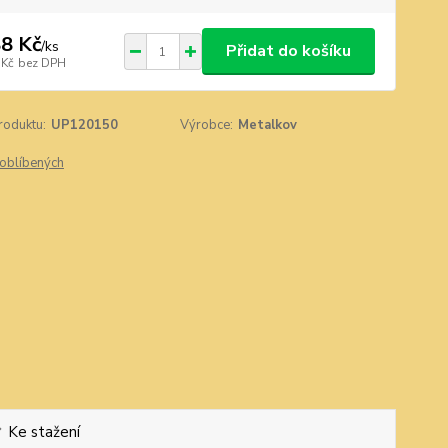
8 Kč
/
ks
Přidat do košíku
 Kč
bez DPH
roduktu:
UP120150
Výrobce:
Metalkov
oblíbených
Ke stažení