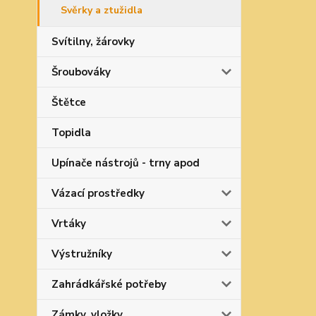
Svěrky a ztužidla
Svítilny, žárovky
Šroubováky
Štětce
Topidla
Upínače nástrojů - trny apod
Vázací prostředky
Vrtáky
Výstružníky
Zahrádkářské potřeby
Zámky, vložky