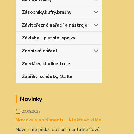
Zásobníky,kufry,brašny
Závitořezné nářadí a nástroje
Závlaha - pistole, spojky
Zednické nářadí
Zvedáky, kladkostroje
Žebříky, schůdky, štafle
Novinky
23.08.2025
Novinka v sortimentu - klešťové klíče
Nově jsme přidali do sortimentu klešťové