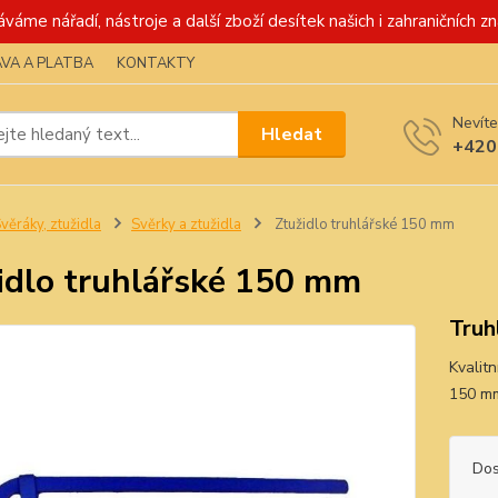
váme nářadí, nástroje a další zboží desítek našich i zahraničních zn
VA A PLATBA
KONTAKTY
Nevíte
Hledat
+420
věráky, ztužidla
Svěrky a ztužidla
Ztužidlo truhlářské 150 mm
idlo truhlářské 150 mm
Truh
Kvalitn
150 mm
Dos