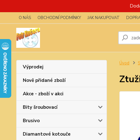
Dodá
O NÁS
OBCHODNÍ PODMÍNKY
JAK NAKUPOVAT
DOPRA
Úvod
S
Výprodej
Ztuž
Nově přidané zboží
Akce - zboží v akci
Bity šroubovací
Brusivo
Diamantové kotouče