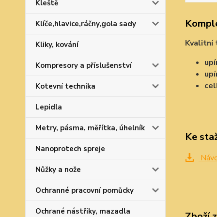
Kleště
Komple
Klíče,hlavice,ráčny,gola sady
Kvalitní
Kliky, kování
upí
Kompresory a příslušenství
upí
cel
Kotevní technika
Lepidla
Metry, pásma, měřítka, úhelník
Ke sta
Nanoprotech spreje
Návod
Nůžky a nože
Ochranné pracovní pomůcky
Ochrané nástřiky, mazadla
Zboží 