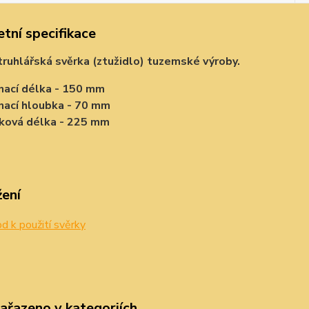
tní specifikace
 truhlářská svěrka (ztužidlo) tuzemské výroby.
nací délka - 150 mm
nací hloubka - 70 mm
ková délka - 225 mm
žení
 k použití svěrky
zařazeno v kategoriích