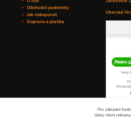
O nás
Železniční 
Obchodní podmínky
Uherské Hr
Jak nakupovat
Doprava a platba
Pro základní funk
účely cílení reklam