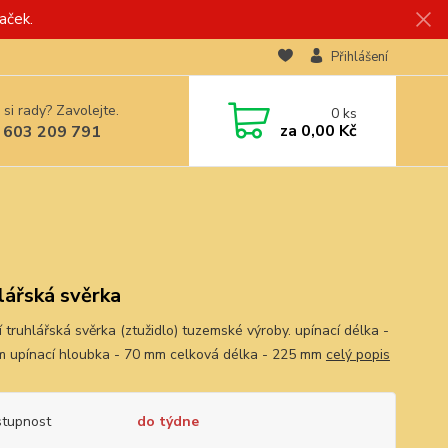
aček.
Přihlášení
 si rady? Zavolejte.
0
ks
za
0,00 Kč
 603 209 791
lářská svěrka
í truhlářská svěrka (ztužidlo) tuzemské výroby. upínací délka -
 upínací hloubka - 70 mm celková délka - 225 mm
celý popis
tupnost
do týdne