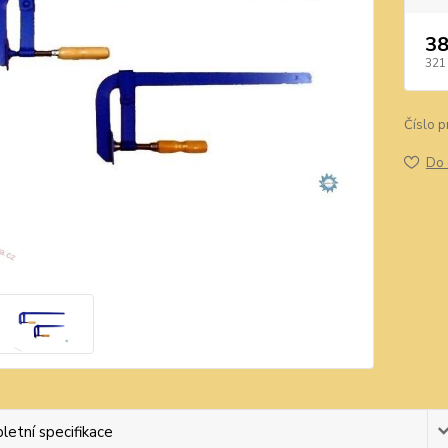
38
321
Číslo p
Do 
etní specifikace