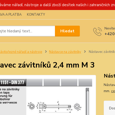
váme nářadí, nástroje a další zboží desítek našich i zahraničních zn
VA A PLATBA
KONTAKTY
Nevíte
Hledat
+420
ávitořezné nářadí a nástroje
Nástavce na závitníky
Nástavec závitní
avec závitníků 2,4 mm M 3
Nást
Nástav
mm.
ce
Dos