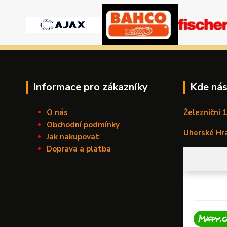
Informace pro zákazníky
Kde nás
O nás
Železniční 
Obchodní podmínky
Uherské Hr
Jak nakupovat
Doprava a platba