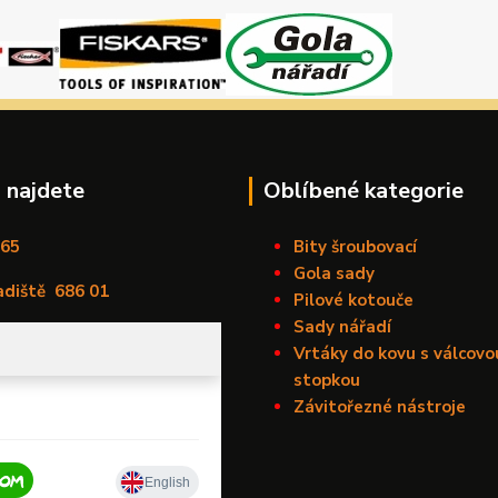
 najdete
Oblíbené kategorie
165
Bity šroubovací
Gola sady
adiště
686 01
Pilové kotouče
Sady nářadí
Vrtáky do kovu s válcovo
stopkou
Závitořezné nástroje