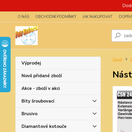
Dodá
O NÁS
OBCHODNÍ PODMÍNKY
JAK NAKUPOVAT
DOPRA
Úvod
Z
Výprodej
Nást
Nově přidané zboží
Akce - zboží v akci
Bity šroubovací
Brusivo
Diamantové kotouče