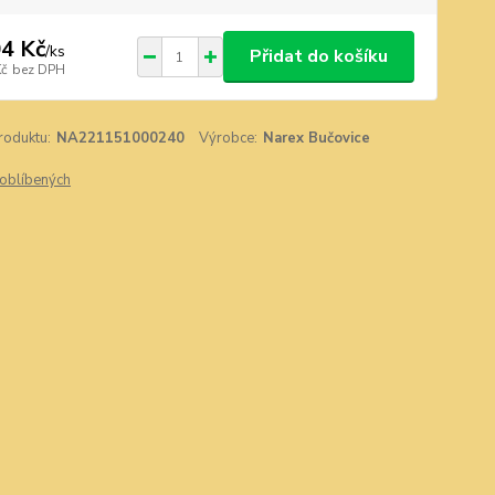
4 Kč
/
ks
Přidat do košíku
Kč
bez DPH
roduktu:
NA221151000240
Výrobce:
Narex Bučovice
oblíbených