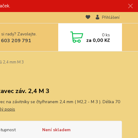
aček.
Přihlášení
 si rady? Zavolejte.
0
ks
za
0,00 Kč
 603 209 791
ků 2,4 mm M 3
avec záv. 2,4 M 3
ec na závitníky se čtyřhranem 2,4 mm ( M2,2 - M 3 ). Délka 70
lý popis
tupnost
Není skladem