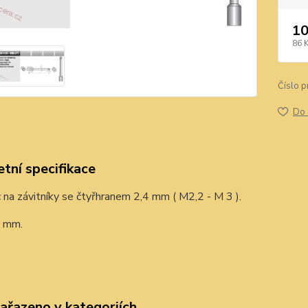
10
86 
Číslo p
Do 
tní specifikace
na závitníky se čtyřhranem 2,4 mm ( M2,2 - M 3 ).
 mm.
zařazeno v kategoriích