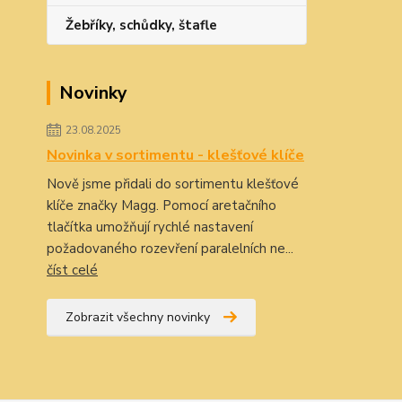
Žebříky, schůdky, štafle
Novinky
23.08.2025
Novinka v sortimentu - klešťové klíče
Nově jsme přidali do sortimentu klešťové
klíče značky Magg. Pomocí aretačního
tlačítka umožňují rychlé nastavení
požadovaného rozevření paralelních ne...
číst celé
Zobrazit všechny novinky