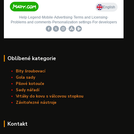
Oblíbené kategorie
Bity šroubovací
Gola sady
Pilové kotouče
Sady nářadí
Vrtáky do kovu s válcovou stopkou
Závitořezné nástroje
Kontakt