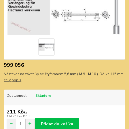
999 056
Nástavec na závitníky se čtyřhranem 5,6 mm ( M 9 - M 10 ). Délka 115 mm.
celý popis
Dostupnost
Skladem
211 Kč
/
ks
174 Kč
bez DPH
Přidat do košíku