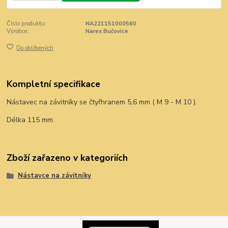
Číslo produktu:
NA221151000560
Výrobce:
Narex Bučovice
Do oblíbených
Kompletní specifikace
Nástavec na závitníky se čtyřhranem 5,6 mm ( M 9 - M 10 ).
Délka 115 mm.
Zboží zařazeno v kategoriích
Nástavce na závitníky