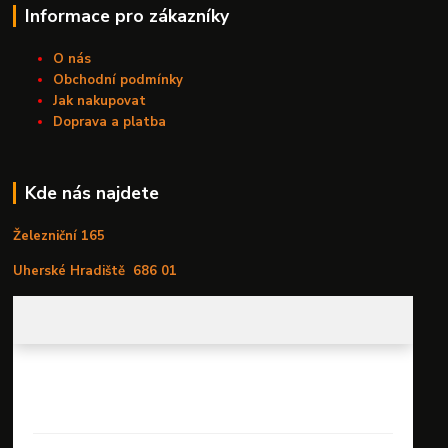
Informace pro zákazníky
O nás
Obchodní podmínky
Jak nakupovat
Doprava a platba
Kde nás najdete
Železniční 165
Uherské Hradiště
686 01