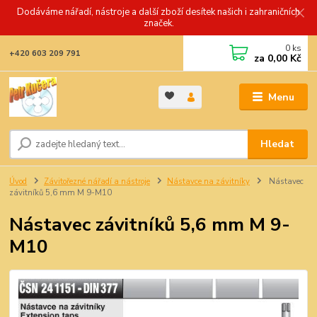
Dodáváme nářadí, nástroje a další zboží desítek našich i zahraničních
značek.
0
ks
+420 603 209 791
za
0,00 Kč
Menu
Hledat
Úvod
Závitořezné nářadí a nástroje
Nástavce na závitníky
Nástavec
závitníků 5,6 mm M 9-M10
Nástavec závitníků 5,6 mm M 9-
M10