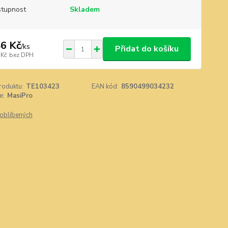
tupnost
Skladem
6 Kč
/
ks
Přidat do košíku
 Kč
bez DPH
roduktu:
TE103423
EAN kód:
8590499034232
e:
MasiPro
oblíbených