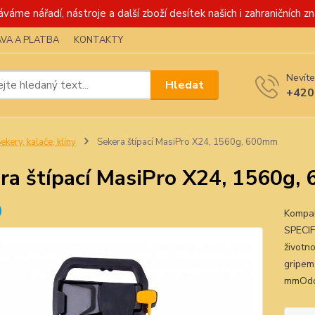
váme nářadí, nástroje a další zboží desítek našich i zahraničních zn
VA A PLATBA
KONTAKTY
Nevíte
Hledat
+420
ekery, kalače, klíny
Sekera štípací MasiPro X24, 1560g, 600mm
ra štípací MasiPro X24, 1560g
Kompakt
SPECIF
životn
gripem
mmOdol