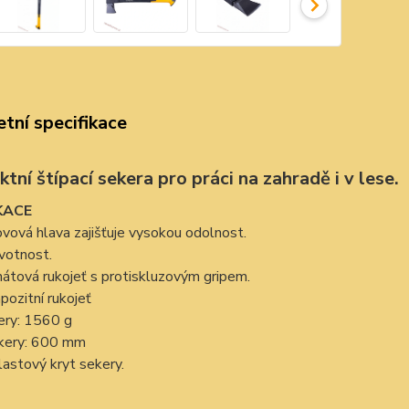
tní specifikace
ní štípací sekera pro práci na zahradě i v lese.
KACE
vová hlava zajišťuje vysokou odolnost.
votnost.
átová rukojeť s protiskluzovým gripem.
ozitní rukojeť
ery: 1560 g
kery: 600 mm
astový kryt sekery.