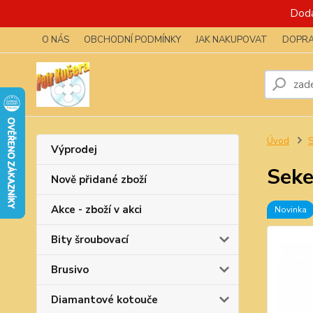
Dodá
O NÁS
OBCHODNÍ PODMÍNKY
JAK NAKUPOVAT
DOPRA
Úvod
S
Výprodej
Seke
Nově přidané zboží
Akce - zboží v akci
Novinka
Bity šroubovací
Brusivo
Diamantové kotouče