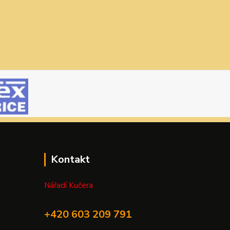
Kontakt
Nářadí Kučera
+420 603 209 791