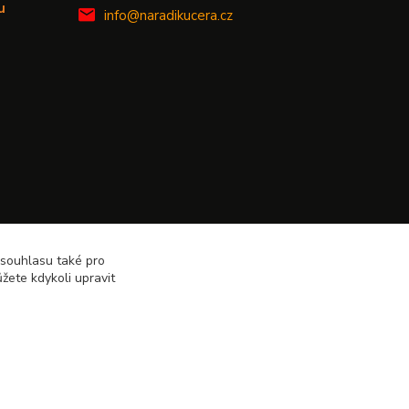
u
info@naradikucera.cz
 souhlasu také pro
žete kdykoli upravit