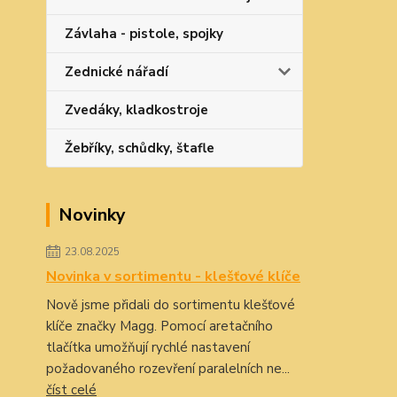
Závlaha - pistole, spojky
Zednické nářadí
Zvedáky, kladkostroje
Žebříky, schůdky, štafle
Novinky
23.08.2025
Novinka v sortimentu - klešťové klíče
Nově jsme přidali do sortimentu klešťové
klíče značky Magg. Pomocí aretačního
tlačítka umožňují rychlé nastavení
požadovaného rozevření paralelních ne...
číst celé