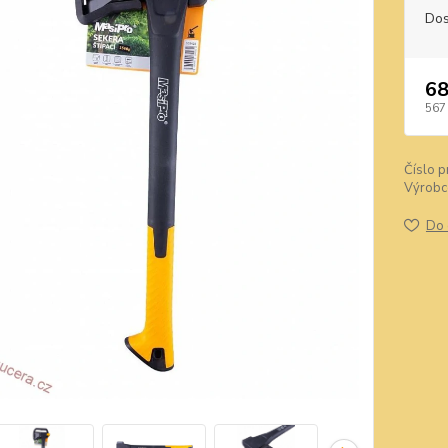
Dos
68
567
Číslo p
Výrobc
Do 