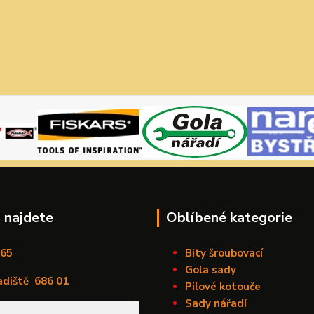
 najdete
Oblíbené kategorie
165
Bity šroubovací
Gola sady
adiště
686 01
Pilové kotouče
Sady nářadí