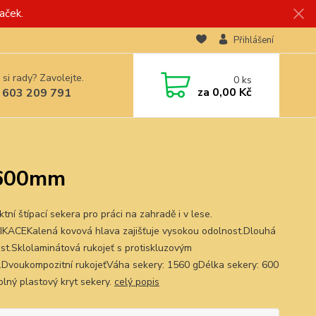
aček.
Přihlášení
 si rady? Zavolejte.
0
ks
za
0,00 Kč
 603 209 791
, 600mm
ní štípací sekera pro práci na zahradě i v lese.
IKACEKalená kovová hlava zajišťuje vysokou odolnost.Dlouhá
ost.Sklolaminátová rukojeť s protiskluzovým
.Dvoukompozitní rukojeťVáha sekery: 1560 gDélka sekery: 600
ný plastový kryt sekery.
celý popis