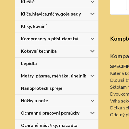
Kleště
Klíče,hlavice,ráčny,gola sady
Kliky, kování
Komple
Kompresory a příslušenství
Kotevní technika
Kompakt
Lepidla
SPECIFI
Kalená ko
Metry, pásma, měřítka, úhelník
Dlouhá ži
Sklolamin
Nanoprotech spreje
Dvoukomp
Váha sek
Nůžky a nože
Délka se
Ochranné pracovní pomůcky
Odolný pl
Ochrané nástřiky, mazadla