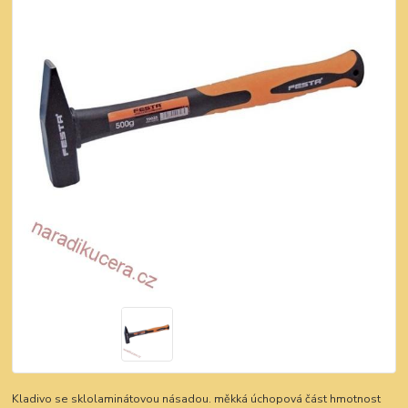
Kladivo se sklolaminátovou násadou. měkká úchopová část hmotnost