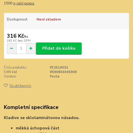
1500 g
celý popis
Dostupnost
Není skladem
316 Kč
/
ks
261 Kč
bez DPH
Přidat do košíku
Číslo produktu:
FE2519031
EAN kód:
8590804045908
Výrobce:
Festa
Do oblíbených
Kompletní specifikace
Kladivo se sklolaminátovou násadou.
měkká úchopová část