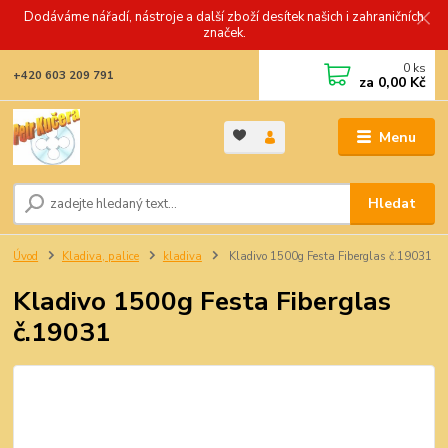
Dodáváme nářadí, nástroje a další zboží desítek našich i zahraničních
značek.
0
ks
+420 603 209 791
za
0,00 Kč
Menu
Hledat
Úvod
Kladiva, palice
kladiva
Kladivo 1500g Festa Fiberglas č.19031
Kladivo 1500g Festa Fiberglas
č.19031