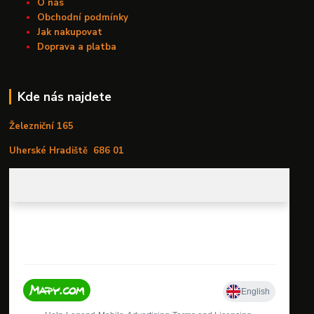
O nás
Obchodní podmínky
Jak nakupovat
Doprava a platba
Kde nás najdete
Železniční 165
Uherské Hradiště
686 01