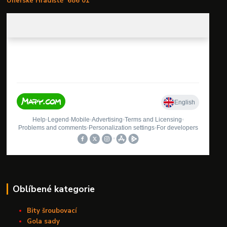
Uherské Hradiště
686 01
Oblíbené kategorie
Bity šroubovací
Gola sady