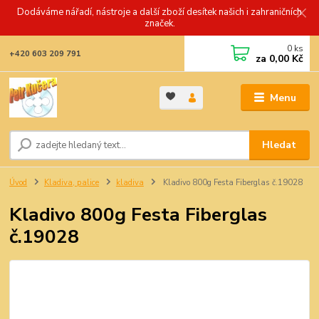
Dodáváme nářadí, nástroje a další zboží desítek našich i zahraničních
značek.
0
ks
+420 603 209 791
za
0,00 Kč
Menu
Hledat
Úvod
Kladiva, palice
kladiva
Kladivo 800g Festa Fiberglas č.19028
Kladivo 800g Festa Fiberglas
č.19028