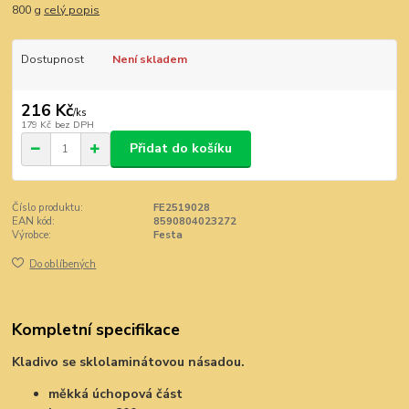
800 g
celý popis
Dostupnost
Není skladem
216 Kč
/
ks
179 Kč
bez DPH
Přidat do košíku
Číslo produktu:
FE2519028
EAN kód:
8590804023272
Výrobce:
Festa
Do oblíbených
Kompletní specifikace
Kladivo se sklolaminátovou násadou.
měkká úchopová část