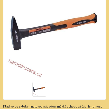
Kladivo se sklolaminátovou násadou. měkká úchopová část hmotnost