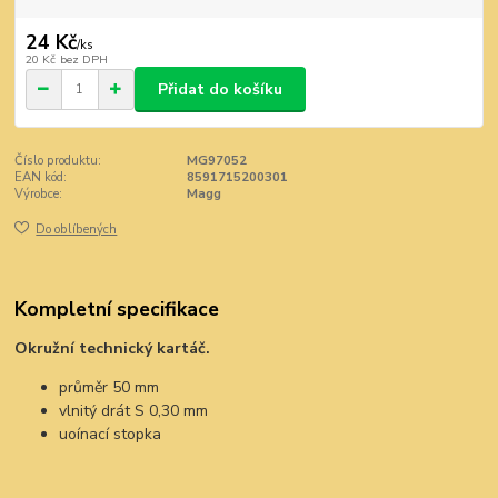
24 Kč
/
ks
20 Kč
bez DPH
Přidat do košíku
Číslo produktu:
MG97052
EAN kód:
8591715200301
Výrobce:
Magg
Do oblíbených
Kompletní specifikace
Okružní technický kartáč.
průměr 50 mm
vlnitý drát S 0,30 mm
uoínací stopka