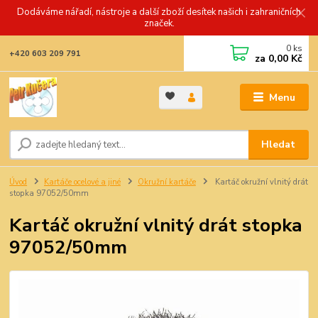
Dodáváme nářadí, nástroje a další zboží desítek našich i zahraničních
značek.
0
ks
+420 603 209 791
za
0,00 Kč
Menu
Hledat
Úvod
Kartáče ocelové a jiné
Okružní kartáče
Kartáč okružní vlnitý drát
stopka 97052/50mm
Kartáč okružní vlnitý drát stopka
97052/50mm