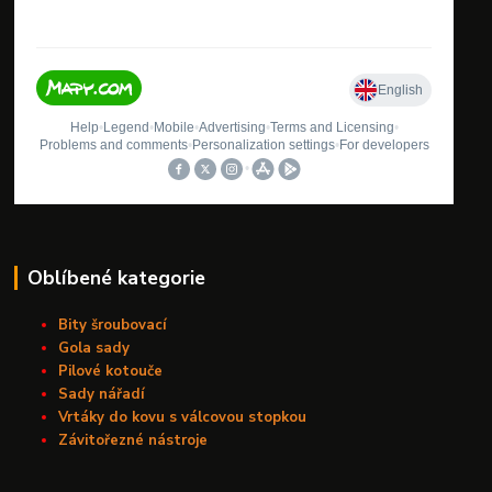
Oblíbené kategorie
Bity šroubovací
Gola sady
Pilové kotouče
Sady nářadí
Vrtáky do kovu s válcovou stopkou
Závitořezné nástroje