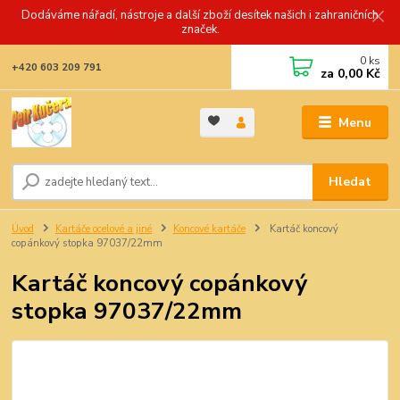
Dodáváme nářadí, nástroje a další zboží desítek našich i zahraničních
značek.
0
ks
+420 603 209 791
za
0,00 Kč
Menu
Hledat
Úvod
Kartáče ocelové a jiné
Koncové kartáče
Kartáč koncový
copánkový stopka 97037/22mm
Kartáč koncový copánkový
stopka 97037/22mm