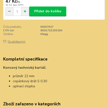
47 Kč
/
ks
39 Kč
bez DPH
Přidat do košíku
Číslo produktu:
MG97037
EAN kód:
8591715200264
Výrobce:
Magg
Do oblíbených
Kompletní specifikace
Koncový technický kartáč.
průměr 22 mm
copánkový drát S 0,30
upínací stopka
Zboží zařazeno v kategoriích