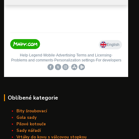
Oblíbené kategorie
Bity šroubovací
Gola sady
Pilové kotouče
Sady nářadí
Vrtáky do kovu s válcovou stopkou