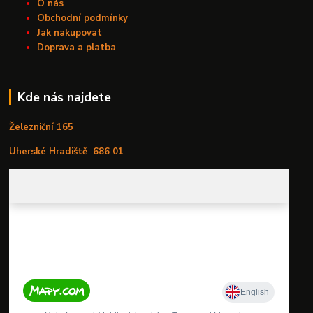
O nás
Obchodní podmínky
Jak nakupovat
Doprava a platba
Kde nás najdete
Železniční 165
Uherské Hradiště
686 01