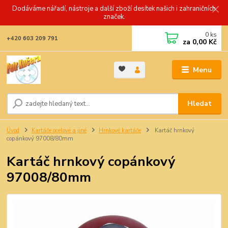
Dodáváme nářadí, nástroje a další zboží desítek našich i zahraničních
značek.
0
ks
+420 603 209 791
za
0,00 Kč
Menu
Hledat
Úvod
Kartáče ocelové a jiné
Hrnkové kartáče
Kartáč hrnkový
copánkový 97008/80mm
Kartáč hrnkový copánkový
97008/80mm