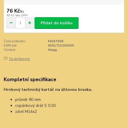
76 Kč
/
ks
63 Kč
bez DPH
Přidat do košíku
Číslo produktu:
MG97008
EAN kód:
8591715200059
Výrobce:
Magg
Do oblíbených
Kompletní specifikace
Hrnkový technický kartáč na úhlovou brusku.
průměr 80 mm
copánkový drát S 0,50
závit M14x2