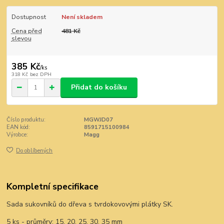
Dostupnost
Není skladem
Cena před
481 Kč
slevou
385 Kč
/
ks
318 Kč
bez DPH
Přidat do košíku
Číslo produktu:
MGWJD07
EAN kód:
8591715100984
Výrobce:
Magg
Do oblíbených
Kompletní specifikace
Sada sukovníků do dřeva s tvrdokovovými plátky SK.
5 ks - průměry: 15, 20, 25, 30, 35 mm