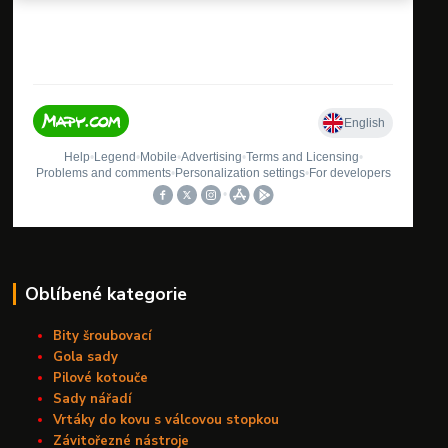
Oblíbené kategorie
Bity šroubovací
Gola sady
Pilové kotouče
Sady nářadí
Vrtáky do kovu s válcovou stopkou
Závitořezné nástroje