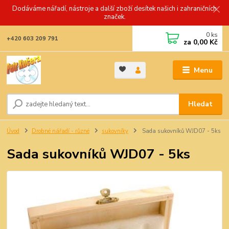
Dodáváme nářadí, nástroje a další zboží desítek našich i zahraničních
značek.
0
ks
+420 603 209 791
za
0,00 Kč
Menu
Hledat
Úvod
Drobné nářadí - různé
sukovníky
Sada sukovníků WJD07 - 5ks
Sada sukovníků WJD07 - 5ks