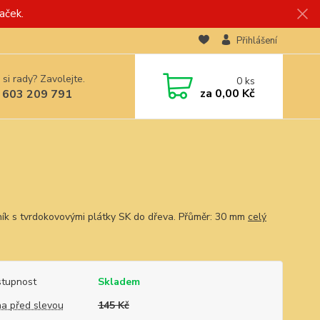
aček.
Přihlášení
 si rady? Zavolejte.
0
ks
za
0,00 Kč
 603 209 791
ík s tvrdokovovými plátky SK do dřeva. Přůměr: 30 mm
celý
tupnost
Skladem
a před slevou
145 Kč