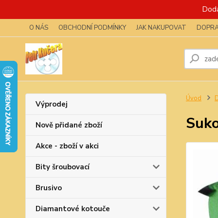
Dodá
O NÁS
OBCHODNÍ PODMÍNKY
JAK NAKUPOVAT
DOPRA
Úvod
D
Výprodej
Suko
Nově přidané zboží
Akce - zboží v akci
Bity šroubovací
Brusivo
Diamantové kotouče