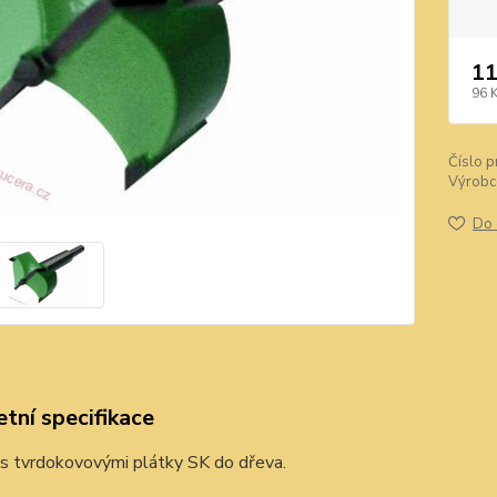
11
96 
Číslo p
Výrobc
Do 
tní specifikace
 s tvrdokovovými plátky SK do dřeva.