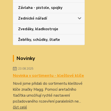
Závlaha - pistole, spojky
Zednické nářadí
Zvedáky, kladkostroje
Žebříky, schůdky, štafle
Novinky
23.08.2025
Novinka v sortimentu - klešťové klíče
Nově jsme přidali do sortimentu klešťové
klíče značky Magg. Pomocí aretačního
tlačítka umožňují rychlé nastavení
požadovaného rozevření paralelních ne...
číst celé