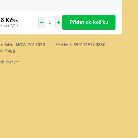
6 Kč
/
ks
Přidat do košíku
Kč
bez DPH
roduktu:
MGWJ7011030
EAN kód:
8591715100830
e:
Magg
oblíbených