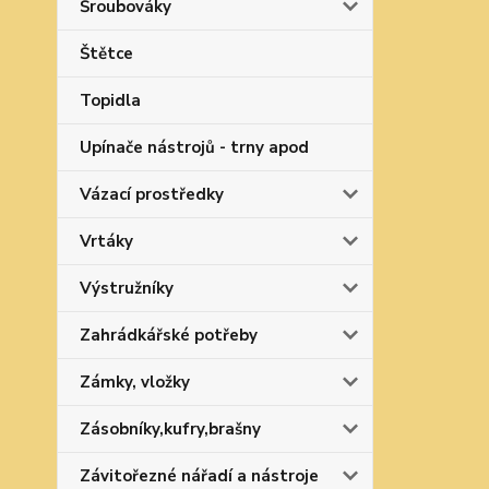
Šroubováky
Štětce
Topidla
Upínače nástrojů - trny apod
Vázací prostředky
Vrtáky
Výstružníky
Zahrádkářské potřeby
Zámky, vložky
Zásobníky,kufry,brašny
Závitořezné nářadí a nástroje