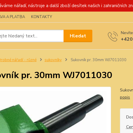
váme nářadí, nástroje a další zboží desítek našich i zahraničních zn
VA A PLATBA
KONTAKTY
Nevíte
Hledat
+420
robné nářadí - různé
sukovníky
Sukovník pr. 30mm WJ7011030
vník pr. 30mm WJ7011030
Sukovn
popis
Dos
Cen