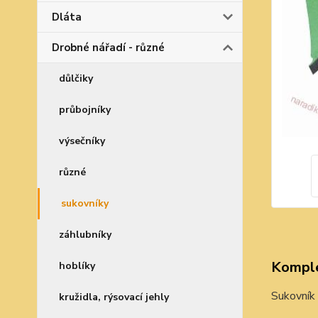
Dláta
Drobné nářadí - různé
důlčiky
průbojníky
výsečníky
různé
sukovníky
záhlubníky
Komple
hoblíky
Sukovník
kružidla, rýsovací jehly