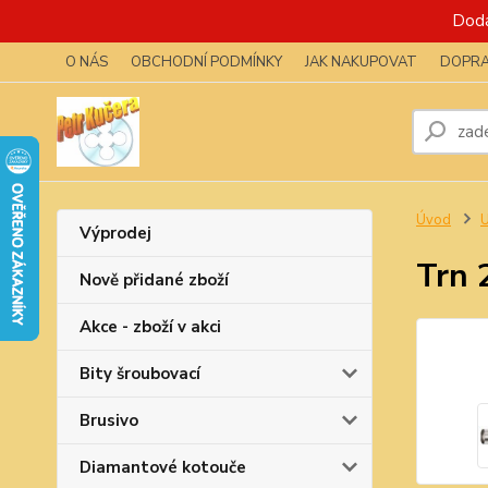
Dodá
O NÁS
OBCHODNÍ PODMÍNKY
JAK NAKUPOVAT
DOPRA
Úvod
U
Výprodej
Trn 
Nově přidané zboží
Akce - zboží v akci
Bity šroubovací
Brusivo
Diamantové kotouče