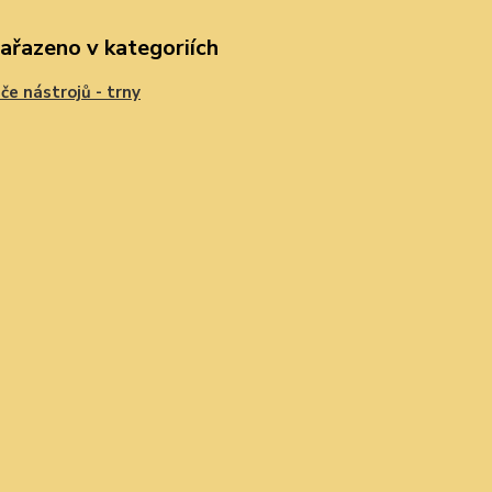
zařazeno v kategoriích
če nástrojů - trny