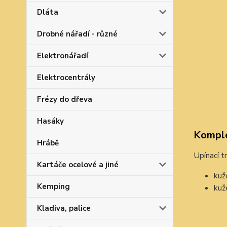
Dláta
Drobné nářadí - různé
Elektronářadí
Elektrocentrály
Frézy do dřeva
Hasáky
Komple
Hrábě
Upínací t
Kartáče ocelové a jiné
kuž
Kemping
kuž
Kladiva, palice