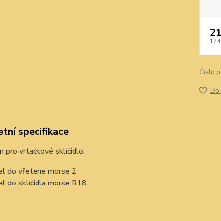
21
174
Číslo p
Do 
tní specifikace
rn pro vrtačkové sklíčidlo.
el do vřetene morse 2
el do sklíčidla morse B18