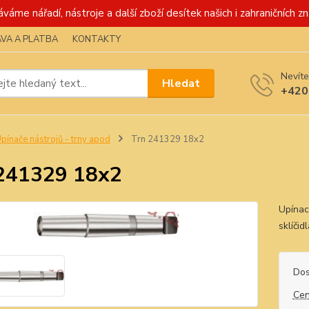
váme nářadí, nástroje a další zboží desítek našich i zahraničních zn
VA A PLATBA
KONTAKTY
Nevíte
Hledat
+420
pínače nástrojů - trny apod
Trn 241329 18x2
241329 18x2
Upínací
sklíči
Dos
Cen