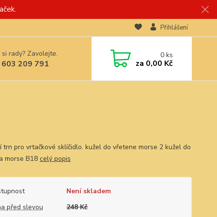
aček.
Přihlášení
 si rady? Zavolejte.
0
ks
za
0,00 Kč
 603 209 791
 trn pro vrtačkové sklíčidlo. kužel do vřetene morse 2 kužel do
dla morse B18
celý popis
tupnost
Není skladem
a před slevou
248 Kč