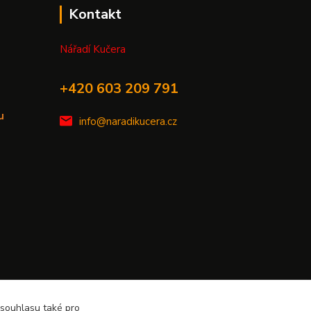
Kontakt
Nářadí Kučera
+420 603 209 791
u
info@naradikucera.cz
 souhlasu také pro