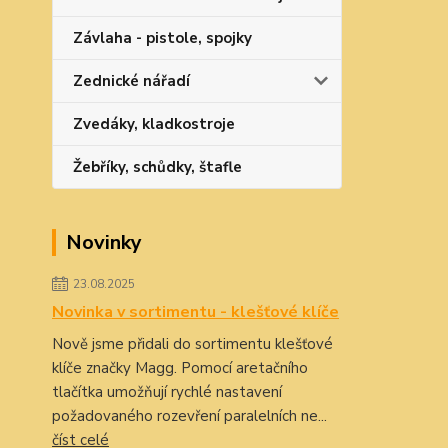
Závlaha - pistole, spojky
Zednické nářadí
Zvedáky, kladkostroje
Žebříky, schůdky, štafle
Novinky
23.08.2025
Novinka v sortimentu - klešťové klíče
Nově jsme přidali do sortimentu klešťové
klíče značky Magg. Pomocí aretačního
tlačítka umožňují rychlé nastavení
požadovaného rozevření paralelních ne...
číst celé