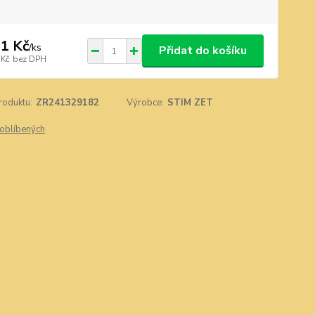
1 Kč
/
ks
Přidat do košíku
 Kč
bez DPH
roduktu:
ZR241329182
Výrobce:
STIM ZET
oblíbených