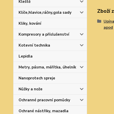
Kleště
Zboží 
Klíče,hlavice,ráčny,gola sady
Upína
Kliky, kování
apod
Kompresory a příslušenství
Kotevní technika
Lepidla
Metry, pásma, měřítka, úhelník
Nanoprotech spreje
Nůžky a nože
Ochranné pracovní pomůcky
Ochrané nástřiky, mazadla