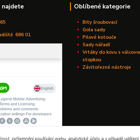
 najdete
Oblíbené kategorie
165
Bity šroubovací
Gola sady
adiště
686 01
Pilové kotouče
Sady nářadí
Vrtáky do kovu s válcovo
stopkou
Závitořezné nástroje
čnost, zpříjemnění používání webu, analytické účely a v případě udělení