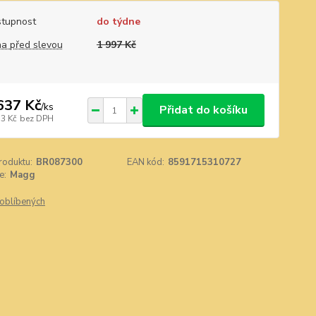
tupnost
do týdne
a před slevou
1 997 Kč
637 Kč
/
ks
Přidat do košíku
53 Kč
bez DPH
roduktu:
BR087300
EAN kód:
8591715310727
e:
Magg
oblíbených