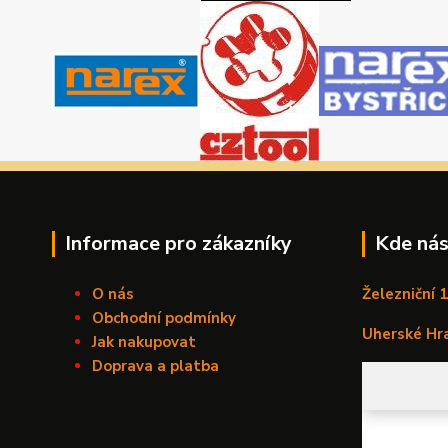
Informace pro zákazníky
Kde nás
O nás
Železniční 
Obchodní podmínky
Uherské Hr
Jak nakupovat
Doprava a platba