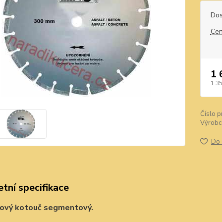
Dos
Cen
1 
1 3
Číslo p
Výrobc
Do 
tní specifikace
ový kotouč segmentový.