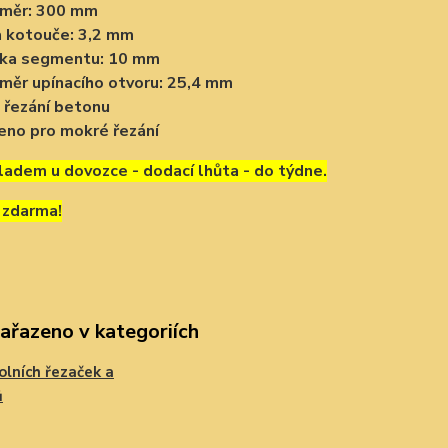
ůměr: 300 mm
a kotouče: 3,2 mm
ška segmentu: 10 mm
měr upínacího otvoru: 25,4 mm
 řezání betonu
eno pro mokré řezání
ladem u dovozce - dodací lhůta - do týdne.
 zdarma!
zařazeno v kategoriích
olních řezaček a
ů