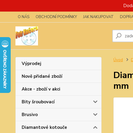
Dodá
O NÁS
OBCHODNÍ PODMÍNKY
JAK NAKUPOVAT
DOPRA
Úvod
D
Výprodej
Diam
Nově přidané zboží
mm
Akce - zboží v akci
Bity šroubovací
Brusivo
Diamantové kotouče