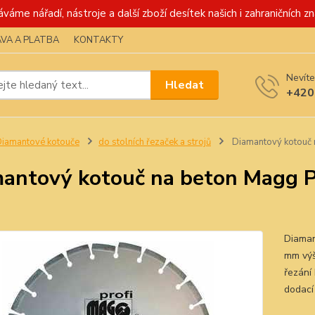
váme nářadí, nástroje a další zboží desítek našich i zahraničních zn
VA A PLATBA
KONTAKTY
Nevíte
Hledat
+420
iamantové kotouče
do stolních řezaček a strojů
Diamantový kotouč 
antový kotouč na beton Magg P
Diaman
mm výš
řezání
dodací