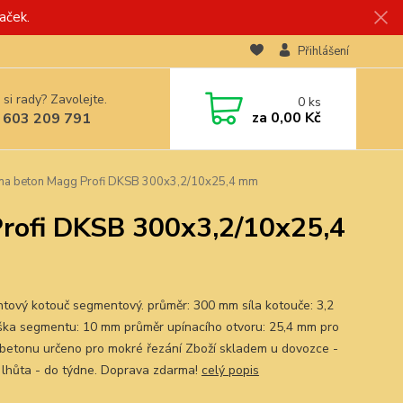
aček.
Přihlášení
 si rady? Zavolejte.
0
ks
za
0,00 Kč
 603 209 791
na beton Magg Profi DKSB 300x3,2/10x25,4 mm
rofi DKSB 300x3,2/10x25,4
tový kotouč segmentový. průměr: 300 mm síla kotouče: 3,2
ka segmentu: 10 mm průměr upínacího otvoru: 25,4 mm pro
 betonu určeno pro mokré řezání Zboží skladem u dovozce -
 lhůta - do týdne. Doprava zdarma!
celý popis