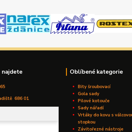
 najdete
Oblíbené kategorie
165
Bity šroubovací
Gola sady
adiště
686 01
Pilové kotouče
Sady nářadí
Vrtáky do kovu s válcovo
stopkou
Závitořezné nástroje