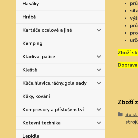
pr
Hasáky
síl
Hrábě
vý
prů
Kartáče ocelové a jiné
pro
urč
Kemping
Zboží sk
Kladiva, palice
Doprava
Kleště
Klíče,hlavice,ráčny,gola sady
Kliky, kování
Zboží 
Kompresory a příslušenství
do st
stroj
Kotevní technika
Lepidla