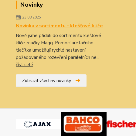
Novinky
23.08.2025
Novinka v sortimentu - klešťové klíče
Nově jsme přidali do sortimentu klešťové
klíče značky Magg. Pomocí aretačního
tlačítka umožňují rychlé nastavení
požadovaného rozevření paralelních ne...
číst celé
Zobrazit všechny novinky