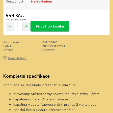
Dostupnost
Není skladem
559 Kč
/
ks
462 Kč
bez DPH
Přidat do košíku
Číslo produktu:
CM400890
EAN kód:
3838853112284
Výrobce:
Horizont
Do oblíbených
Kompletní specifikace
Vodováha Al, dvě libely, přesnost 0,5mm / 1m.
eloxovaný otěruvzdorný povrch, tloušťka stěny 1,5mm
kapalina v libele UV stabilizovaná
kapalina v libele fluorescenční pro lepší viditelnost
optická libela zvyšuje přesnost měření