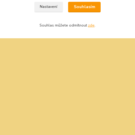
Souhlasím
Nastavení
Souhlas můžete odmítnout
zde
.
Oblíbené kategorie
Bity šroubovací
Gola sady
Pilové kotouče
Sady nářadí