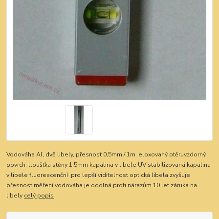
Vodováha Al, dvě libely, přesnost 0,5mm / 1m. eloxovaný otěruvzdorný
povrch, tloušťka stěny 1,5mm kapalina v libele UV stabilizovaná kapalina
v libele fluorescenční pro lepší viditelnost optická libela zvyšuje
přesnost měření vodováha je odolná proti nárazům 10 let záruka na
libely
celý popis