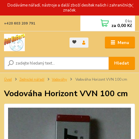
Dodáváme nářadí, nástroje a další zboží desítek našich i zahraničních
značek.
0
ks
+420 603 209 791
za
0,00 Kč
Menu
Hledat
Úvod
Zednické nářadí
Vodováhy
Vodováha Horizont VVN 100 cm
Vodováha Horizont VVN 100 cm