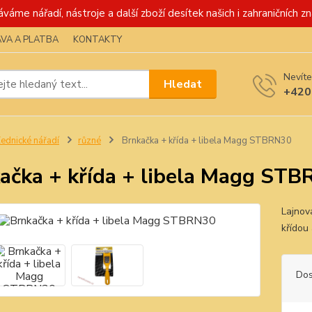
váme nářadí, nástroje a další zboží desítek našich i zahraničních zn
VA A PLATBA
KONTAKTY
Nevíte
Hledat
+420
ednické nářadí
různé
Brnkačka + křída + libela Magg STBRN30
ačka + křída + libela Magg ST
Lajnov
křídou 
Dos