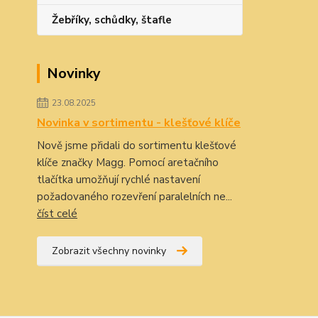
Žebříky, schůdky, štafle
Novinky
23.08.2025
Novinka v sortimentu - klešťové klíče
Nově jsme přidali do sortimentu klešťové
klíče značky Magg. Pomocí aretačního
tlačítka umožňují rychlé nastavení
požadovaného rozevření paralelních ne...
číst celé
Zobrazit všechny novinky