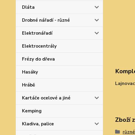
Dláta
Drobné nářadí - různé
Elektronářadí
Elektrocentrály
Frézy do dřeva
Komple
Hasáky
Lajnovac
Hrábě
Kartáče ocelové a jiné
Kemping
Zboží 
Kladiva, palice
různé