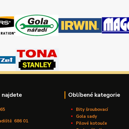
 najdete
Oblíbené kategorie
165
Bity šroubovací
Gola sady
adiště
686 01
Pilové kotouče