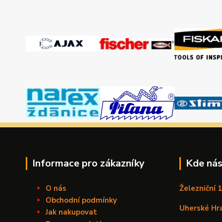
Informace pro zákazníky
Kde nás
O nás
Železniční 
Obchodní podmínky
Uherské Hr
Jak nakupovat