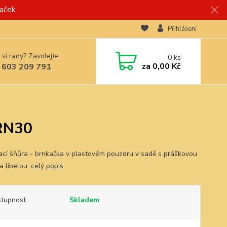
aček.
Přihlášení
 si rady? Zavolejte.
0
ks
za
0,00 Kč
 603 209 791
BRN30
ací šňůra - brnkačka v plastovém pouzdru v sadě s práškovou
a libelou.
celý popis
tupnost
Skladem