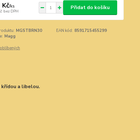
 Kč
/
ks
Přidat do košíku
Kč
bez DPH
roduktu:
MGSTBRN30
EAN kód:
8591715455299
e:
Magg
oblíbených
křídou a libelou.