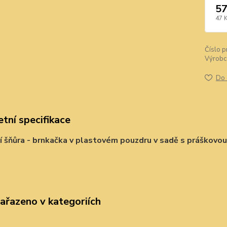
57
47 
Číslo p
Výrobc
Do 
tní specifikace
í šňůra - brnkačka v plastovém pouzdru v sadě s práškovou 
zařazeno v kategoriích