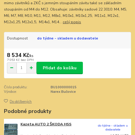
mimo závitníků a ZKČ s jemným stoupáním závitu také se základním
stoupáním od M4 do M12. Obsahuje: závitníky sadové 22 3010: M4, M5,
M6, M7, M8, M10, M11, M12, M8x1, M10x1, M10x1,25, M11x1, M12x1,
M12x1,25, M12x1,5, M14x1, M14...
celý popis
Dostupnost
do týdne - skladem u dodavatele
8 534 Kč
/
ks
7 053 Kč
bez DPH
Přidat do košíku
Číslo produktu:
BU1000000015
Výrobce:
Narex Bučovice
Do oblíbených
Podobné produkty
Kazeta AUTO 2 ŠKODA HSS
do týdne - skladem u
dodavatele