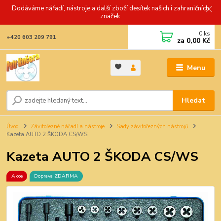
Dodáváme nářadí, nástroje a další zboží desítek našich i zahraničních
značek.
0
ks
+420 603 209 791
za
0,00 Kč
Menu
Hledat
Úvod
Závitořezné nářadí a nástroje
Sady závitořezných nástrojů
Kazeta AUTO 2 ŠKODA CS/WS
Kazeta AUTO 2 ŠKODA CS/WS
Akce
Doprava ZDARMA