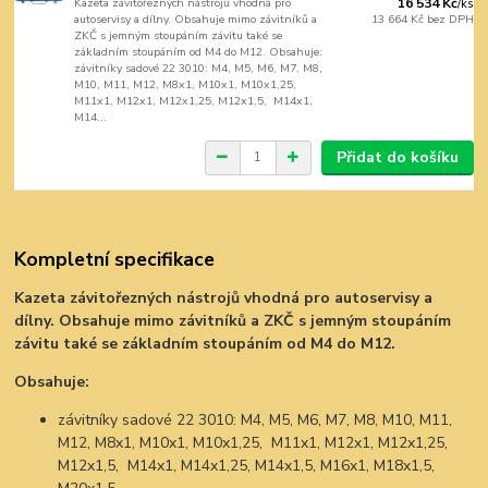
Kazeta závitořezných nástrojů vhodná pro
16 534 Kč
/
ks
autoservisy a dílny. Obsahuje mimo závitníků a
13 664 Kč
bez DPH
ZKČ s jemným stoupáním závitu také se
základním stoupáním od M4 do M12. Obsahuje:
závitníky sadové 22 3010: M4, M5, M6, M7, M8,
M10, M11, M12, M8x1, M10x1, M10x1,25,
M11x1, M12x1, M12x1,25, M12x1,5, M14x1,
M14...
Přidat do košíku
Kompletní specifikace
Kazeta závitořezných nástrojů vhodná pro autoservisy a
dílny. Obsahuje mimo závitníků a ZKČ s jemným stoupáním
závitu také se základním stoupáním od M4 do M12.
Obsahuje:
závitníky sadové 22 3010: M4, M5, M6, M7, M8, M10, M11,
M12, M8x1, M10x1, M10x1,25, M11x1, M12x1, M12x1,25,
M12x1,5, M14x1, M14x1,25, M14x1,5, M16x1, M18x1,5,