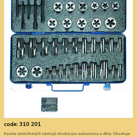
code: 310 201
Kazeta závitořezných nástrojů vhodná pro autoservisy a dílny. Obsahuje