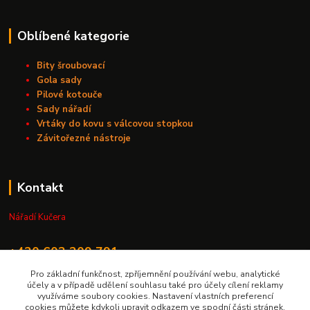
Oblíbené kategorie
Bity šroubovací
Gola sady
Pilové kotouče
Sady nářadí
Vrtáky do kovu s válcovou stopkou
Závitořezné nástroje
Kontakt
Nářadí Kučera
+420 603 209 791
Pro základní funkčnost, zpříjemnění používání webu, analytické
info@naradikucera.cz
účely a v případě udělení souhlasu také pro účely cílení reklamy
využíváme soubory cookies. Nastavení vlastních preferencí
cookies můžete kdykoli upravit odkazem ve spodní části stránek.