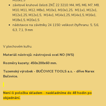
M20x1,5
závitové kruhové čelisti ZKČ 22 3210: M4, M5, M6, M7, M8,
M10, M11, M12, M8x1, M10x1, M10x1,25, M11x1, M12x1,
M12x1,25, M12x1,5, M14x1, M14x1,25, M14x1,5, M16x1,
M18x1,5, M20x1,5
nádstavce na závitníky 24 1150: velikost čtyřhranu: 5, 5,6,
6,3, 7,1, 9 mm
V plechovém kufru.
Materiál nástrojů: nástrojová ocel NO (WS)
Rozměry kazety: 450x200x60 mm.
Tuzemský výrobek - BUČOVICE TOOLS a.s. - dříve Narex
Bučovice.
Není-li položka skladem - naskladníme do 48 hodin po
objednání.