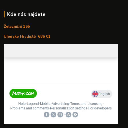
Kde nás najdete
Železniční 165
Uherské Hradiště
686 01