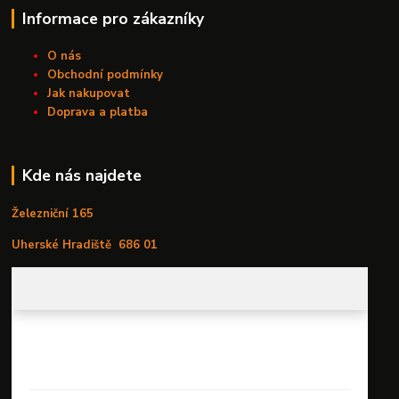
Informace pro zákazníky
O nás
Obchodní podmínky
Jak nakupovat
Doprava a platba
Kde nás najdete
Železniční 165
Uherské Hradiště
686 01