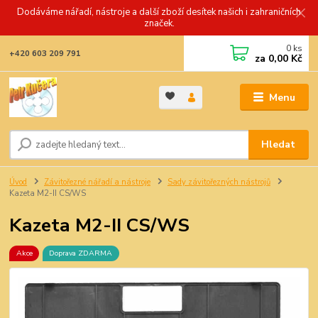
Dodáváme nářadí, nástroje a další zboží desítek našich i zahraničních
značek.
0
ks
+420 603 209 791
za
0,00 Kč
Menu
Hledat
Úvod
Závitořezné nářadí a nástroje
Sady závitořezných nástrojů
Kazeta M2-II CS/WS
Kazeta M2-II CS/WS
Akce
Doprava ZDARMA