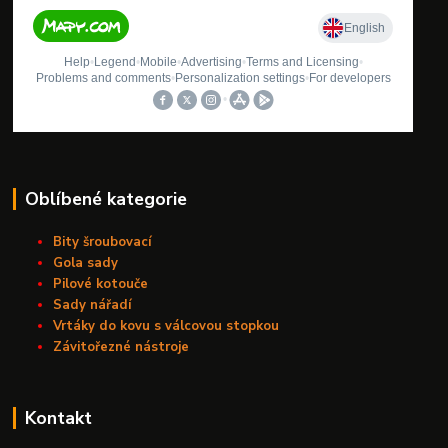
Oblíbené kategorie
Bity šroubovací
Gola sady
Pilové kotouče
Sady nářadí
Vrtáky do kovu s válcovou stopkou
Závitořezné nástroje
Kontakt