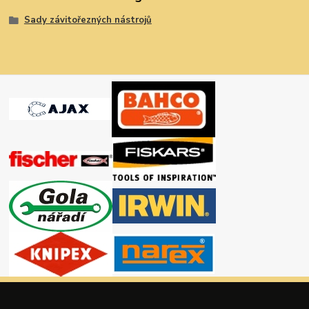
Sady závitořezných nástrojů