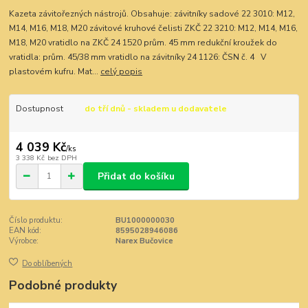
Kazeta závitořezných nástrojů. Obsahuje: závitníky sadové 22 3010: M12,
M14, M16, M18, M20 závitové kruhové čelisti ZKČ 22 3210: M12, M14, M16,
M18, M20 vratidlo na ZKČ 24 1520 prům. 45 mm redukční kroužek do
vratidla: prům. 45/38 mm vratidlo na závitníky 24 1126: ČSN č. 4 V
plastovém kufru. Mat...
celý popis
Dostupnost
do tří dnů - skladem u dodavatele
4 039 Kč
/
ks
3 338 Kč
bez DPH
Přidat do košíku
Číslo produktu:
BU1000000030
EAN kód:
8595028946086
Výrobce:
Narex Bučovice
Do oblíbených
Podobné produkty