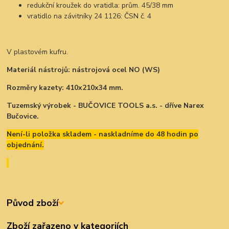
redukční kroužek do vratidla: prům. 45/38 mm
vratidlo na závitníky 24 1126: ČSN č. 4
V plastovém kufru.
Materiál nástrojů: nástrojová ocel NO (WS)
Rozměry kazety: 410x210x34 mm.
Tuzemský výrobek - BUČOVICE TOOLS a.s. - dříve Narex
Bučovice.
Není-li položka skladem - naskladníme do 48 hodin po
objednání.
Původ zboží
Zboží zařazeno v kategoriích