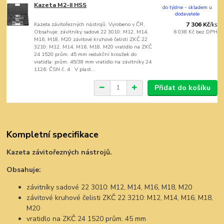
Kazeta M2-II HSS
do týdne - skladem u
dodavatele
Kazeta závitořezných nástrojů. Vyrobeno v ČR.
7 306 Kč
/
ks
Obsahuje: závitníky sadové 22 3010: M12, M14,
6 038 Kč
bez DPH
M16, M18, M20 závitové kruhové čelisti ZKČ 22
3210: M12, M14, M16, M18, M20 vratidlo na ZKČ
24 1520 prům. 45 mm redukční kroužek do
vratidla: prům. 45/38 mm vratidlo na závitníky 24
1126: ČSN č. 4 V plast...
Přidat do košíku
Kompletní specifikace
Kazeta závitořezných nástrojů.
Obsahuje:
závitníky sadové 22 3010: M12, M14, M16, M18, M20
závitové kruhové čelisti ZKČ 22 3210: M12, M14, M16, M18,
M20
vratidlo na ZKČ 24 1520 prům. 45 mm