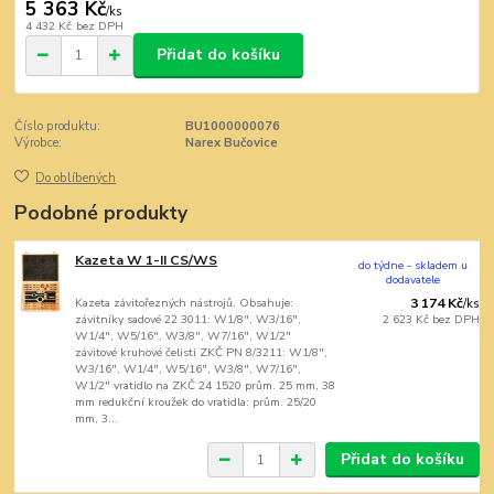
5 363 Kč
/
ks
4 432 Kč
bez DPH
Přidat do košíku
Číslo produktu:
BU1000000076
Výrobce:
Narex Bučovice
Do oblíbených
Podobné produkty
Kazeta W 1-II CS/WS
do týdne - skladem u
dodavatele
Kazeta závitořezných nástrojů. Obsahuje:
3 174 Kč
/
ks
závitníky sadové 22 3011: W1/8", W3/16",
2 623 Kč
bez DPH
W1/4", W5/16", W3/8", W7/16", W1/2"
závitové kruhové čelisti ZKČ PN 8/3211: W1/8",
W3/16", W1/4", W5/16", W3/8", W7/16",
W1/2" vratidlo na ZKČ 24 1520 prům. 25 mm, 38
mm redukční kroužek do vratidla: prům. 25/20
mm, 3...
Přidat do košíku