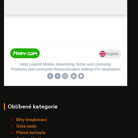
Oblíbené kategorie
Bity šroubovací
Gola sady
Pilové kotouče