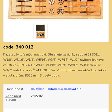
code: 340 012
Kazeta závitořezných nástrojů. Obsahuje: závitníky sadové 22 3011:
W1/8", W3/16", W1/4", W5/16", W3/8", W7/16", W1/2" závitové kruhové
čelisti ZKČ PN 8/3211: W1/8", W3/16", W1/4", W5/16", W3/8", W7/16",
W1/2" vratidlo na ZKČ 24 1520 prům. 25 mm, 38 mm redukční kroužek do
vratidla: prům. 25/20 mm, 3...
celý popis
Dostupnost
do týdne - skladem u dodavatele
Cena před
7 127 Kč
slevou