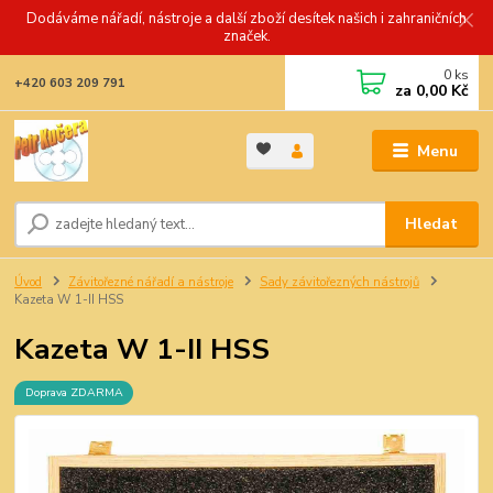
Dodáváme nářadí, nástroje a další zboží desítek našich i zahraničních
značek.
0
ks
+420 603 209 791
za
0,00 Kč
Menu
Hledat
Úvod
Závitořezné nářadí a nástroje
Sady závitořezných nástrojů
Kazeta W 1-II HSS
Kazeta W 1-II HSS
Doprava ZDARMA