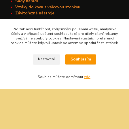
Sady nářadí
Vrtáky do kovu s válcovou stopkou
Závitořezné nástroje
Pro základní funkčnost, zpříjemnění používání webu, analytické
Kontakt
účely a v případě udělení souhlasu také pro účely cílení reklamy
využíváme soubory cookies. Nastavení vlastních preferencí
cookies můžete kdykoli upravit odkazem ve spodní části stránek.
Nářadí Kučera
Souhlasím
Nastavení
+420 603 209 791
info@naradikucera.cz
Souhlas můžete odmítnout
zde
.
Upravit sběr cookies.
Vytvořeno na
Eshop-rychle.cz