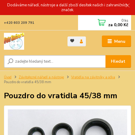
Dodáváme nářadí, nástroje a další zboží desítek našich i zahraničních
značek.
0
ks
+420 603 209 791
za
0,00 Kč
Menu
Hledat
Úvod
Závitořezné nářadí a nástroje
Vratidla na závitníky a očka
Pouzdro do vratidla 45/38 mm
Pouzdro do vratidla 45/38 mm