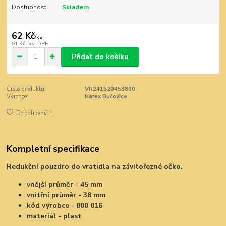
Dostupnost
Skladem
62 Kč
/
ks
51 Kč
bez DPH
Přidat do košíku
Číslo produktu:
VR241520453800
Výrobce:
Narex Bučovice
Do oblíbených
Kompletní specifikace
Redukční pouzdro do vratidla na závitořezné očko.
vnější průměr - 45 mm
vnitřní průměr - 38 mm
kód výrobce - 800 016
materiál - plast