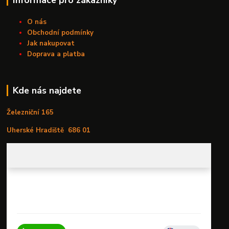
Informace pro zákazníky
O nás
Obchodní podmínky
Jak nakupovat
Doprava a platba
Kde nás najdete
Železniční 165
Uherské Hradiště
686 01