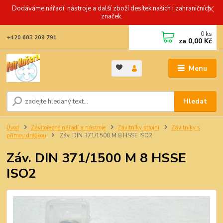
Dodáváme nářadí, nástroje a další zboží desítek našich i zahraničních
značek.
0
ks
+420 603 209 791
za
0,00 Kč
Menu
Hledat
Úvod
Závitořezné nářadí a nástroje
Závitníky strojní
Závitníky s
přímou drážkou
Záv. DIN 371/1500 M 8 HSSE ISO2
Záv. DIN 371/1500 M 8 HSSE
ISO2