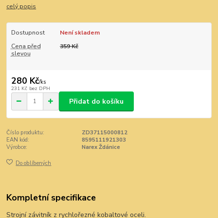
celý popis
Dostupnost
Není skladem
Cena před
359 Kč
slevou
280 Kč
/
ks
231 Kč
bez DPH
Přidat do košíku
Číslo produktu:
ZD37115000812
EAN kód:
8595111921303
Výrobce:
Narex Ždánice
Do oblíbených
Kompletní specifikace
Strojní závitník z rychlořezné kobaltové oceli.