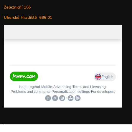
Železniční 165
Uherské Hradiště
686 01
Oblíbené kategorie