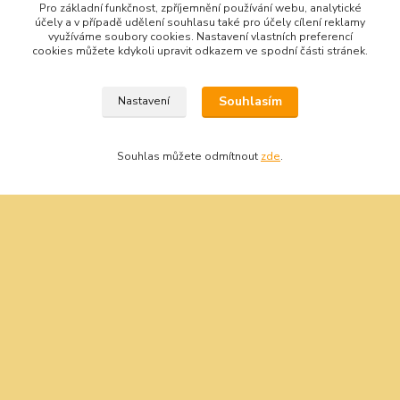
Pro základní funkčnost, zpříjemnění používání webu, analytické
účely a v případě udělení souhlasu také pro účely cílení reklamy
Bity šroubovací
využíváme soubory cookies. Nastavení vlastních preferencí
Gola sady
cookies můžete kdykoli upravit odkazem ve spodní části stránek.
Pilové kotouče
Sady nářadí
Vrtáky do kovu s válcovou stopkou
Souhlasím
Nastavení
Závitořezné nástroje
Souhlas můžete odmítnout
zde
.
Kontakt
Nářadí Kučera
+420 603 209 791
info@naradikucera.cz