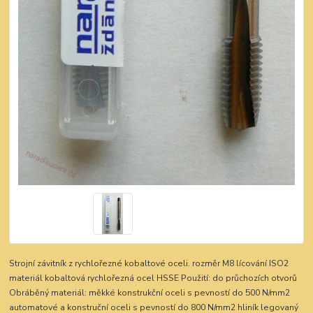
Strojní závitník z rychlořezné kobaltové oceli. rozměr M8 lícování ISO2
materiál kobaltová rychlořezná ocel HSSE Použití: do průchozích otvorů
Obráběný materiál: měkké konstrukční oceli s pevností do 500 N/mm2
automatové a konstruční oceli s pevností do 800 N/mm2 hliník legovaný