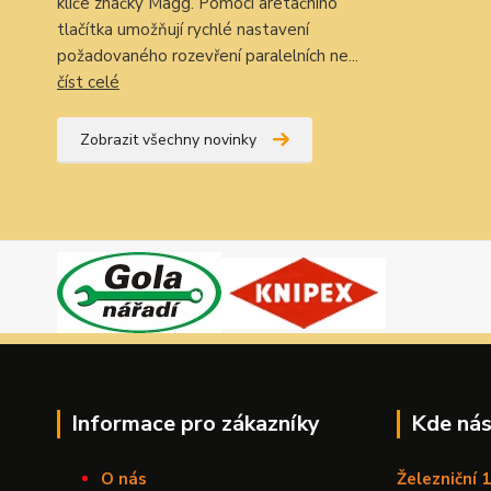
klíče značky Magg. Pomocí aretačního
tlačítka umožňují rychlé nastavení
požadovaného rozevření paralelních ne...
číst celé
Zobrazit všechny novinky
Informace pro zákazníky
Kde nás
O nás
Železniční 