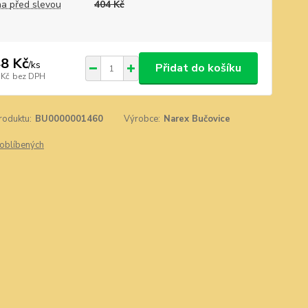
a před slevou
404 Kč
8 Kč
/
ks
Přidat do košíku
 Kč
bez DPH
roduktu:
BU0000001460
Výrobce:
Narex Bučovice
oblíbených