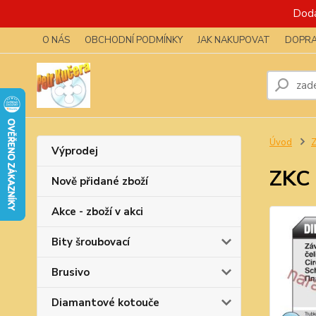
Dodá
O NÁS
OBCHODNÍ PODMÍNKY
JAK NAKUPOVAT
DOPRA
Úvod
Z
Výprodej
ZKC 
Nově přidané zboží
Akce - zboží v akci
Bity šroubovací
Brusivo
Diamantové kotouče