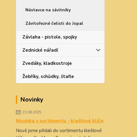
Nástavce na závitníky
Závitořezné čelisti do Jopal
Závlaha - pistole, spojky
Zednické nářadí
Zvedáky, kladkostroje
Žebříky, schůdky, štafle
Novinky
23.08.2025
Novinka v sortimentu - klešťové klíče
Nově jsme přidali do sortimentu klešťové