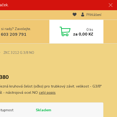
aček.
Přihlášení
 si rady? Zavolejte.
0
ks
za
0,00 Kč
 603 209 791
ZKC 3212 G 3/8 NO
380
ezná kruhová čelist (očko) pro trubkový závit. velikost - G3/8"
ál - nástrojová ocel NO
celý popis
tupnost
Skladem