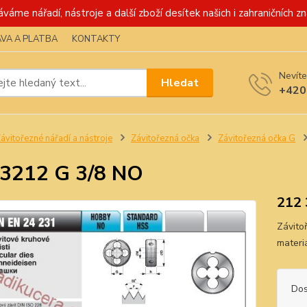
váme nářadí, nástroje a další zboží desítek našich i zahraničních zn
VA A PLATBA
KONTAKTY
Nevíte
Hledat
+420
ávitořezné nářadí a nástroje
Závitořezná očka
Závitořezná očka G
3212 G 3/8 NO
212 
Závitoř
materi
Dos