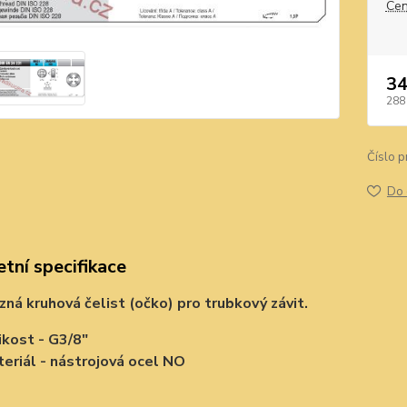
Cen
34
288
Číslo p
Do 
tní specifikace
zná kruhová čelist (očko) pro trubkový závit.
ikost - G3/8"
eriál - nástrojová ocel NO