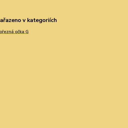
zařazeno v kategoriích
ořezná očka G