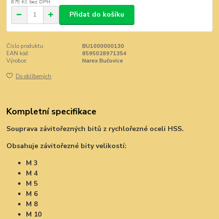
879 Kč
bez DPH
Přidat do košíku
Číslo produktu:
BU1000000130
EAN kód:
8595028971354
Výrobce:
Narex Bučovice
Do oblíbených
Kompletní specifikace
Souprava závitořezných bitů z rychlořezné oceli HSS.
Obsahuje závitořezné bity velikostí:
M 3
M 4
M 5
M 6
M 8
M 10