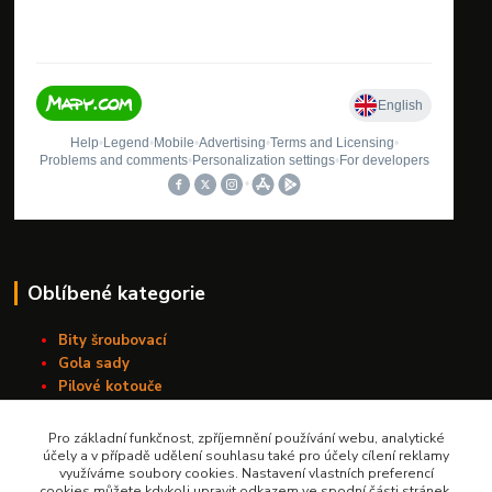
Oblíbené kategorie
Bity šroubovací
Gola sady
Pilové kotouče
Sady nářadí
Vrtáky do kovu s válcovou stopkou
Pro základní funkčnost, zpříjemnění používání webu, analytické
Závitořezné nástroje
účely a v případě udělení souhlasu také pro účely cílení reklamy
využíváme soubory cookies. Nastavení vlastních preferencí
cookies můžete kdykoli upravit odkazem ve spodní části stránek.