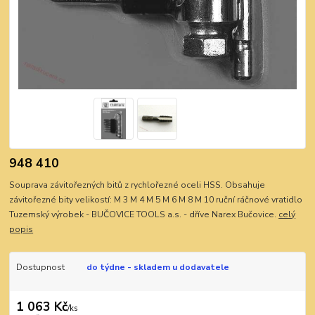
948 410
Souprava závitořezných bitů z rychlořezné oceli HSS. Obsahuje
závitořezné bity velikostí: M 3 M 4 M 5 M 6 M 8 M 10 ruční ráčnové vratidlo
Tuzemský výrobek - BUČOVICE TOOLS a.s. - dříve Narex Bučovice.
celý
popis
Dostupnost
do týdne - skladem u dodavatele
1 063 Kč
/
ks