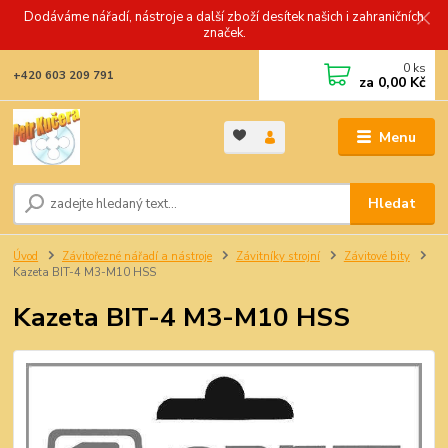
Dodáváme nářadí, nástroje a další zboží desítek našich i zahraničních
značek.
0
ks
+420 603 209 791
za
0,00 Kč
Menu
Hledat
Úvod
Závitořezné nářadí a nástroje
Závitníky strojní
Závitové bity
Kazeta BIT-4 M3-M10 HSS
Kazeta BIT-4 M3-M10 HSS