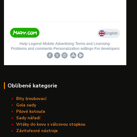
Oblíbené kategorie
Bity šroubovací
Gola sady
Pilové kotouče
Sady nářadí
Vrtáky do kovu s válcovou stopkou
Závitořezné nástroje