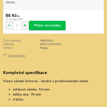
slevou
86 Kč
/
ks
71 Kč
bez DPH
Přidat do košíku
Číslo produktu:
FAB33052
EAN kód:
8591715570091
Výrobce:
Magg
Do oblíbených
Kompletní specifikace
Visací zámek litinový - modrý s prodlouženým okem.
velikost zámku 52 mm
délka oka 76 mm
4 klíče