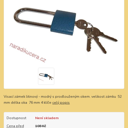
Visací zámek litinový - modrý s prodlouženým okem. velikost zámku 52
mm délka oka 76 mm 4 klíče
celý popis
Dostupnost
Není skladem
Cena před
108 Kč