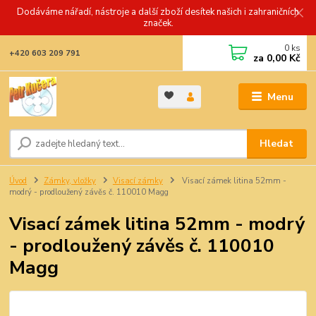
Dodáváme nářadí, nástroje a další zboží desítek našich i zahraničních
značek.
0
ks
+420 603 209 791
za
0,00 Kč
Menu
Hledat
Úvod
Zámky, vložky
Visací zámky
Visací zámek litina 52mm -
modrý - prodloužený závěs č. 110010 Magg
Visací zámek litina 52mm - modrý
- prodloužený závěs č. 110010
Magg