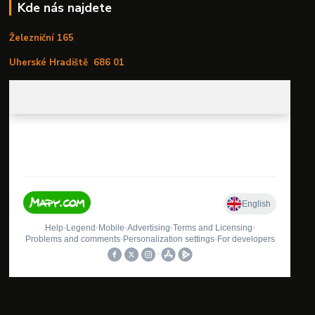
Kde nás najdete
Železniční 165
Uherské Hradiště
686 01