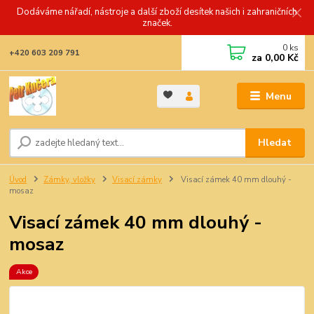
Dodáváme nářadí, nástroje a další zboží desítek našich i zahraničních
značek.
0
ks
+420 603 209 791
za
0,00 Kč
Menu
Hledat
Úvod
Zámky, vložky
Visací zámky
Visací zámek 40 mm dlouhý -
mosaz
Visací zámek 40 mm dlouhý -
mosaz
Akce