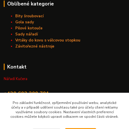
Oblíbené kategorie
Bity šroubovací
Gola sady
Pilové kotouče
Sady nářadí
Vrtáky do kovu s válcovou stopkou
Závitořezné nástroje
Kontakt
Nářadí Kučera
+420 603 209 791
Pro základní funkčnost, zpříjemnění používání webu, analytické
info@naradikucera.cz
účely a v případě udělení souhlasu také pro účely cílení reklamy
využíváme soubory cookies. Nastavení vlastních preferencí
cookies můžete kdykoli upravit odkazem ve spodní části stránek.