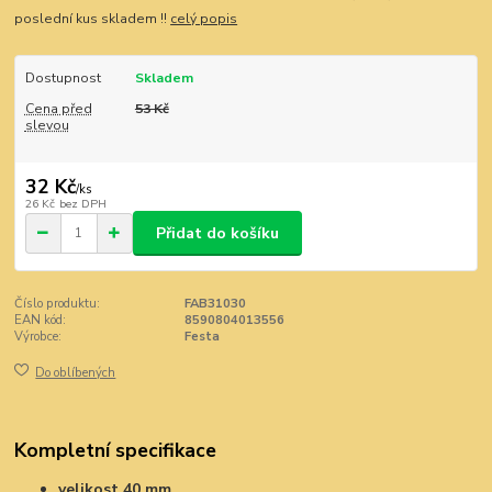
poslední kus skladem !!
celý popis
Dostupnost
Skladem
Cena před
53 Kč
slevou
32 Kč
/
ks
26 Kč
bez DPH
Přidat do košíku
Číslo produktu:
FAB31030
EAN kód:
8590804013556
Výrobce:
Festa
Do oblíbených
Kompletní specifikace
velikost 40 mm