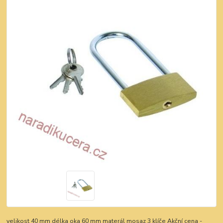
velikost 40 mm délka oka 60 mm materál mosaz 3 klíče Akční cena -