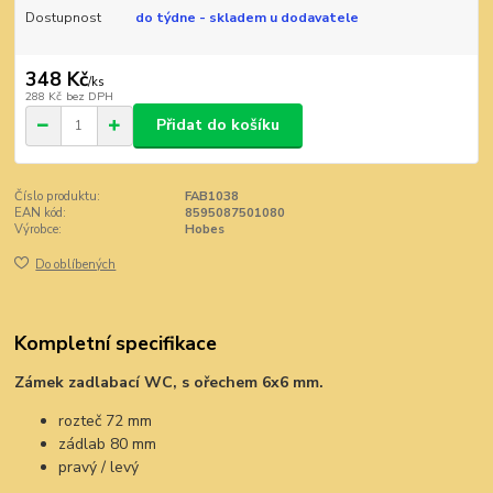
Dostupnost
do týdne - skladem u dodavatele
348 Kč
/
ks
288 Kč
bez DPH
Přidat do košíku
Číslo produktu:
FAB1038
EAN kód:
8595087501080
Výrobce:
Hobes
Do oblíbených
Kompletní specifikace
Zámek zadlabací WC, s ořechem 6x6 mm.
rozteč 72 mm
zádlab 80 mm
pravý / levý