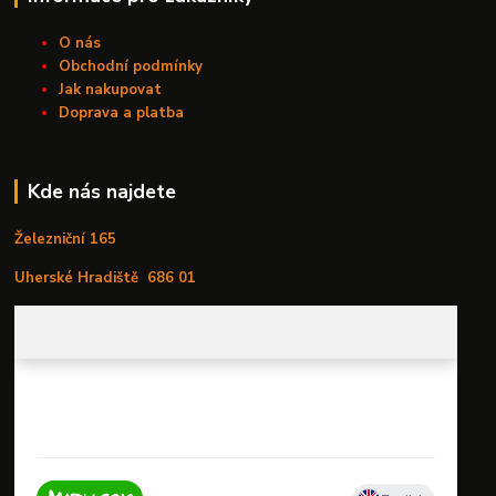
O nás
Obchodní podmínky
Jak nakupovat
Doprava a platba
Kde nás najdete
Železniční 165
Uherské Hradiště
686 01