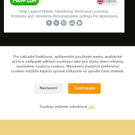
Oblíbené kategorie
Pro základní funkčnost, zpříjemnění používání webu, analytické
účely a v případě udělení souhlasu také pro účely cílení reklamy
Bity šroubovací
využíváme soubory cookies. Nastavení vlastních preferencí
cookies můžete kdykoli upravit odkazem ve spodní části stránek.
Gola sady
Pilové kotouče
Sady nářadí
Souhlasím
Nastavení
Vrtáky do kovu s válcovou stopkou
Závitořezné nástroje
Souhlas můžete odmítnout
zde
.
Kontakt
Nářadí Kučera