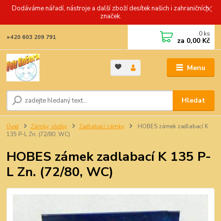
Dodáváme nářadí, nástroje a další zboží desítek našich i zahraničních
značek.
0
ks
+420 603 209 791
za
0,00 Kč
Menu
Hledat
Úvod
Zámky, vložky
Zadlabací zámky
HOBES zámek zadlabací K
135 P-L Zn. (72/80, WC)
HOBES zámek zadlabací K 135 P-
L Zn. (72/80, WC)