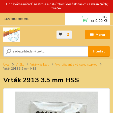
Dodáváme nářadí, nástroje a další zboží desítek našich i zahraničních
značek.
0
ks
+420 603 209 791
za
0,00 Kč
Menu
Hledat
Úvod
Vrtáky
Vrtáky do kovu
Vybrušované s válcovou stopkou
Vrták 2913 3.5 mm HSS
Vrták 2913 3.5 mm HSS