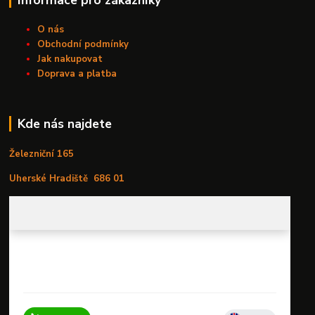
O nás
Obchodní podmínky
Jak nakupovat
Doprava a platba
Kde nás najdete
Železniční 165
Uherské Hradiště
686 01