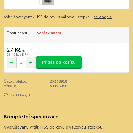
Vybrušovaný vrták HSS do kovu s válcovou stopkou.
celý popis
Dostupnost
Není skladem
27 Kč
/
ks
22 Kč
bez DPH
Přidat do košíku
Číslo produktu:
ZR103910
Výrobce:
STIM ZET
Do oblíbených
Kompletní specifikace
Vybrušovaný vrták HSS do kovu s válcovou stopkou.