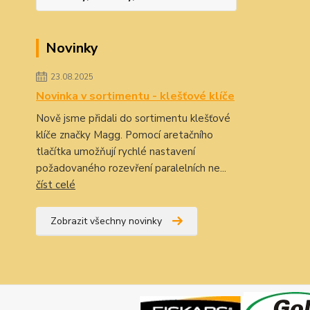
Novinky
23.08.2025
Novinka v sortimentu - klešťové klíče
Nově jsme přidali do sortimentu klešťové
klíče značky Magg. Pomocí aretačního
tlačítka umožňují rychlé nastavení
požadovaného rozevření paralelních ne...
číst celé
Zobrazit všechny novinky