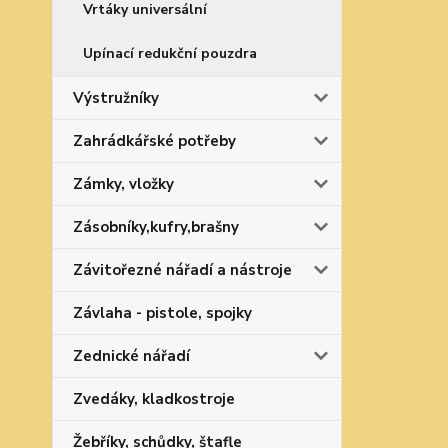
Vrtáky universální
Upínací redukční pouzdra
Výstružníky
Zahrádkářské potřeby
Zámky, vložky
Zásobníky,kufry,brašny
Závitořezné nářadí a nástroje
Závlaha - pistole, spojky
Zednické nářadí
Zvedáky, kladkostroje
Žebříky, schůdky, štafle