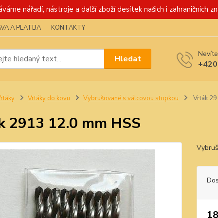
váme nářadí, nástroje a další zboží desítek našich i zahraničních zn
VA A PLATBA
KONTAKTY
Nevíte
Hledat
+420
rtáky
Vrtáky do kovu
Vybrušované s válcovou stopkou
Vrták 2
k 2913 12.0 mm HSS
Vybruš
Dos
18