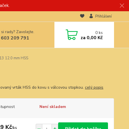
aček.
Přihlášení
 si rady? Zavolejte.
0
ks
za
0,00 Kč
 603 209 791
913 12.0 mm HSS
ovaný vrták HSS do kovu s válcovou stopkou.
celý popis
tupnost
Není skladem
9 Kč
/
ks