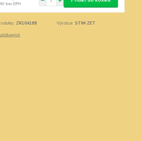
Přidat do košíku
 Kč
bez DPH
roduktu:
ZR104188
Výrobce:
STIM ZET
oblíbených