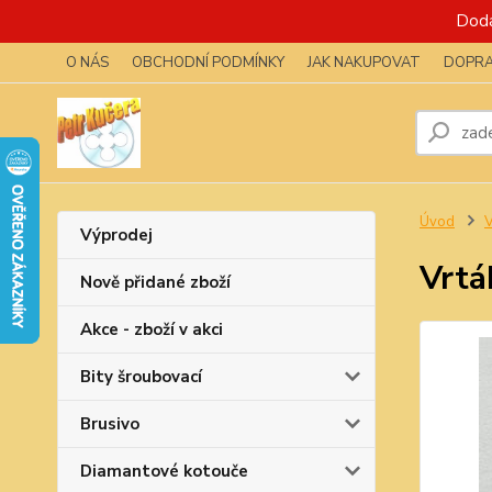
Dodá
O NÁS
OBCHODNÍ PODMÍNKY
JAK NAKUPOVAT
DOPRA
Úvod
V
Výprodej
Vrtá
Nově přidané zboží
Akce - zboží v akci
Bity šroubovací
Brusivo
Diamantové kotouče