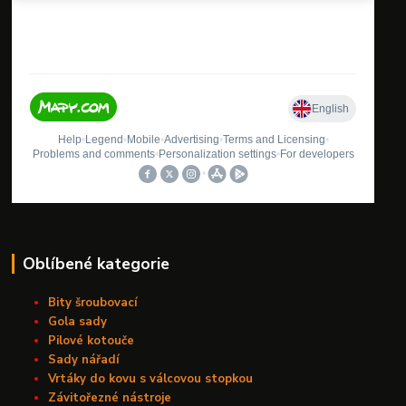
Oblíbené kategorie
Bity šroubovací
Gola sady
Pilové kotouče
Sady nářadí
Vrtáky do kovu s válcovou stopkou
Závitořezné nástroje