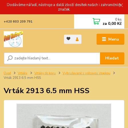
Dodáváme nářadí, nástroje a další zboží desítek našich i zahraničních
značek.
0
ks
+420 603 209 791
za
0,00 Kč
Menu
Hledat
Úvod
Vrtáky
Vrtáky do kovu
Vybrušované s válcovou stopkou
Vrták 2913 6.5 mm HSS
Vrták 2913 6.5 mm HSS