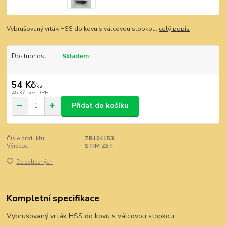
Vybrušovaný vrták HSS do kovu s válcovou stopkou.
celý popis
Dostupnost
Skladem
54 Kč
/
ks
45 Kč
bez DPH
Přidat do košíku
Číslo produktu:
ZR104153
Výrobce:
STIM ZET
Do oblíbených
Kompletní specifikace
Vybrušovaný vrták HSS do kovu s válcovou stopkou.