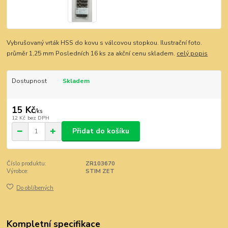
Vybrušovaný vrták HSS do kovu s válcovou stopkou. Ilustrační foto.
průměr 1,25 mm Posledních 16 ks za akční cenu skladem.
celý popis
Dostupnost
Skladem
15 Kč
/
ks
12 Kč
bez DPH
Přidat do košíku
Číslo produktu:
ZR103670
Výrobce:
STIM ZET
Do oblíbených
Kompletní specifikace