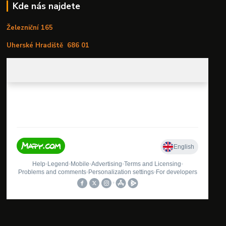
Kde nás najdete
Železniční 165
Uherské Hradiště
686 01