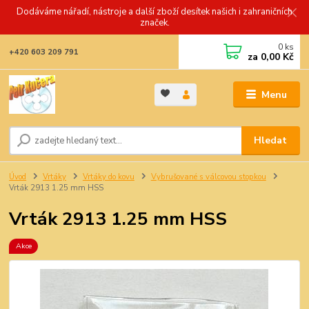
Dodáváme nářadí, nástroje a další zboží desítek našich i zahraničních
značek.
0
ks
+420 603 209 791
za
0,00 Kč
Menu
Hledat
Úvod
Vrtáky
Vrtáky do kovu
Vybrušované s válcovou stopkou
Vrták 2913 1.25 mm HSS
Vrták 2913 1.25 mm HSS
Akce