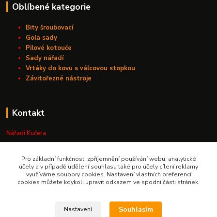
Oblíbené kategorie
Bity šroubovací
Gola sady
Pilové kotouče
Sady nářadí
Vrtáky do kovu s válcovou stopkou
Závitořezné nástroje
Kontakt
Nářadí Kučera
+420 603 209 791
Pro základní funkčnost, zpříjemnění používání webu, analytické
účely a v případě udělení souhlasu také pro účely cílení reklamy
využíváme soubory cookies. Nastavení vlastních preferencí
info@naradikucera.cz
cookies můžete kdykoli upravit odkazem ve spodní části stránek.
Souhlasím
Nastavení