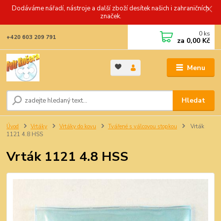
Dodáváme nářadí, nástroje a další zboží desítek našich i zahraničních
značek.
0
ks
+420 603 209 791
za
0,00 Kč
Menu
Hledat
Úvod
Vrtáky
Vrtáky do kovu
Tvářené s válcovou stopkou
Vrták
1121 4.8 HSS
Vrták 1121 4.8 HSS