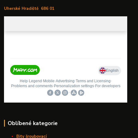
Uherské Hradiště
686 01
Oblíbené kategorie
Bity šroubovací