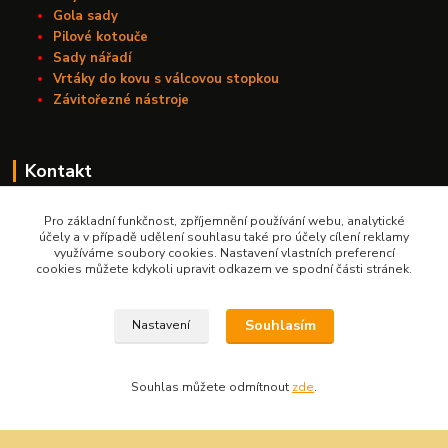
Gola sady
Pilové kotouče
Sady nářadí
Vrtáky do kovu s válcovou stopkou
Závitořezné nástroje
Kontakt
Nářadí Kučera
Pro základní funkčnost, zpříjemnění používání webu, analytické
účely a v případě udělení souhlasu také pro účely cílení reklamy
využíváme soubory cookies. Nastavení vlastních preferencí
+420 603 209 791
cookies můžete kdykoli upravit odkazem ve spodní části stránek.
info@naradikucera.cz
Souhlasím
Nastavení
Souhlas můžete odmítnout
zde
.
Upravit sběr cookies.