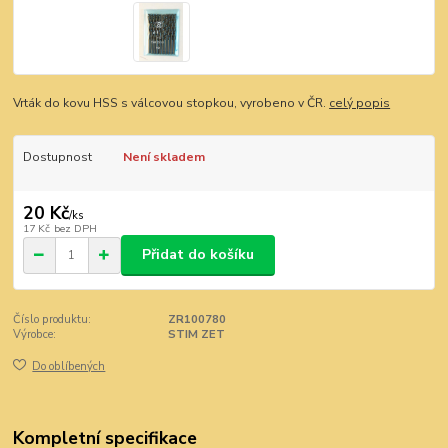
Vrták do kovu HSS s válcovou stopkou, vyrobeno v ČR.
celý popis
Dostupnost
Není skladem
20 Kč
/
ks
17 Kč
bez DPH
Přidat do košíku
Číslo produktu:
ZR100780
Výrobce:
STIM ZET
Do oblíbených
Kompletní specifikace