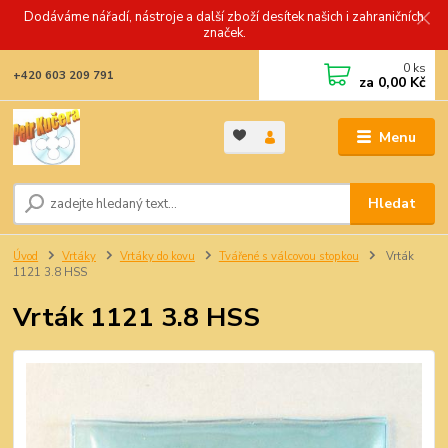
Dodáváme nářadí, nástroje a další zboží desítek našich i zahraničních
značek.
0
ks
+420 603 209 791
za
0,00 Kč
Menu
Hledat
Úvod
Vrtáky
Vrtáky do kovu
Tvářené s válcovou stopkou
Vrták
1121 3.8 HSS
Vrták 1121 3.8 HSS