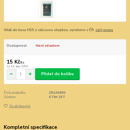
Vrták do kovu HSS s válcovou stopkou, vyrobeno v ČR.
celý popis
Dostupnost
Není skladem
15 Kč
/
ks
12 Kč
bez DPH
Přidat do košíku
Číslo produktu:
ZR100680
Výrobce:
STIM ZET
Do oblíbených
Kompletní specifikace