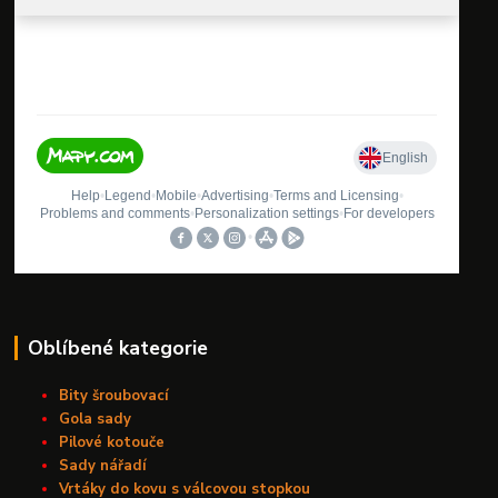
Oblíbené kategorie
Bity šroubovací
Gola sady
Pilové kotouče
Sady nářadí
Vrtáky do kovu s válcovou stopkou